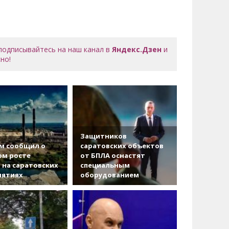
 подписывайтесь на наш канал в
Яндекс.Дзен
и
но!
Защитников
м сообщил о
саратовских объектов
ом росте
от БПЛА оснастят
 на саратовских
специальным
иятиях
оборудованием