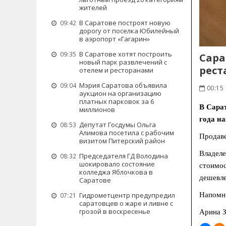
жителей
В Саратове построят новую
09:42
дорогу от поселка Юбилейный
в аэропорт «Гагарин»
В Саратове хотят построить
09:35
Сара
новый парк развлечений с
рест
отелем и ресторанами
Мэрия Саратова объявила
09:04
00:15 
аукцион на организацию
платных парковок за 6
В Сарат
миллионов
года на
Депутат Госдумы Ольга
08:53
Алимова посетила с рабочим
Продаве
визитом Питерский район
Владеле
Председателя ГД Володина
08:32
шокировало состояние
стоимос
колледжа Яблочкова в
дешевле
Саратове
Напомни
Гидрометцентр предупредил
07:21
саратовцев о жаре и ливне с
грозой в воскресенье
Арина З