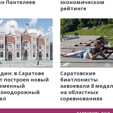
н Пантелеев
экономическом
рейтинге
дин: в Саратове
Саратовские
т построен новый
биатлонисты
ременный
завоевали 8 меда
езнодорожный
на областных
ал
соревнованиях