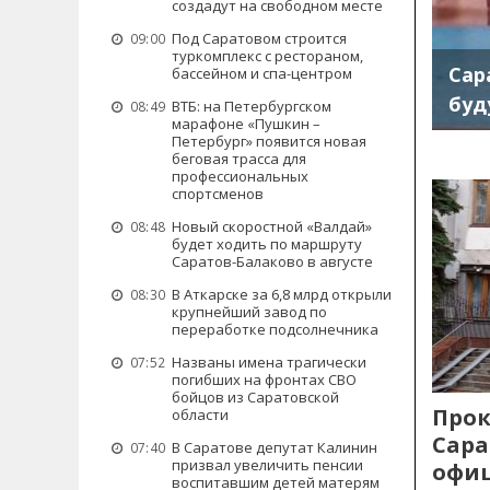
создадут на свободном месте
Под Саратовом строится
09:00
туркомплекс с рестораном,
Сар
бассейном и спа-центром
буд
ВТБ: на Петербургском
08:49
марафоне «Пушкин –
Петербург» появится новая
беговая трасса для
профессиональных
спортсменов
Новый скоростной «Валдай»
08:48
будет ходить по маршруту
Саратов-Балаково в августе
В Аткарске за 6,8 млрд открыли
08:30
крупнейший завод по
переработке подсолнечника
Названы имена трагически
07:52
погибших на фронтах СВО
бойцов из Саратовской
Прок
области
Сара
В Саратове депутат Калинин
07:40
призвал увеличить пенсии
офиц
воспитавшим детей матерям