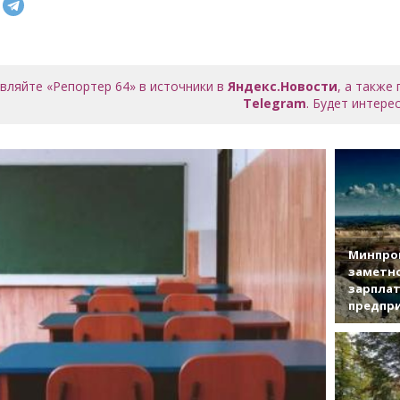
вляйте «Репортер 64» в источники в
Яндекс.Новости
, а также
Telegram
. Будет интерес
Минпро
заметн
зарплат
предпр