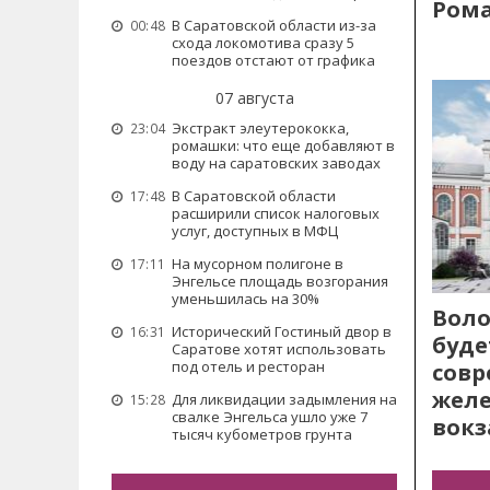
Рома
В Саратовской области из-за
00:48
схода локомотива сразу 5
поездов отстают от графика
07 августа
Экстракт элеутерококка,
23:04
ромашки: что еще добавляют в
воду на саратовских заводах
В Саратовской области
17:48
расширили список налоговых
услуг, доступных в МФЦ
На мусорном полигоне в
17:11
Энгельсе площадь возгорания
уменьшилась на 30%
Воло
Исторический Гостиный двор в
16:31
буде
Саратове хотят использовать
под отель и ресторан
сов
жел
Для ликвидации задымления на
15:28
свалке Энгельса ушло уже 7
вокз
тысяч кубометров грунта