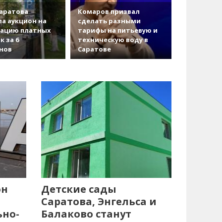
аратова
Комаров призвал
а аукцион на
сделать разными
зацию платных
тарифы на питьевую и
к за 6
техническую воду в
нов
Саратове
он
Детские сады
Саратова, Энгельса и
ьно-
Балаково станут