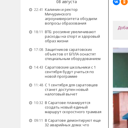
08 августа
Калинин и ректор
22:41
Мичуринского
агроуниверситета обсудили
вопросы образования
Доба
ВТБ: россияне увеличивают
18:11
расходы на спорт и здоровый
образ жизни
Защитников саратовских
17:08
объектов от БПЛА оснастят
специальным оборудованием
Саратовские школьники с 1
14:43
сентября будут учиться по
новой программе
С 1 сентября для саратовцев
11:48
станет доступен новый
налоговый вычет
В Саратове планируется
10:32
создать новый единый
маршрут скоростного трамвая
В Саратове демонтируют еще
09:11
32 аварийных дома: что