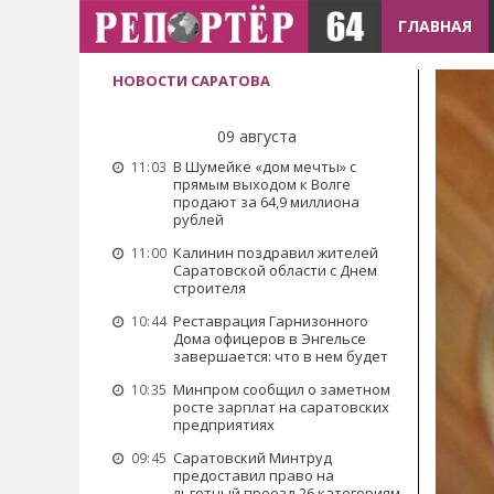
ГЛАВНАЯ
НОВОСТИ САРАТОВА
09 августа
В Шумейке «дом мечты» с
11:03
прямым выходом к Волге
продают за 64,9 миллиона
рублей
Калинин поздравил жителей
11:00
Саратовской области с Днем
строителя
Реставрация Гарнизонного
10:44
Дома офицеров в Энгельсе
завершается: что в нем будет
Минпром сообщил о заметном
10:35
росте зарплат на саратовских
предприятиях
Саратовский Минтруд
09:45
предоставил право на
льготный проезд 26 категориям