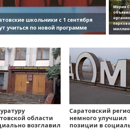
Мэрия С
объявил
органи
атовские школьники с 1 сентября
парково
ут учиться по новой программе
миллио
уратуру
Саратовский реги
товской области
немного улучшил
иально возглавил
позиции в социал