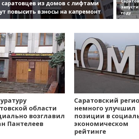
Саратов
 саратовцев из домов с лифтами
запусти
ут повысить взносы на капремонт
году
уратуру
Саратовский реги
товской области
немного улучшил
иально возглавил
позиции в социал
н Пантелеев
экономическом
рейтинге