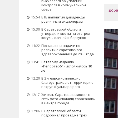
высказался об усилении
контроля в коммунальной
сфере
Доба
ВТБ выплатил дивиденды
15:54
розничным акционерам
В Саратовской области
15:30
утвердили квоты на отстрел
косуль, оленей и барсуков
Поставлены задачи по
14:22
развитию саратовского
здравоохранения до 2030 года
Сетевому изданию
13:41
«Репортер64» исполнилось 10
лет
В Энгельсе комплексно
12:20
благоустраивают территорию
вокруг «Бульвара роз»
Житель Саратова выложил в
12:17
сеть фото «полчищ тараканов»
в центре города
В Саратовской области
12:06
подорожал проезд на трех