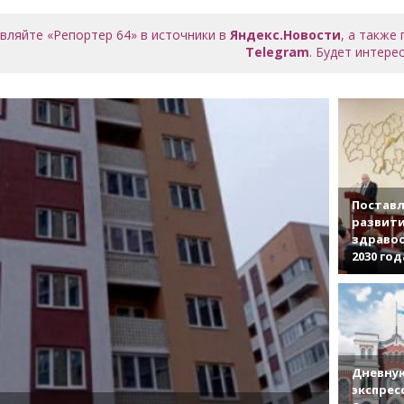
вляйте «Репортер 64» в источники в
Яндекс.Новости
, а также
Telegram
. Будет интерес
Поставл
развити
здраво
2030 год
Дневную
экспрес