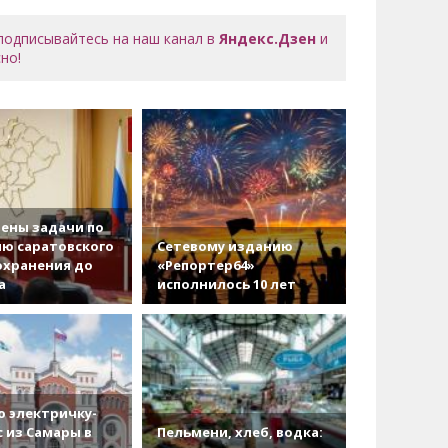
 подписывайтесь на наш канал в
Яндекс.Дзен
и
но!
ены задачи по
ю саратовского
Сетевому изданию
охранения до
«Репортер64»
а
исполнилось 10 лет
 электричку-
с из Самары в
Пельмени, хлеб, водка: