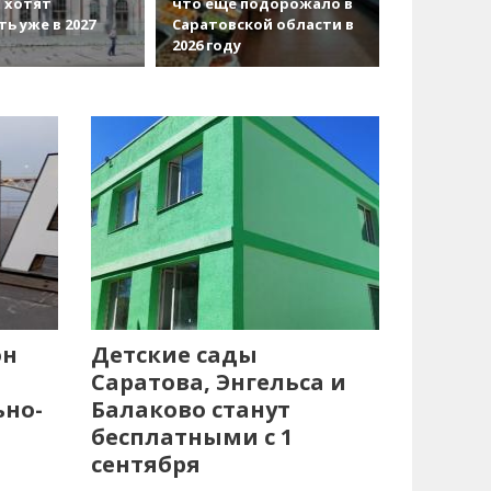
 хотят
что еще подорожало в
ть уже в 2027
Саратовской области в
2026 году
он
Детские сады
Саратова, Энгельса и
ьно-
Балаково станут
бесплатными с 1
сентября