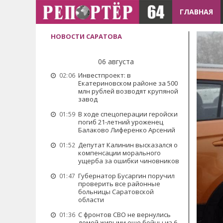
ГЛАВНАЯ
НОВОСТИ САРАТОВА
06 августа
Инвестпроект: в
02:06
Екатериновском районе за 500
млн рублей возводят крупяной
завод
В ходе спецоперации геройски
01:59
погиб 21-летний уроженец
Балаково Лиференко Арсений
Депутат Калинин высказался о
01:52
компенсации морального
ущерба за ошибки чиновников
Губернатор Бусаргин поручил
01:47
проверить все районные
больницы Саратовской
области
С фронтов СВО не вернулись
01:36
домой живыми еще бойцы из 6