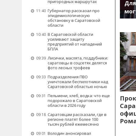
пригородных маршрутах
Для
мог
Губернатор рассказал про
11:40
эпидемиологическую
обстановку в Саратовской
области
В Саратовской области
10:40
усиливают защиту
предприятий от нападений
БПЛА
Лисички, маслята, поддубники:
09:39
саратовцы в соцсетях делятся
фото лесных трофеев
Подразделения ПВО
09:33
уничтожали беспилотники над
Саратовской областью ночью
Пельмени, хлеб, водка: что еще
09:31
Прок
подорожало в Саратовской
Сара
области в 2026 году
офиц
Саратовцам рассказали, где в
09:18
регионе платят более 100
Рома
тысяч рублей ежемесячно
Володин анонсировал
09:01