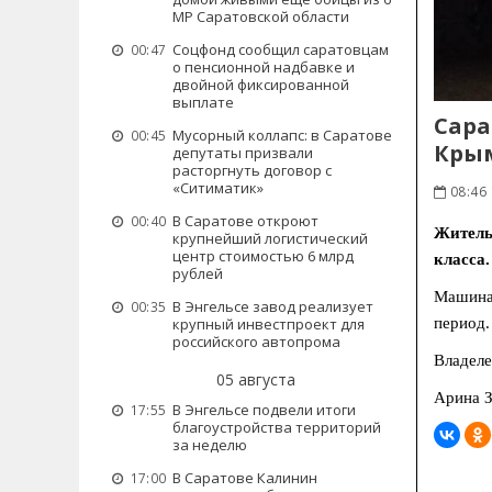
МР Саратовской области
Соцфонд сообщил саратовцам
00:47
о пенсионной надбавке и
двойной фиксированной
выплате
Сара
Мусорный коллапс: в Саратове
00:45
Кры
депутаты призвали
расторгнуть договор с
«Ситиматик»
08:46
В Саратове откроют
00:40
Житель
крупнейший логистический
центр стоимостью 6 млрд
класса.
рублей
Машина 
В Энгельсе завод реализует
00:35
период.
крупный инвестпроект для
российского автопрома
Владеле
05 августа
Арина З
В Энгельсе подвели итоги
17:55
благоустройства территорий
за неделю
В Саратове Калинин
17:00