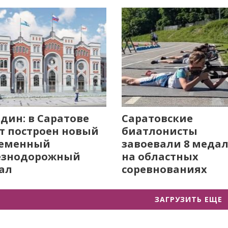
дин: в Саратове
Саратовские
т построен новый
биатлонисты
ременный
завоевали 8 меда
езнодорожный
на областных
ал
соревнованиях
ЗАГРУЗИТЬ ЕЩЕ