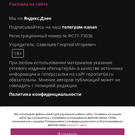
Реклама на сайте
Мы на
Яндекс.Дзен
Подписывайтесь на наш
телеграм-канал
Регистрационный номер № ФС77-73036
Учредитель: Савельев Георгий Игоревич
18+
При любом использовании материалов указание
сетевого издания «Репортер64» в качестве источника
информации и гиперссылка на сайт reporter64.ru
обязательны. Мнение авторов публикаций может не
совпадать с позицией редакции.
Политика конфиденциальности
Мы используем файлы cookies для улучшения работы сайта. Оставаясь на нашем
сайте, вы соглашаетесь с условиями использования файлов cookies. Чтобы
© 2016
СИ «Репортер64»
. Все права защищены -
ознакомиться с нашими Положениями о конфиденциальности и об использовании
Разработка
Alatis Studio
файлов cookie,
нажмите здесь
.
Я согласен