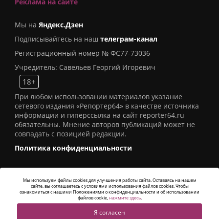
Реклама на сайте
Мы на
Яндекс.Дзен
Подписывайтесь на наш
телеграм-канал
Регистрационный номер № ФС77-73036
Учредитель: Савельев Георгий Игоревич
18+
При любом использовании материалов указание
сетевого издания «Репортер64» в качестве источника
информации и гиперссылка на сайт reporter64.ru
обязательны. Мнение авторов публикаций может не
совпадать с позицией редакции.
Политика конфиденциальности
Мы используем файлы cookies для улучшения работы сайта. Оставаясь на нашем
сайте, вы соглашаетесь с условиями использования файлов cookies. Чтобы
© 2016
СИ «Репортер64»
. Все права защищены -
ознакомиться с нашими Положениями о конфиденциальности и об использовании
Разработка
Alatis Studio
файлов cookie,
нажмите здесь
.
Я согласен