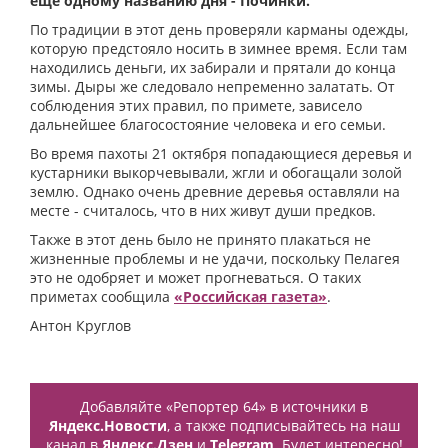
еще одному названию дня - Починки.
По традиции в этот день проверяли карманы одежды,
которую предстояло носить в зимнее время. Если там
находились деньги, их забирали и прятали до конца
зимы. Дыры же следовало непременно залатать. От
соблюдения этих правил, по примете, зависело
дальнейшее благосостояние человека и его семьи.
Во время пахоты 21 октября попадающиеся деревья и
кустарники выкорчевывали, жгли и обогащали золой
землю. Однако очень древние деревья оставляли на
месте - считалось, что в них живут души предков.
Также в этот день было не принято плакаться не
жизненные проблемы и не удачи, поскольку Пелагея
это не одобряет и может прогневаться. О таких
приметах сообщила
«Российская газета»
.
Антон Круглов
Добавляйте «Репортер 64» в источники в
Яндекс.Новости
, а также подписывайтесь на наш
канал в
Яндекс.Дзен
и
Telegram
. Будет интересно!