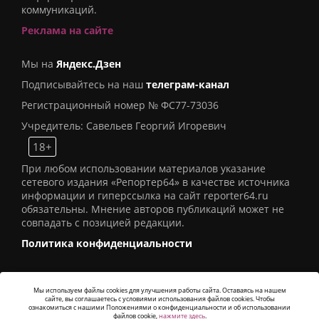
коммуникаций.
Реклама на сайте
Мы на
Яндекс.Дзен
Подписывайтесь на наш
телеграм-канал
Регистрационный номер № ФС77-73036
Учредитель: Савельев Георгий Игоревич
18+
При любом использовании материалов указание
сетевого издания «Репортер64» в качестве источника
информации и гиперссылка на сайт reporter64.ru
обязательны. Мнение авторов публикаций может не
совпадать с позицией редакции.
Политика конфиденциальности
Мы используем файлы cookies для улучшения работы сайта. Оставаясь на нашем
сайте, вы соглашаетесь с условиями использования файлов cookies. Чтобы
© 2016
СИ «Репортер64»
. Все права защищены -
ознакомиться с нашими Положениями о конфиденциальности и об использовании
Разработка
Alatis Studio
файлов cookie,
нажмите здесь
.