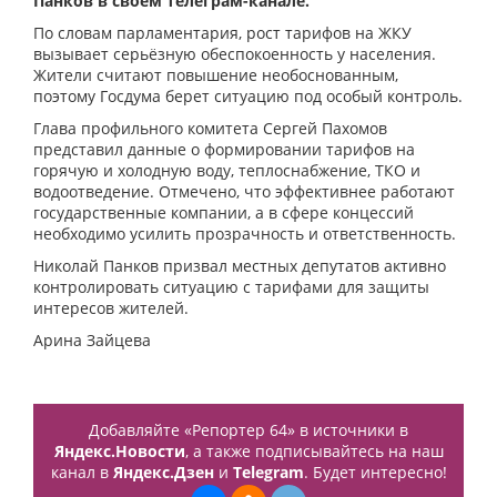
Панков в своем телеграм-канале.
По словам парламентария, рост тарифов на ЖКУ
вызывает серьёзную обеспокоенность у населения.
Жители считают повышение необоснованным,
поэтому Госдума берет ситуацию под особый контроль.
Глава профильного комитета Сергей Пахомов
представил данные о формировании тарифов на
горячую и холодную воду, теплоснабжение, ТКО и
водоотведение. Отмечено, что эффективнее работают
государственные компании, а в сфере концессий
необходимо усилить прозрачность и ответственность.
Николай Панков призвал местных депутатов активно
контролировать ситуацию с тарифами для защиты
интересов жителей.
Арина Зайцева
Добавляйте «Репортер 64» в источники в
Яндекс.Новости
, а также подписывайтесь на наш
канал в
Яндекс.Дзен
и
Telegram
. Будет интересно!