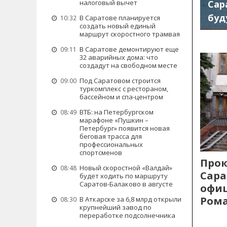
Сар
налоговый вычет
буд
В Саратове планируется
10:32
создать новый единый
маршрут скоростного трамвая
В Саратове демонтируют еще
09:11
32 аварийных дома: что
создадут на свободном месте
Под Саратовом строится
09:00
туркомплекс с рестораном,
бассейном и спа-центром
ВТБ: на Петербургском
08:49
марафоне «Пушкин –
Петербург» появится новая
беговая трасса для
профессиональных
спортсменов
Прок
Новый скоростной «Валдай»
08:48
Сара
будет ходить по маршруту
Саратов-Балаково в августе
офиц
Рома
В Аткарске за 6,8 млрд открыли
08:30
крупнейший завод по
переработке подсолнечника