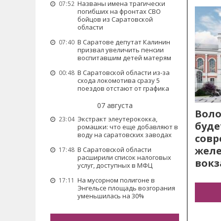
Названы имена трагически
07:52
погибших на фронтах СВО
бойцов из Саратовской
области
В Саратове депутат Калинин
07:40
призвал увеличить пенсии
воспитавшим детей матерям
В Саратовской области из-за
00:48
схода локомотива сразу 5
поездов отстают от графика
07 августа
Воло
Экстракт элеутерококка,
23:04
буде
ромашки: что еще добавляют в
воду на саратовских заводах
сов
жел
В Саратовской области
17:48
расширили список налоговых
вокз
услуг, доступных в МФЦ
На мусорном полигоне в
17:11
Энгельсе площадь возгорания
уменьшилась на 30%