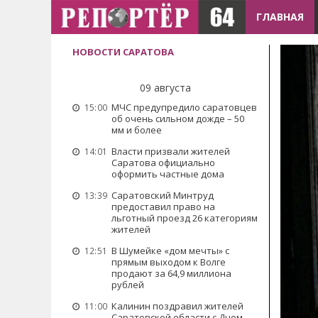
ГЛАВНАЯ
НОВОСТИ САРАТОВА
09 августа
МЧС предупредило саратовцев
15:00
об очень сильном дожде – 50
мм и более
Власти призвали жителей
14:01
Саратова официально
оформить частные дома
Саратовский Минтруд
13:39
предоставил право на
льготный проезд 26 категориям
жителей
В Шумейке «дом мечты» с
12:51
прямым выходом к Волге
продают за 64,9 миллиона
рублей
Калинин поздравил жителей
11:00
Саратовской области с Днем