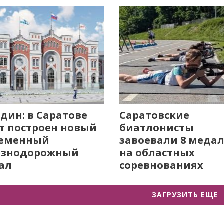
дин: в Саратове
Саратовские
т построен новый
биатлонисты
ременный
завоевали 8 меда
езнодорожный
на областных
ал
соревнованиях
ЗАГРУЗИТЬ ЕЩЕ