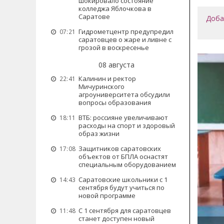
шокировало состояние
колледжа Яблочкова в
Саратове
Доба
Гидрометцентр предупредил
07:21
саратовцев о жаре и ливне с
грозой в воскресенье
08 августа
Калинин и ректор
22:41
Мичуринского
агроуниверситета обсудили
вопросы образования
ВТБ: россияне увеличивают
18:11
расходы на спорт и здоровый
образ жизни
Защитников саратовских
17:08
объектов от БПЛА оснастят
специальным оборудованием
Саратовские школьники с 1
14:43
сентября будут учиться по
новой программе
С 1 сентября для саратовцев
11:48
станет доступен новый