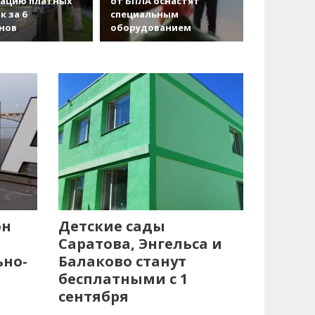
зацию платных
от БПЛА оснастят
к за 6
специальным
нов
оборудованием
он
Детские сады
Саратова, Энгельса и
ьно-
Балаково станут
бесплатными с 1
сентября