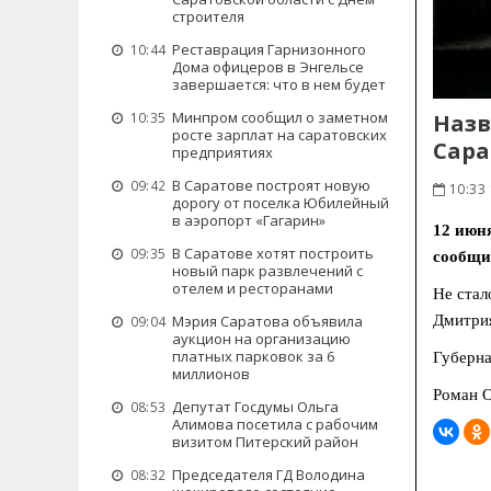
строителя
Реставрация Гарнизонного
10:44
Дома офицеров в Энгельсе
завершается: что в нем будет
Минпром сообщил о заметном
Назв
10:35
росте зарплат на саратовских
Сара
предприятиях
В Саратове построят новую
09:42
10:33
дорогу от поселка Юбилейный
в аэропорт «Гагарин»
12 июня
В Саратове хотят построить
09:35
сообщи
новый парк развлечений с
отелем и ресторанами
Не стал
Дмитрия
Мэрия Саратова объявила
09:04
аукцион на организацию
платных парковок за 6
Губерна
миллионов
Роман 
Депутат Госдумы Ольга
08:53
Алимова посетила с рабочим
визитом Питерский район
Председателя ГД Володина
08:32