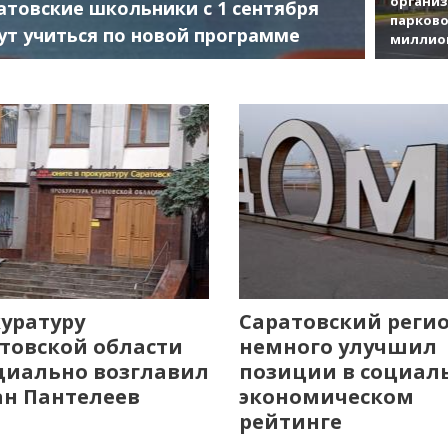
органи
атовские школьники с 1 сентября
парково
ут учиться по новой программе
миллио
уратуру
Саратовский реги
товской области
немного улучшил
иально возглавил
позиции в социал
н Пантелеев
экономическом
рейтинге