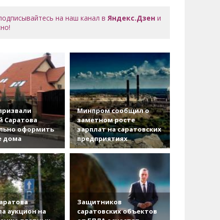
 подписывайтесь на наш канал в
Яндекс.Дзен
и
но!
призвали
Минпром сообщил о
й Саратова
заметном росте
льно оформить
зарплат на саратовских
е дома
предприятиях
аратова
Защитников
а аукцион на
саратовских объектов