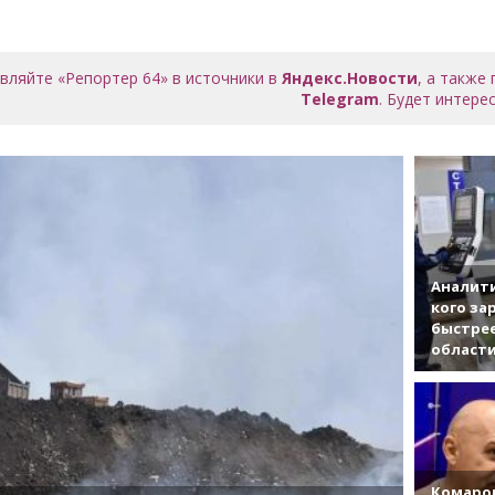
вляйте «Репортер 64» в источники в
Яндекс.Новости
, а также
Telegram
. Будет интерес
Аналити
кого за
быстрее
област
Комаро