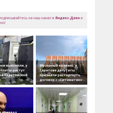
 подписывайтесь на наш канал в
Яндекс.Дзен
и
но!
ки выяснили, у
Мусорный коллапс: в
рплаты растут
Саратове депутаты
 в Саратовской
призвали расторгнуть
и
договор с «Ситиматик»
в призвал