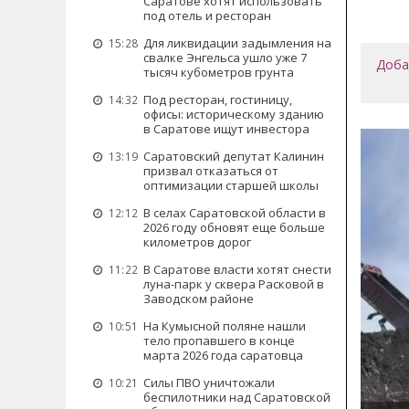
Саратове хотят использовать
под отель и ресторан
Для ликвидации задымления на
15:28
свалке Энгельса ушло уже 7
Доба
тысяч кубометров грунта
Под ресторан, гостиницу,
14:32
офисы: историческому зданию
в Саратове ищут инвестора
Саратовский депутат Калинин
13:19
призвал отказаться от
оптимизации старшей школы
В селах Саратовской области в
12:12
2026 году обновят еще больше
километров дорог
В Саратове власти хотят снести
11:22
луна-парк у сквера Расковой в
Заводском районе
На Кумысной поляне нашли
10:51
тело пропавшего в конце
марта 2026 года саратовца
Силы ПВО уничтожали
10:21
беспилотники над Саратовской