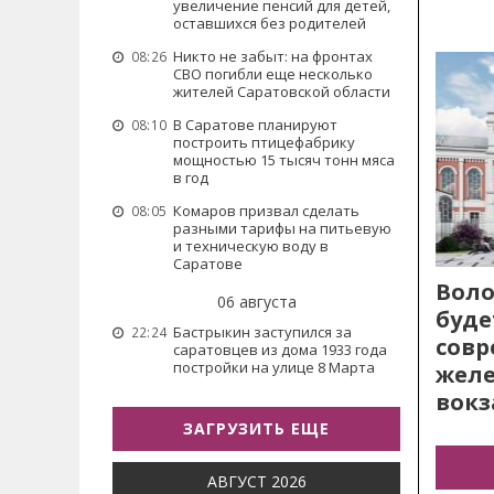
увеличение пенсий для детей,
оставшихся без родителей
Никто не забыт: на фронтах
08:26
СВО погибли еще несколько
жителей Саратовской области
В Саратове планируют
08:10
построить птицефабрику
мощностью 15 тысяч тонн мяса
в год
Комаров призвал сделать
08:05
разными тарифы на питьевую
и техническую воду в
Саратове
Воло
06 августа
буде
Бастрыкин заступился за
22:24
сов
саратовцев из дома 1933 года
постройки на улице 8 Марта
жел
вокз
ЗАГРУЗИТЬ ЕЩЕ
АВГУСТ 2026