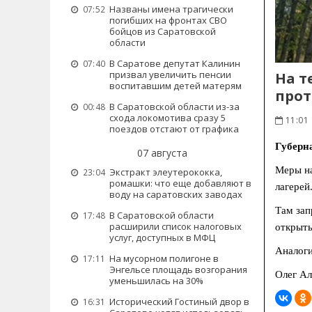
Названы имена трагически
07:52
погибших на фронтах СВО
бойцов из Саратовской
области
В Саратове депутат Калинин
07:40
призвал увеличить пенсии
На т
воспитавшим детей матерям
про
В Саратовской области из-за
00:48
схода локомотива сразу 5
11:01 
поездов отстают от графика
Губерн
07 августа
Меры на
Экстракт элеутерококка,
23:04
ромашки: что еще добавляют в
лагерей
воду на саратовских заводах
Там зап
В Саратовской области
17:48
расширили список налоговых
открыты
услуг, доступных в МФЦ
Аналоги
На мусорном полигоне в
17:11
Энгельсе площадь возгорания
Олег Ал
уменьшилась на 30%
Исторический Гостиный двор в
16:31