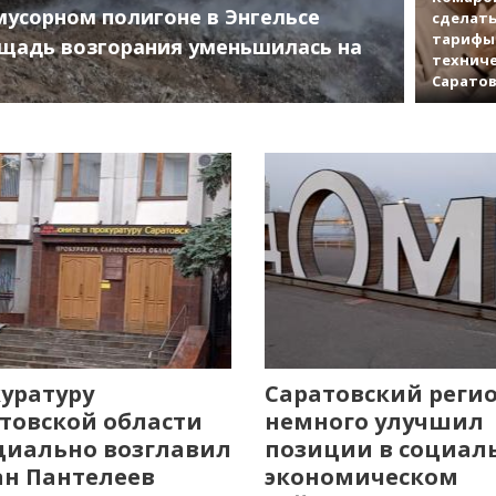
мусорном полигоне в Энгельсе
сделат
тарифы 
щадь возгорания уменьшилась на
техниче
Сарато
уратуру
Саратовский реги
товской области
немного улучшил
иально возглавил
позиции в социал
н Пантелеев
экономическом