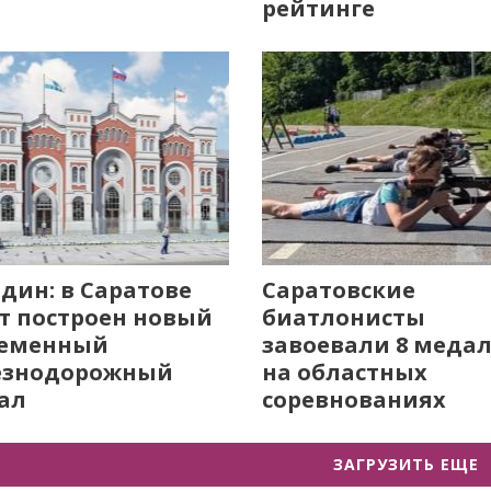
рейтинге
дин: в Саратове
Саратовские
т построен новый
биатлонисты
ременный
завоевали 8 меда
езнодорожный
на областных
ал
соревнованиях
ЗАГРУЗИТЬ ЕЩЕ