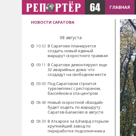
ГЛАВНАЯ
НОВОСТИ САРАТОВА
08 августа
В Саратове планируется
10:32
создать новый единый
маршрут скоростного трамвая
В Саратове демонтируют еще
09:11
32 аварийных дома: что
создадут на свободном месте
Под Саратовом строится
09:00
туркомплекс с рестораном,
бассейном и спа-центром
Новый скоростной «Валдай»
08:48
будет ходить по маршруту
Саратов-Балаково в августе
В Аткарске за 6,8 млрд открыли
08:30
крупнейший завод по
переработке подсолнечника