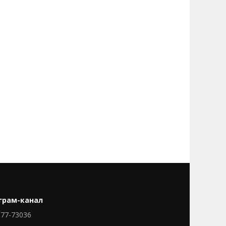
грам-канал
77-73036