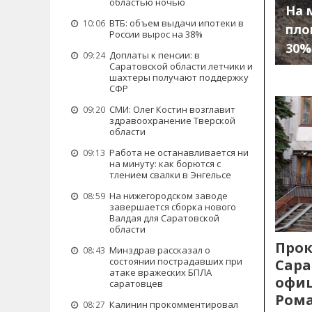
областью ночью
На 
ВТБ: объем выдачи ипотеки в
10:06
пло
России вырос на 38%
30%
Доплаты к пенсии: в
09:24
Саратовской области летчики и
шахтеры получают поддержку
СФР
СМИ: Олег Костин возглавит
09:20
здравоохранение Тверской
области
Работа не останавливается ни
09:13
на минуту: как борются с
тлением свалки в Энгельсе
На нижегородском заводе
08:59
завершается сборка нового
Валдая для Саратовской
области
Прок
Минздрав рассказал о
08:43
состоянии пострадавших при
Сара
атаке вражеских БПЛА
офиц
саратовцев
Рома
Калинин прокомментировал
08:27