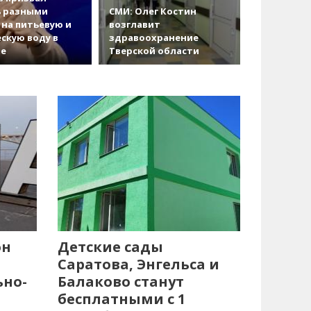
ь разными
СМИ: Олег Костин
на питьевую и
возглавит
скую воду в
здравоохранение
ве
Тверской области
он
Детские сады
Саратова, Энгельса и
ьно-
Балаково станут
бесплатными с 1