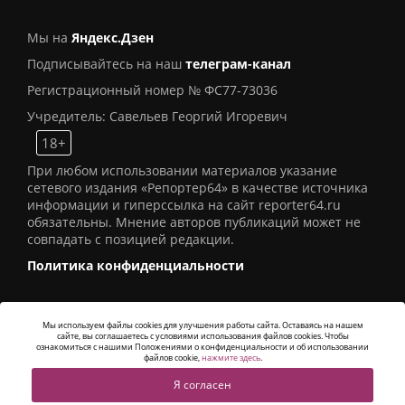
Мы на
Яндекс.Дзен
Подписывайтесь на наш
телеграм-канал
Регистрационный номер № ФС77-73036
Учредитель: Савельев Георгий Игоревич
18+
При любом использовании материалов указание
сетевого издания «Репортер64» в качестве источника
информации и гиперссылка на сайт reporter64.ru
обязательны. Мнение авторов публикаций может не
совпадать с позицией редакции.
Политика конфиденциальности
Мы используем файлы cookies для улучшения работы сайта. Оставаясь на нашем
сайте, вы соглашаетесь с условиями использования файлов cookies. Чтобы
© 2016
СИ «Репортер64»
. Все права защищены -
ознакомиться с нашими Положениями о конфиденциальности и об использовании
Разработка
Alatis Studio
файлов cookie,
нажмите здесь
.
Я согласен