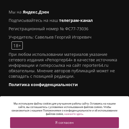
Мы на
Яндекс.Дзен
Подписывайтесь на наш
телеграм-канал
Регистрационный номер № ФС77-73036
Учредитель: Савельев Георгий Игоревич
18+
При любом использовании материалов указание
сетевого издания «Репортер64» в качестве источника
информации и гиперссылка на сайт reporter64.ru
обязательны. Мнение авторов публикаций может не
совпадать с позицией редакции.
Политика конфиденциальности
Мы используем файлы cookies для улучшения работы сайта. Оставаясь на нашем
сайте, вы соглашаетесь с условиями использования файлов cookies. Чтобы
© 2016
СИ «Репортер64»
. Все права защищены -
ознакомиться с нашими Положениями о конфиденциальности и об использовании
Разработка
Alatis Studio
файлов cookie,
нажмите здесь
.
Я согласен