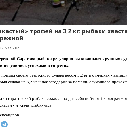
кастый» трофей на 3,2 кг: рыбаки хваст
ережной
17 мая 2026
ережной Саратова рыбаки регулярно вылавливают крупных суда
 поделились успехами в соцсетях.
 поймал своего рекордного судака весом 3,2 кг в сумерках - вытащ
был судака на 3,2 кг и поблагодарил за помощь случайного прохож
дин саратовский рыбак неожиданно для себя поймал 3-килограммов
снасти - и удача улыбнулась.
ександров