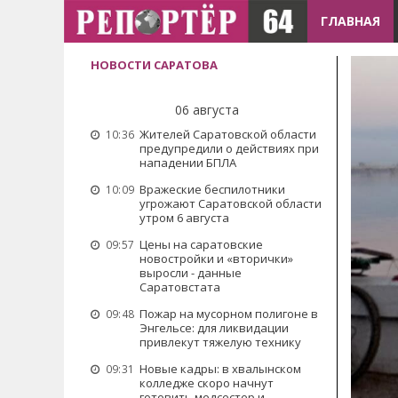
ГЛАВНАЯ
НОВОСТИ САРАТОВА
06 августа
Жителей Саратовской области
10:36
предупредили о действиях при
нападении БПЛА
Вражеские беспилотники
10:09
угрожают Саратовской области
утром 6 августа
Цены на саратовские
09:57
новостройки и «вторички»
выросли - данные
Саратовстата
Пожар на мусорном полигоне в
09:48
Энгельсе: для ликвидации
привлекут тяжелую технику
Новые кадры: в хвалынском
09:31
колледже скоро начнут
готовить медсестер и