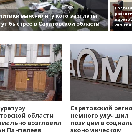
Поставл
развити
литики выяснили, у кого зарплаты
здраво
тут быстрее в Саратовской области
2030 год
уратуру
Саратовский реги
товской области
немного улучшил
иально возглавил
позиции в социал
н Пантелеев
экономическом