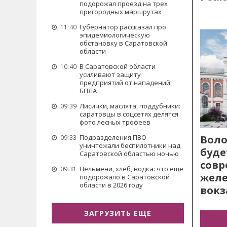
подорожал проезд на трех
пригородных маршрутах
Губернатор рассказал про
11:40
эпидемиологическую
обстановку в Саратовской
области
В Саратовской области
10:40
усиливают защиту
предприятий от нападений
БПЛА
Лисички, маслята, поддубники:
09:39
саратовцы в соцсетях делятся
фото лесных трофеев
Воло
Подразделения ПВО
09:33
уничтожали беспилотники над
буде
Саратовской областью ночью
сов
Пельмени, хлеб, водка: что еще
09:31
жел
подорожало в Саратовской
области в 2026 году
вокз
ЗАГРУЗИТЬ ЕЩЕ