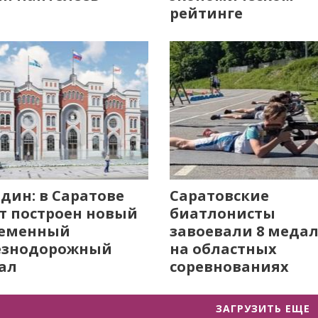
рейтинге
дин: в Саратове
Саратовские
т построен новый
биатлонисты
ременный
завоевали 8 меда
езнодорожный
на областных
ал
соревнованиях
ЗАГРУЗИТЬ ЕЩЕ