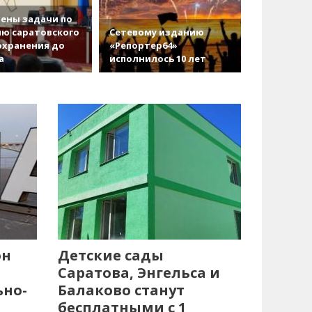
ены задачи по
ю саратовского
Сетевому изданию
охранения до
«Репортер64»
а
исполнилось 10 лет
он
Детские сады
Саратова, Энгельса и
ьно-
Балаково станут
бесплатными с 1