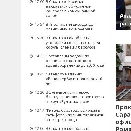
В Саратове Калинин
17:00
высказался об усилении
контроля в коммунальной
Ана
сфере
рас
ВТБ выплатил дивиденды
15:54
розничным акционерам
В Саратовской области
15:30
утвердили квоты на отстрел
косуль, оленей и барсуков
Поставлены задачи по
14:22
развитию саратовского
здравоохранения до 2030 года
Сетевому изданию
13:41
«Репортер64» исполнилось 10
лет
В Энгельсе комплексно
12:20
благоустраивают территорию
вокруг «Бульвара роз»
Прок
Житель Саратова выложил в
12:17
Сара
сеть фото «полчищ тараканов»
в центре города
офиц
Рома
В Саратовской области
12:06