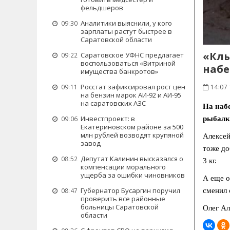
фельдшеров
Аналитики выяснили, у кого
09:30
зарплаты растут быстрее в
Саратовской области
«Клы
Саратовское УФНС предлагает
09:22
воспользоваться «Витриной
наб
имущества банкротов»
Росстат зафиксировал рост цен
14:07 
09:11
на бензин марок АИ-92 и АИ-95
на саратовских АЗС
На наб
Инвестпроект: в
рыбалки
09:06
Екатериновском районе за 500
млн рублей возводят крупяной
Алексей
завод
тоже до
Депутат Калинин высказался о
08:52
3 кг.
компенсации морального
ущерба за ошибки чиновников
А еще о
Губернатор Бусаргин поручил
сменил 
08:47
проверить все районные
больницы Саратовской
Олег Ал
области