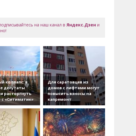
 подписывайтесь на наш канал в
Яндекс.Дзен
и
но!
й коллапс: в
Для саратовцев из
е депутаты
домов с лифтами могут
и расторгнуть
повысить взносы на
 с «Ситиматик»
капремонт