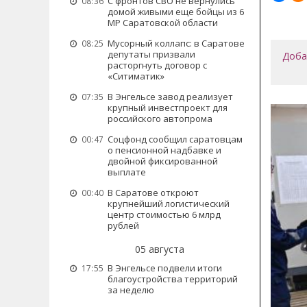
С фронтов СВО не вернулись
08:36
домой живыми еще бойцы из 6
МР Саратовской области
Мусорный коллапс: в Саратове
08:25
депутаты призвали
Доба
расторгнуть договор с
«Ситиматик»
В Энгельсе завод реализует
07:35
крупный инвестпроект для
российского автопрома
Соцфонд сообщил саратовцам
00:47
о пенсионной надбавке и
двойной фиксированной
выплате
В Саратове откроют
00:40
крупнейший логистический
центр стоимостью 6 млрд
рублей
05 августа
В Энгельсе подвели итоги
17:55
благоустройства территорий
за неделю