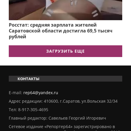
Росстат: средняя зарплата жителей
Саратовской области достигла 69,5 тысяч
рублей
ЗАГРУЗИТЬ ЕЩЕ
КОНТАКТЫ
E-mail:
rep64@yandex.ru
Адрес редакции: 410600, г.Саратов, ул.Вольская 32/34
Тел:
8-917-305-4695
Главный редактор: Савельев Георгий Игоревич
Сетевое издание «Репортер64» зарегистрировано в