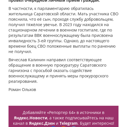
провел очередной личный прием граждан.
В частности, к парламентарию обратилась
жительница Саратовской области. Мать участника СВО
пояснила, что её сын, проходя службу добровольцем,
получил тяжёлое увечье. В 2023 году находился на
стационарном лечении в военном госпитале, где по
результатам ВВК военнослужащему была присвоена
инвалидность 3-ей группы. Однако, до настоящего
времени боец СВО положенные выплаты по ранению
не получил.
Вячеслав Калинин направил соответствующее
обращение в военную прокуратуру Саратовского
гарнизона с просьбой оказать содействие
военнослужащему и принять меры прокурорского
реагирования.
Роман Ольхов
Добавляйте «Репортер 64» в источники в
Яндекс.Новости
, а также подписывайтесь на наш
канал в
Яндекс.Дзен
и
Telegram
. Будет интересно!