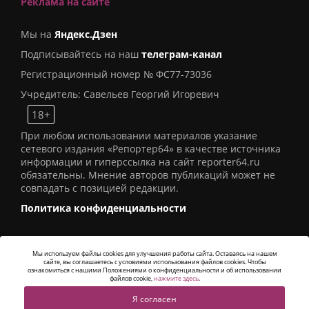
Реклама на сайте
Мы на
Яндекс.Дзен
Подписывайтесь на наш
телеграм-канал
Регистрационный номер № ФС77-73036
Учредитель: Савельев Георгий Игоревич
18+
При любом использовании материалов указание
сетевого издания «Репортер64» в качестве источника
информации и гиперссылка на сайт reporter64.ru
обязательны. Мнение авторов публикаций может не
совпадать с позицией редакции.
Политика конфиденциальности
Мы используем файлы cookies для улучшения работы сайта. Оставаясь на нашем
сайте, вы соглашаетесь с условиями использования файлов cookies. Чтобы
© 2016
СИ «Репортер64»
. Все права защищены -
ознакомиться с нашими Положениями о конфиденциальности и об использовании
Разработка
Alatis Studio
файлов cookie,
нажмите здесь
.
Я согласен