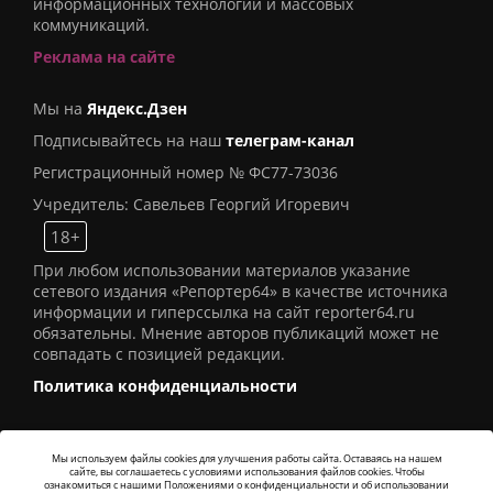
информационных технологий и массовых
коммуникаций.
Реклама на сайте
Мы на
Яндекс.Дзен
Подписывайтесь на наш
телеграм-канал
Регистрационный номер № ФС77-73036
Учредитель: Савельев Георгий Игоревич
18+
При любом использовании материалов указание
сетевого издания «Репортер64» в качестве источника
информации и гиперссылка на сайт reporter64.ru
обязательны. Мнение авторов публикаций может не
совпадать с позицией редакции.
Политика конфиденциальности
Мы используем файлы cookies для улучшения работы сайта. Оставаясь на нашем
сайте, вы соглашаетесь с условиями использования файлов cookies. Чтобы
© 2016
СИ «Репортер64»
. Все права защищены -
ознакомиться с нашими Положениями о конфиденциальности и об использовании