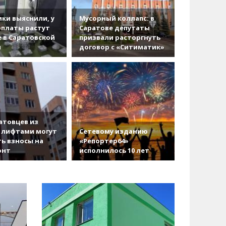
ки выяснили, у
Мусорный коллапс: в
рплаты растут
Саратове депутаты
 в Саратовской
призвали расторгнуть
и
договор с «Ситиматик»
атовцев из
 лифтами могут
Сетевому изданию
ь взносы на
«Репортер64»
онт
исполнилось 10 лет