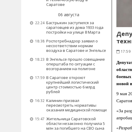
Саратове
06 августа
Бастрыкин заступился за
22:24
саратовцев из дома 1933 года
постройки на улице 8 Марта
Депу
техн
Роспотребнадзор заявил о
18:38
несоответствии нормам
воздуха в Саратове и Энгельсе
17:59 
В Энгельсе прошло совещание
18:23
Депута
оперштаба по ситуации с
возгоранием на полигоне
област
боевых
В Саратове откроют
17:59
крупнейший логистический
новой 
центр стоимостью 6 млрд
рублей
9 мая 2
Калинин призвал
16:32
Саратов
пересмотреть нормативы
оказания медицинской помощи
«За раз
апробац
Жительница Саратовской
15:47
области незаконно получила 5
«Разраб
млн за погибшего на СВО сына