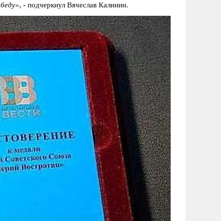
обеду»
, - подчеркнул Вячеслав Калинин.