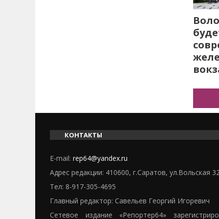
Воло
буде
сов
жел
вокз
КОНТАКТЫ
E-mail:
rep64@yandex.ru
Адрес редакции: 410600, г.Саратов, ул.Вольская 3
Тел:
8-917-305-4695
Главный редактор: Савельев Георгий Игоревич
Сетевое издание «Репортер64» зарегистрир