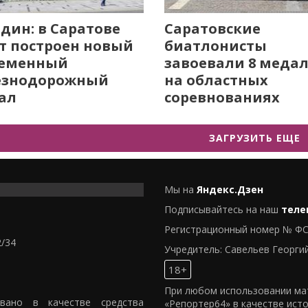
дин: в Саратове
Саратовские
т построен новый
биатлонисты
ременный
завоевали 8 меда
езнодорожный
на областных
ал
соревнованиях
ЗАГРУЗИТЬ ЕЩЕ
Мы на
Яндекс.Дзен
Подписывайтесь на наш
теле
Регистрационный номер № ФС
2/34
Учредитель: Савельев Георги
18+
При любом использовании мат
овано в качестве средства
«Репортер64» в качестве ист