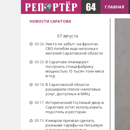
ГЛАВНАЯ
НОВОСТИ САРАТОВА
07 августа
Никто не забыт: на фронтах
00:26
СВО погибли еще несколько
жителей Саратовской области
В Саратове планируют
00:20
построить птицефабрику
мощностью 15 тысяч тонн мяса
в год
В Саратовской области
00:18
расширили список налоговых
услуг, доступных в МФЦ
Исторический Гостиный двор в
00:17
Саратове хотят использовать
под отель и ресторан
Комаров призвал сделать
00:15
разными тарифы на питьевую
и техническую воду в