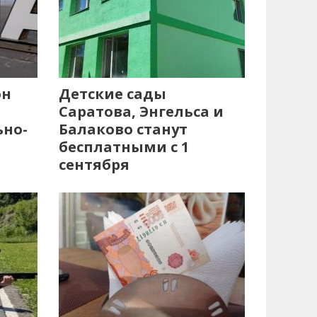
он
Детские сады
Саратова, Энгельса и
ьно-
Балаково станут
бесплатными с 1
сентября