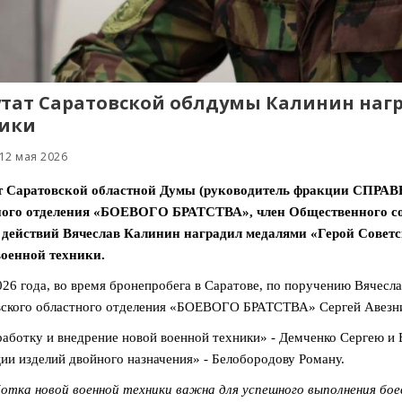
тат Саратовской облдумы Калинин наг
ики
12 мая 2026
т Саратовской областной Думы (руководитель фракции СПРА
ного отделения «БОЕВОГО БРАТСТВА», член Общественного сов
 действий Вячеслав Калинин наградил медалями «Герой Советс
военной техники.
026 года, во время бронепробега в Саратове, по поручению Вячесл
ского областного отделения «БОЕВОГО БРАТСТВА» Сергей Авезни
работку и внедрение новой военной техники» - Демченко Сергею и 
ии изделий двойного назначения» - Белобородову Роману.
отка новой военной техники важна для успешного выполнения бое