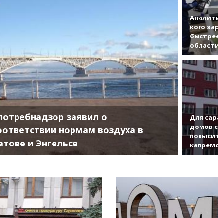
Аналити
кого за
быстрее
област
потребнадзор заявил о
Для сар
домов с
оответствии нормам воздуха в
повысит
атове и Энгельсе
капрем