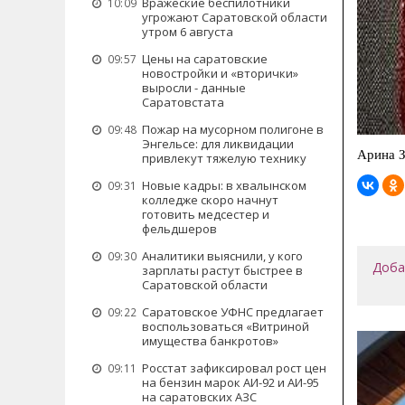
Вражеские беспилотники
10:09
угрожают Саратовской области
утром 6 августа
Цены на саратовские
09:57
новостройки и «вторички»
выросли - данные
Саратовстата
Пожар на мусорном полигоне в
09:48
Энгельсе: для ликвидации
Арина З
привлекут тяжелую технику
Новые кадры: в хвалынском
09:31
колледже скоро начнут
готовить медсестер и
фельдшеров
Аналитики выяснили, у кого
09:30
Доба
зарплаты растут быстрее в
Саратовской области
Саратовское УФНС предлагает
09:22
воспользоваться «Витриной
имущества банкротов»
Росстат зафиксировал рост цен
09:11
на бензин марок АИ-92 и АИ-95
на саратовских АЗС