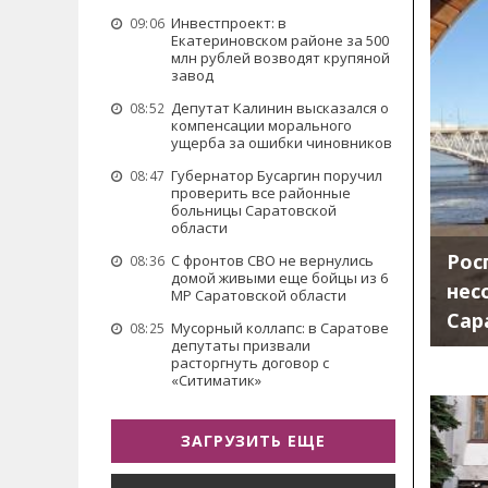
Инвестпроект: в
09:06
Екатериновском районе за 500
млн рублей возводят крупяной
завод
Депутат Калинин высказался о
08:52
компенсации морального
ущерба за ошибки чиновников
Губернатор Бусаргин поручил
08:47
проверить все районные
больницы Саратовской
области
Рос
С фронтов СВО не вернулись
08:36
домой живыми еще бойцы из 6
нес
МР Саратовской области
Сар
Мусорный коллапс: в Саратове
08:25
депутаты призвали
расторгнуть договор с
«Ситиматик»
ЗАГРУЗИТЬ ЕЩЕ