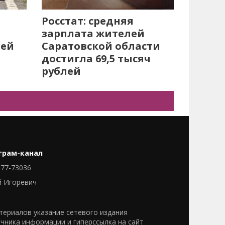
Росстат: средняя
зарплата жителей
лей
Саратовской области
достигла 69,5 тысяч
рублей
грам-канал
77-73036
й Игоревич
ериалов указание сетевого издания
очника информации и гиперссылка на сайт