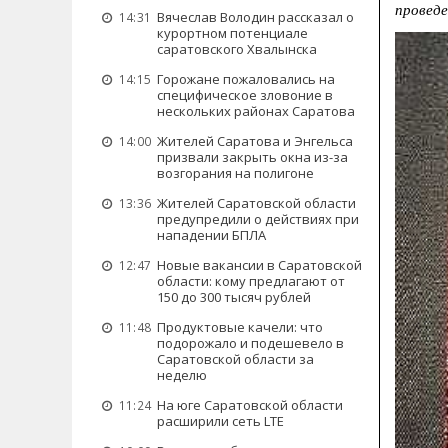
проведе
Вячеслав Володин рассказал о
14:31
курортном потенциале
саратовского Хвалынска
Горожане пожаловались на
14:15
специфическое зловоние в
нескольких районах Саратова
Жителей Саратова и Энгельса
14:00
призвали закрыть окна из-за
возгорания на полигоне
Жителей Саратовской области
13:36
предупредили о действиях при
нападении БПЛА
Новые вакансии в Саратовской
12:47
области: кому предлагают от
150 до 300 тысяч рублей
Продуктовые качели: что
11:48
подорожало и подешевело в
Саратовской области за
неделю
На юге Саратовской области
11:24
расширили сеть LTE