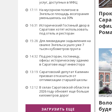
услуг, доступных в МФЦ
На мусорном полигоне в
17:11
Прок
Энгельсе площадь возгорания
уменьшилась на 30%
Сара
офиц
Исторический Гостиный двор в
16:31
Саратове хотят использовать
Рома
под отель и ресторан
Для ликвидации задымления на
15:28
свалке Энгельса ушло уже 7
тысяч кубометров грунта
Под ресторан, гостиницу,
14:32
офисы: историческому зданию
в Саратове ищут инвестора
Саратовский депутат Калинин
13:19
призвал отказаться от
оптимизации старшей школы
В селах Саратовской области в
12:12
2026 году обновят еще больше
километров дорог
Воло
буде
ЗАГРУЗИТЬ ЕЩЕ