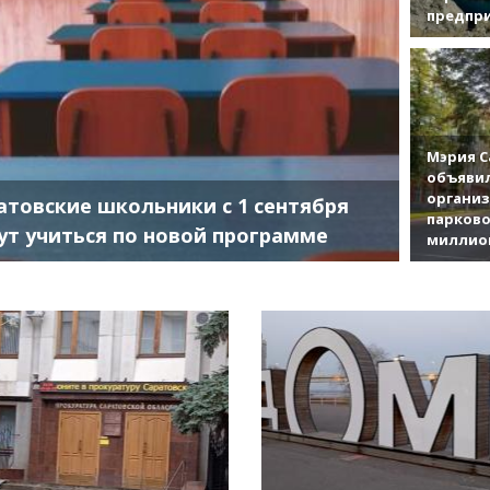
предпр
Мэрия С
объявил
органи
атовские школьники с 1 сентября
парково
ут учиться по новой программе
миллио