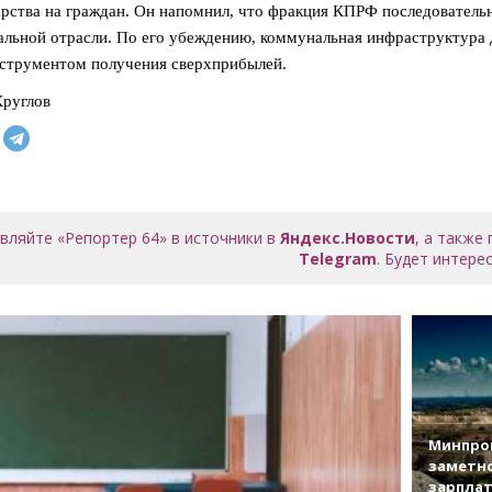
арства на граждан. Он напомнил, что фракция КПРФ последовател
льной отрасли. По его убеждению, коммунальная инфраструктура д
струментом получения сверхприбылей.
руглов
вляйте «Репортер 64» в источники в
Яндекс.Новости
, а также
Telegram
. Будет интерес
Минпро
заметн
зарплат