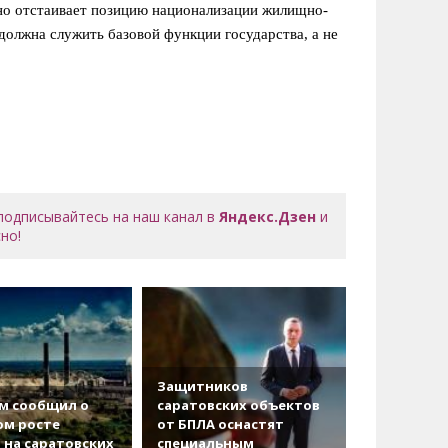
ьно отстаивает позицию национализации жилищно-
олжна служить базовой функции государства, а не
 подписывайтесь на наш канал в
Яндекс.Дзен
и
но!
Защитников
м сообщил о
саратовских объектов
ом росте
от БПЛА оснастят
 на саратовских
специальным