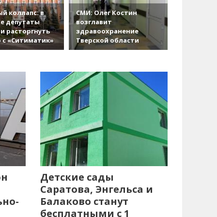
й коллапс: в
СМИ: Олег Костин
е депутаты
возглавит
и расторгнуть
здравоохранение
 с «Ситиматик»
Тверской области
он
Детские сады
Саратова, Энгельса и
ьно-
Балаково станут
бесплатными с 1