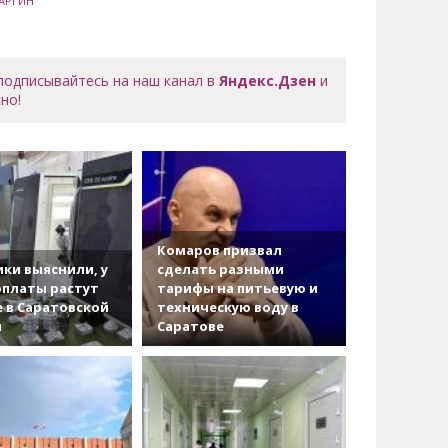
АРГИН
 подписывайтесь на наш канал в
Яндекс.Дзен
и
но!
Комаров призвал
ки выяснили, у
сделать разными
рплаты растут
тарифы на питьевую и
 в Саратовской
техническую воду в
и
Саратове