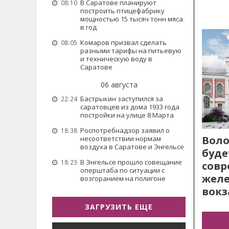
В Саратове планируют
08:10
построить птицефабрику
мощностью 15 тысяч тонн мяса
в год
Комаров призвал сделать
08:05
разными тарифы на питьевую
и техническую воду в
Саратове
06 августа
Бастрыкин заступился за
22:24
саратовцев из дома 1933 года
постройки на улице 8 Марта
Роспотребнадзор заявил о
18:38
Воло
несоответствии нормам
воздуха в Саратове и Энгельсе
буде
В Энгельсе прошло совещание
18:23
сов
оперштаба по ситуации с
жел
возгоранием на полигоне
вокз
ЗАГРУЗИТЬ ЕЩЕ