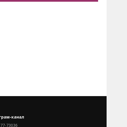
грам-канал
77-73036