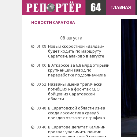
ГЛАВНАЯ
НОВОСТИ САРАТОВА
08 августа
Новый скоростной «Валдай»
01:08
будет ходить по маршруту
Саратов-Балаково в августе
В Аткарске за 6,8 млрд открыли
01:00
крупнейший завод по
переработке подсолнечника
Названы имена трагически
00:52
погибших на фронтах СВО
бойцов из Саратовской
области
В Саратовской области из-за
00:48
схода локомотива сразу 5
поездов отстают от графика
В Саратове депутат Калинин
00:40
призвал увеличить пенсии
воспитавшим детей матерям