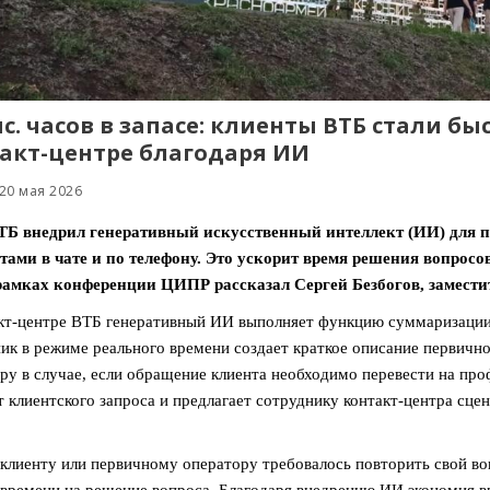
ыс. часов в запасе: клиенты ВТБ стали б
акт-центре благодаря ИИ
20 мая 2026
ТБ внедрил генеративный искусственный интеллект (ИИ) для 
тами в чате и по телефону. Это ускорит время решения вопрос
 рамках конференции ЦИПР рассказал Сергей Безбогов, замести
кт-центре ВТБ генеративный ИИ выполняет функцию суммаризации 
к в режиме реального времени создает краткое описание первичн
ру в случае, если обращение клиента необходимо перевести на пр
т клиентского запроса и предлагает сотруднику контакт-центра сце
клиенту или первичному оператору требовалось повторить свой воп
времени на решение вопроса. Благодаря внедрению ИИ экономия в