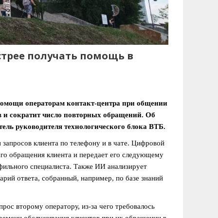
ыстрее получать помощь в
помощи операторам контакт-центра при общении
ов и сократит число повторных обращений. Об
тель руководителя технологического блока ВТБ.
запросов клиента по телефону и в чате. Цифровой
ого обращения клиента и передает его следующему
офильного специалиста. Также ИИ анализирует
нарий ответа, собранный, например, по базе знаний
рос второму оператору, из-за чего требовалось
ремени обслуживания клиентов при их обращении в