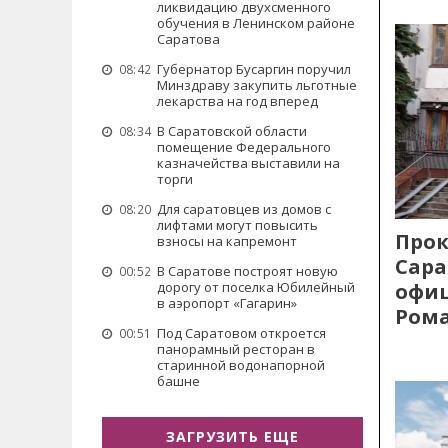
ликвидацию двухсменного
обучения в Ленинском районе
Саратова
Губернатор Бусаргин поручил
08:42
Минздраву закупить льготные
лекарства на год вперед
В Саратовской области
08:34
помещение Федерального
казначейства выставили на
торги
Для саратовцев из домов с
08:20
лифтами могут повысить
Прок
взносы на капремонт
Сара
В Саратове построят новую
00:52
офиц
дорогу от поселка Юбилейный
в аэропорт «Гагарин»
Рома
Под Саратовом откроется
00:51
панорамный ресторан в
старинной водонапорной
башне
ЗАГРУЗИТЬ ЕЩЕ