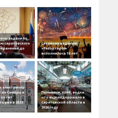
ены задачи по
ю саратовского
Сетевому изданию
охранения до
«Репортер64»
а
исполнилось 10 лет
 электричку-
с из Самары в
Пельмени, хлеб, водка:
 хотят
что еще подорожало в
ть уже в 2027
Саратовской области в
2026 году