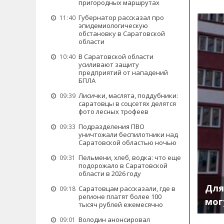
пригородных маршрутах
Губернатор рассказал про
11:40
эпидемиологическую
обстановку в Саратовской
области
В Саратовской области
10:40
усиливают защиту
предприятий от нападений
БПЛА
Лисички, маслята, поддубники:
09:39
саратовцы в соцсетях делятся
фото лесных трофеев
Подразделения ПВО
09:33
уничтожали беспилотники над
Саратовской областью ночью
Пельмени, хлеб, водка: что еще
09:31
подорожало в Саратовской
области в 2026 году
Для
Саратовцам рассказали, где в
09:18
регионе платят более 100
мог
тысяч рублей ежемесячно
Володин анонсировал
09:01