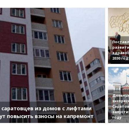
Поставл
развити
здраво
2030 год
Дневную
экспрес
Саратов
 саратовцев из домов с лифтами
запусти
ут повысить взносы на капремонт
году