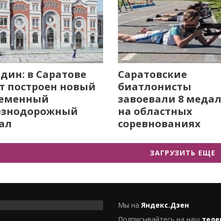
дин: в Саратове
Саратовские
т построен новый
биатлонисты
ременный
завоевали 8 меда
езнодорожный
на областных
ал
соревнованиях
ЗАГРУЗИТЬ ЕЩЕ
Мы на
Яндекс.Дзен
Подписывайтесь на наш
теле