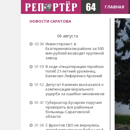
ГЛАВНАЯ
НОВОСТИ САРАТОВА
06 августа
Инвестпроект: в
02:06
Екатериновском районе за 500
млн рублей возводят крупяной
завод
В ходе спецоперации геройски
01:59
погиб 21-летний уроженец
Балаково Лиференко Арсений
Депутат Калинин высказался о
01:52
компенсации морального
ущерба за ошибки чиновников
Губернатор Бусаргин поручил
01:47
проверить все районные
больницы Саратовской
области
С фронтов СВО не вернулись
01:36
домой живыми еще бойцы из 6