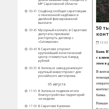
МР Саратовской области
Соцфонд сообщил саратовцам
00:47
о пенсионной надбавке и
двойной фиксированной
выплате
50 т
Мусорный коллапс: в Саратове
00:45
конт
депутаты призвали
расторгнуть договор с
«Ситиматик»
13:33 
В Саратове откроют
00:40
Банк В
крупнейший логистический
центр стоимостью 6 млрд
с клиен
рублей
этом в
В Энгельсе завод реализует
00:35
В конта
крупный инвестпроект для
российского автопрома
помощни
операто
05 августа
контекс
В Энгельсе подвели итоги
17:55
благоустройства территорий
банка.
за неделю
Раньше 
В Саратове Калинин
17:00
больше 