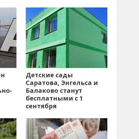
он
Детские сады
Саратова, Энгельса и
ьно-
Балаково станут
бесплатными с 1
сентября