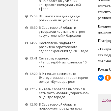
высказался об усилении
контроля в коммунальной
контакт
сфере
клиенто
ВТБ выплатил дивиденды
15:54
различн
розничным акционерам
Внедрен
В Саратовской области
15:30
утвердили квоты на отстрел
цифровы
косуль, оленей и барсуков
Платфор
Поставлены задачи по
14:22
развитию саратовского
«Генера
здравоохранения до 2030 года
тех под
Сетевому изданию
13:41
мы смож
«Репортер64» исполнилось 10
лет
Роман 
В Энгельсе комплексно
12:20
благоустраивают территорию
вокруг «Бульвара роз»
Житель Саратова выложил в
12:17
сеть фото «полчищ тараканов»
в центре города
Доба
В Саратовской области
12:06
подорожал проезд на трех