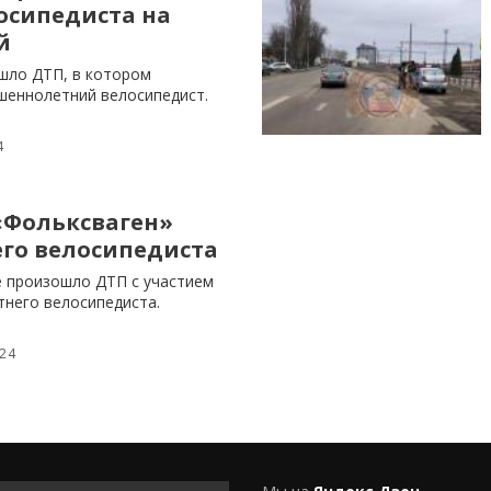
осипедиста на
й
шло ДТП, в котором
шеннолетний велосипедист.
4
«Фольксваген»
его велосипедиста
е произошло ДТП с участием
тнего велосипедиста.
024