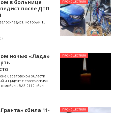
вом в больнице
ПРОИСШЕСТВИЯ
педист после ДТП
й
велосипедист, который 15
П.
024
вом ночью «Лада»
ПРОИСШЕСТВИЯ
ерть
ста
оне Саратовской области
й инцидент с трагическими
втомобиль ВАЗ 2112 сбил
4
«Гранта» сбила 11-
ПРОИСШЕСТВИЯ