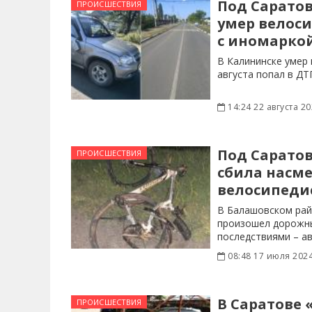
Под Сарато
ПРОИСШЕСТВИЯ
умер велоси
с иномарко
В Калининске умер 
августа попал в ДТ
14:24 22 августа 2
Под Сарато
ПРОИСШЕСТВИЯ
сбила насм
велосипеди
В Балашовском рай
произошел дорожны
последствиями – а
08:48 17 июля 202
В Саратове 
ПРОИСШЕСТВИЯ