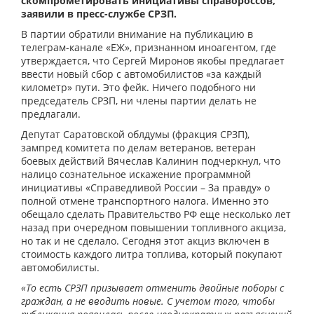
скомпрометировать инициативы справороссов,
заявили в пресс-службе СРЗП.
В партии обратили внимание на публикацию в
телеграм-канале «ЕЖ», признанном иноагентом, где
утверждается, что Сергей Миронов якобы предлагает
ввести новый сбор с автомобилистов «за каждый
километр» пути. Это фейк. Ничего подобного ни
председатель СРЗП, ни члены партии делать не
предлагали.
Депутат Саратовской облдумы (фракция СРЗП),
зампред комитета по делам ветеранов, ветеран
боевых действий Вячеслав Калинин подчеркнул, что
налицо сознательное искажение программной
инициативы «Справедливой России – За правду» о
полной отмене транспортного налога. Именно это
обещало сделать Правительство РФ еще несколько лет
назад при очередном повышении топливного акциза,
но так и не сделало. Сегодня этот акциз включен в
стоимость каждого литра топлива, который покупают
автомобилисты.
«То есть СРЗП призывает отменить двойные поборы с
граждан, а не вводить новые. С учетом того, чтобы