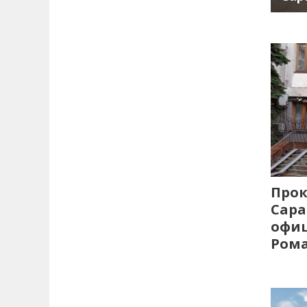
Прок
Сара
офиц
Рома