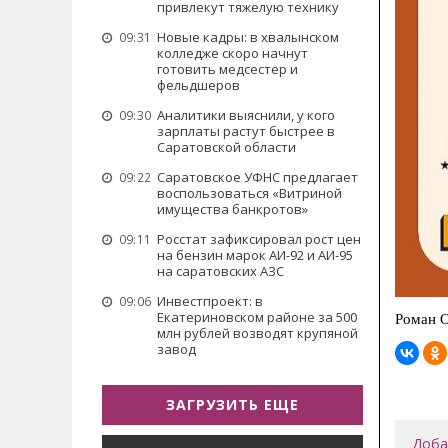
привлекут тяжелую технику
Новые кадры: в хвалынском
09:31
колледже скоро начнут
готовить медсестер и
фельдшеров
Аналитики выяснили, у кого
09:30
зарплаты растут быстрее в
Саратовской области
Саратовское УФНС предлагает
09:22
воспользоваться «Витриной
имущества банкротов»
Росстат зафиксировал рост цен
09:11
на бензин марок АИ-92 и АИ-95
на саратовских АЗС
Инвестпроект: в
09:06
Екатериновском районе за 500
Роман 
млн рублей возводят крупяной
завод
ЗАГРУЗИТЬ ЕЩЕ
Доба