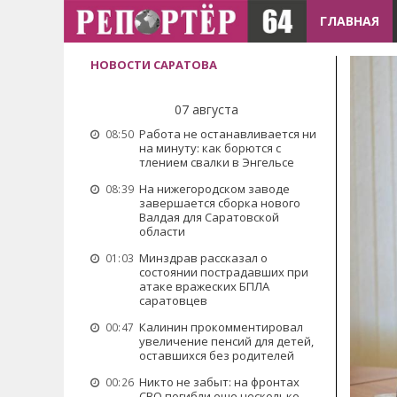
ГЛАВНАЯ
НОВОСТИ САРАТОВА
07 августа
Работа не останавливается ни
08:50
на минуту: как борются с
тлением свалки в Энгельсе
На нижегородском заводе
08:39
завершается сборка нового
Валдая для Саратовской
области
Минздрав рассказал о
01:03
состоянии пострадавших при
атаке вражеских БПЛА
саратовцев
Калинин прокомментировал
00:47
увеличение пенсий для детей,
оставшихся без родителей
Никто не забыт: на фронтах
00:26
СВО погибли еще несколько