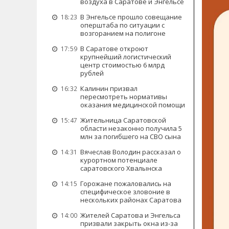
воздуха в Саратове и Энгельсе
В Энгельсе прошло совещание
18:23
оперштаба по ситуации с
возгоранием на полигоне
В Саратове откроют
17:59
крупнейший логистический
центр стоимостью 6 млрд
рублей
Калинин призвал
16:32
пересмотреть нормативы
оказания медицинской помощи
Жительница Саратовской
15:47
области незаконно получила 5
млн за погибшего на СВО сына
Вячеслав Володин рассказал о
14:31
курортном потенциале
саратовского Хвалынска
Горожане пожаловались на
14:15
специфическое зловоние в
нескольких районах Саратова
Жителей Саратова и Энгельса
14:00
призвали закрыть окна из-за