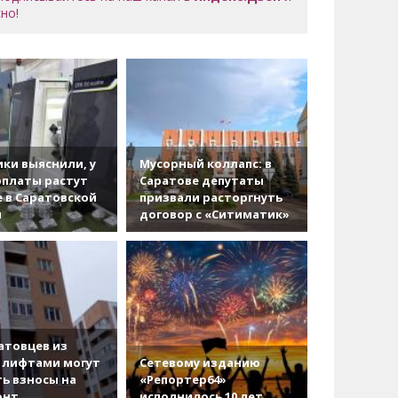
но!
ки выяснили, у
Мусорный коллапс: в
рплаты растут
Саратове депутаты
 в Саратовской
призвали расторгнуть
и
договор с «Ситиматик»
атовцев из
 лифтами могут
Сетевому изданию
ь взносы на
«Репортер64»
онт
исполнилось 10 лет