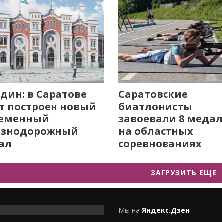
дин: в Саратове
Саратовские
т построен новый
биатлонисты
ременный
завоевали 8 меда
езнодорожный
на областных
ал
соревнованиях
ЗАГРУЗИТЬ ЕЩЕ
Мы на
Яндекс.Дзен