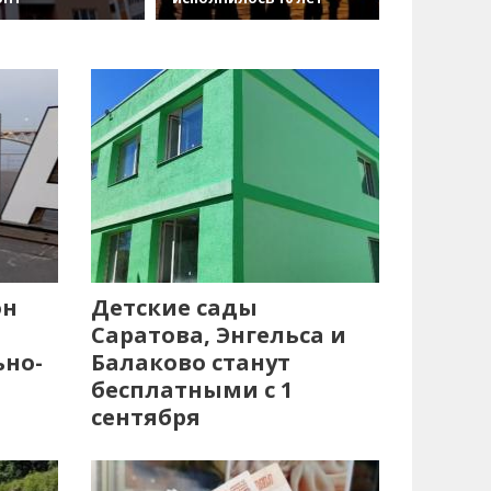
он
Детские сады
Саратова, Энгельса и
ьно-
Балаково станут
бесплатными с 1
сентября