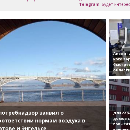
Telegram
. Будет интерес
Аналити
кого за
быстрее
област
потребнадзор заявил о
Для сар
домов с
оответствии нормам воздуха в
повысит
атове и Энгельсе
капрем