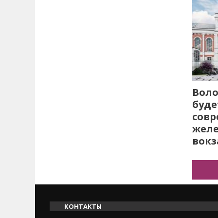
Воло
буде
сов
жел
вокз
КОНТАКТЫ