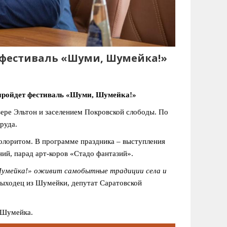
 фестиваль «Шуми, Шумейка!»
 пройдет фестиваль «Шуми, Шумейка!»
озере Эльтон и заселением Покровской слободы. По
руда.
олоритом. В программе праздника – выступления
ний, парад арт-коров «Стадо фантазий».
Шумейка!» оживит самобытные традиции села и
 выходец из Шумейки, депутат Саратовской
. Шумейка.