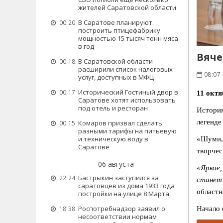
жителей Саратовской области
В Саратове планируют
00:20
построить птицефабрику
мощностью 15 тысяч тонн мяса
в год
Вяче
В Саратовской области
00:18
расширили список налоговых
08:07 
услуг, доступных в МФЦ
Исторический Гостиный двор в
00:17
11 окт
Саратове хотят использовать
под отель и ресторан
История
легенде
Комаров призвал сделать
00:15
разными тарифы на питьевую
и техническую воду в
«Шуми, 
Саратове
творчес
06 августа
«Яркое
Бастрыкин заступился за
22:24
станет 
саратовцев из дома 1933 года
областн
постройки на улице 8 Марта
Роспотребнадзор заявил о
Начало 
18:38
несоответствии нормам