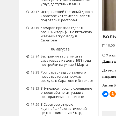
услуг, доступных в МФЦ
Исторический Гостиный двор в
00:17
Саратове хотят использовать
под отель и ресторан
Комаров призвал сделать
00:15
разными тарифы на питьевую
Воль
и техническую воду в
Саратове
10:00
06 августа
С 7 июл
Бастрыкин заступился за
22:24
саратовцев из дома 1933 года
Данную
постройки на улице 8 Марта
До этог
Роспотребнадзор заявил о
18:38
несоответствии нормам
направл
воздуха в Саратове и Энгельсе
Антон К
В Энгельсе прошло совещание
18:23
оперштаба по ситуации с
возгоранием на полигоне
В Саратове откроют
17:59
крупнейший логистический
центр стоимостью 6 млрд