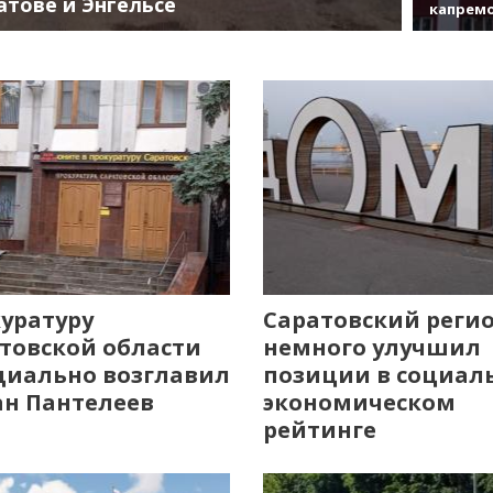
атове и Энгельсе
капрем
уратуру
Саратовский реги
товской области
немного улучшил
иально возглавил
позиции в социал
н Пантелеев
экономическом
рейтинге