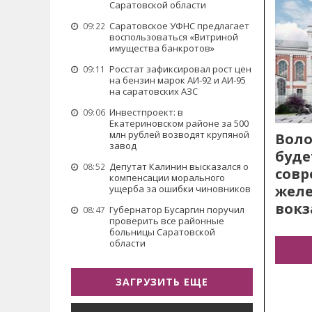
Саратовской области
Саратовское УФНС предлагает
09:22
воспользоваться «Витриной
имущества банкротов»
Росстат зафиксировал рост цен
09:11
на бензин марок АИ-92 и АИ-95
на саратовских АЗС
Инвестпроект: в
09:06
Екатериновском районе за 500
млн рублей возводят крупяной
Воло
завод
буде
Депутат Калинин высказался о
08:52
сов
компенсации морального
жел
ущерба за ошибки чиновников
вокз
Губернатор Бусаргин поручил
08:47
проверить все районные
больницы Саратовской
области
ЗАГРУЗИТЬ ЕЩЕ