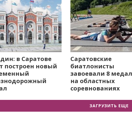
дин: в Саратове
Саратовские
т построен новый
биатлонисты
ременный
завоевали 8 меда
езнодорожный
на областных
ал
соревнованиях
ЗАГРУЗИТЬ ЕЩЕ