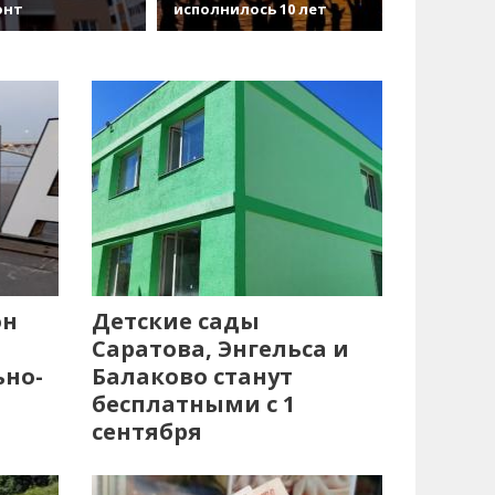
онт
исполнилось 10 лет
он
Детские сады
Саратова, Энгельса и
ьно-
Балаково станут
бесплатными с 1
сентября