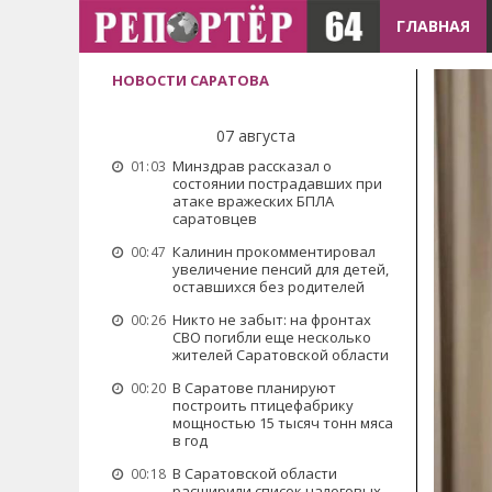
ГЛАВНАЯ
НОВОСТИ САРАТОВА
07 августа
Минздрав рассказал о
01:03
состоянии пострадавших при
атаке вражеских БПЛА
саратовцев
Калинин прокомментировал
00:47
увеличение пенсий для детей,
оставшихся без родителей
Никто не забыт: на фронтах
00:26
СВО погибли еще несколько
жителей Саратовской области
В Саратове планируют
00:20
построить птицефабрику
мощностью 15 тысяч тонн мяса
в год
В Саратовской области
00:18
расширили список налоговых