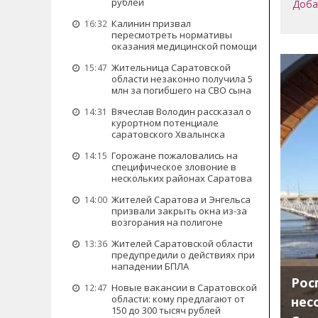
рублей
Доба
Калинин призвал
16:32
пересмотреть нормативы
оказания медицинской помощи
Жительница Саратовской
15:47
области незаконно получила 5
млн за погибшего на СВО сына
Вячеслав Володин рассказал о
14:31
курортном потенциале
саратовского Хвалынска
Горожане пожаловались на
14:15
специфическое зловоние в
нескольких районах Саратова
Жителей Саратова и Энгельса
14:00
призвали закрыть окна из-за
возгорания на полигоне
Жителей Саратовской области
13:36
предупредили о действиях при
нападении БПЛА
Рос
Новые вакансии в Саратовской
12:47
области: кому предлагают от
нес
150 до 300 тысяч рублей