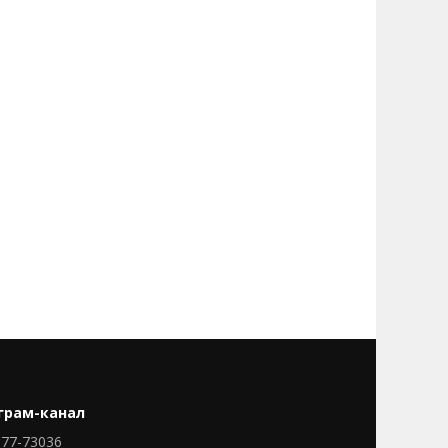
грам-канал
77-73036