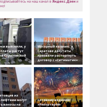
 подписывайтесь на наш канал в
Яндекс.Дзен
и
но!
ки выяснили, у
Мусорный коллапс: в
рплаты растут
Саратове депутаты
 в Саратовской
призвали расторгнуть
и
договор с «Ситиматик»
атовцев из
 лифтами могут
Сетевому изданию
ь взносы на
«Репортер64»