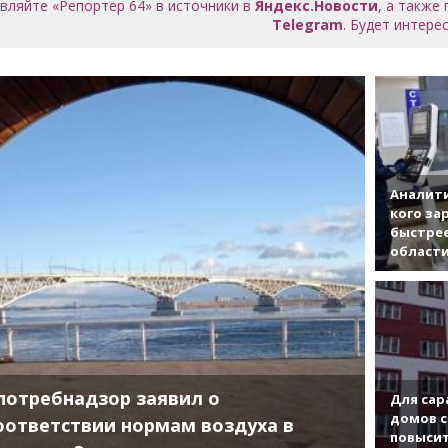
вляйте «Репортер 64» в источники в
Яндекс.Новости
, а также
Telegram
. Будет интерес
Аналити
кого за
быстрее
област
потребнадзор заявил о
Для сар
домов с
оответствии нормам воздуха в
повысит