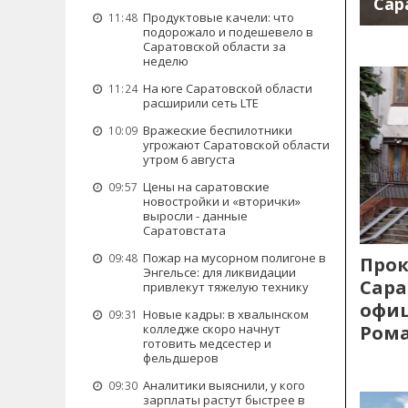
Сар
Продуктовые качели: что
11:48
подорожало и подешевело в
Саратовской области за
неделю
На юге Саратовской области
11:24
расширили сеть LTE
Вражеские беспилотники
10:09
угрожают Саратовской области
утром 6 августа
Цены на саратовские
09:57
новостройки и «вторички»
выросли - данные
Саратовстата
Пожар на мусорном полигоне в
09:48
Прок
Энгельсе: для ликвидации
Сара
привлекут тяжелую технику
офиц
Новые кадры: в хвалынском
09:31
Рома
колледже скоро начнут
готовить медсестер и
фельдшеров
Аналитики выяснили, у кого
09:30
зарплаты растут быстрее в