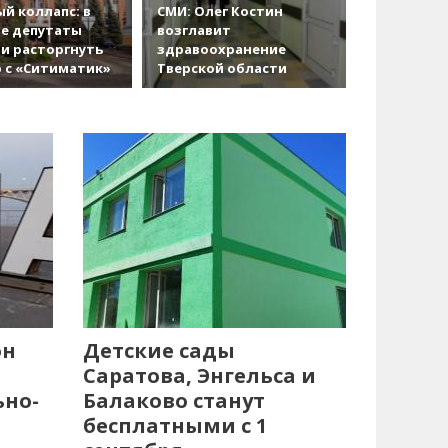
й коллапс: в
СМИ: Олег Костин
е депутаты
возглавит
и расторгнуть
здравоохранение
 с «Ситиматик»
Тверской области
он
Детские сады
Саратова, Энгельса и
ьно-
Балаково станут
бесплатными с 1