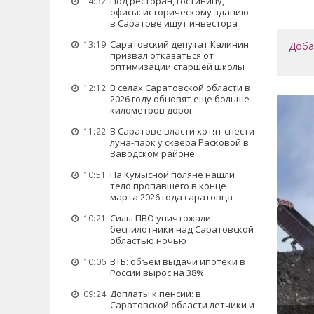
Под ресторан, гостиницу,
14:32
офисы: историческому зданию
в Саратове ищут инвестора
Саратовский депутат Калинин
13:19
Доба
призвал отказаться от
оптимизации старшей школы
В селах Саратовской области в
12:12
2026 году обновят еще больше
километров дорог
В Саратове власти хотят снести
11:22
луна-парк у сквера Расковой в
Заводском районе
На Кумысной поляне нашли
10:51
тело пропавшего в конце
марта 2026 года саратовца
Силы ПВО уничтожали
10:21
беспилотники над Саратовской
областью ночью
ВТБ: объем выдачи ипотеки в
10:06
России вырос на 38%
Доплаты к пенсии: в
09:24
Саратовской области летчики и