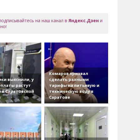
 подписывайтесь на наш канал в
Яндекс.Дзен
и
но!
Комаров призвал
ки выяснили, у
сделать разными
рплаты растут
тарифы на питьевую и
 в Саратовской
техническую воду в
и
Саратове