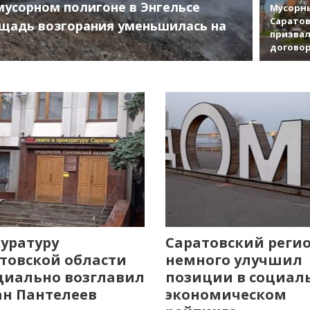
мусорном полигоне в Энгельсе
Мусорны
Саратов
щадь возгорания уменьшилась на
призвал
договор
уратуру
Саратовский реги
товской области
немного улучшил
иально возглавил
позиции в социал
н Пантелеев
экономическом