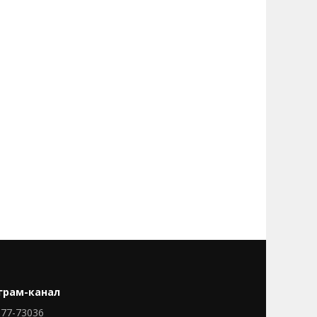
грам-канал
77-73036