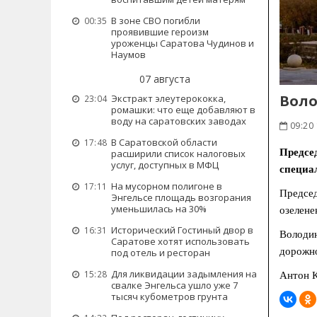
В зоне СВО погибли
00:35
проявившие героизм
уроженцы Саратова Чудинов и
Наумов
07 августа
Воло
Экстракт элеутерококка,
23:04
ромашки: что еще добавляют в
воду на саратовских заводах
09:20 
В Саратовской области
17:48
Предсе
расширили список налоговых
услуг, доступных в МФЦ
специал
На мусорном полигоне в
17:11
Председ
Энгельсе площадь возгорания
уменьшилась на 30%
озелене
Исторический Гостиный двор в
16:31
Володин
Саратове хотят использовать
дорожно
под отель и ресторан
Для ликвидации задымления на
15:28
Антон К
свалке Энгельса ушло уже 7
тысяч кубометров грунта