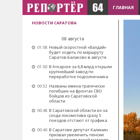
ГЛАВНАЯ
НОВОСТИ САРАТОВА
08 августа
Новый скоростной «Валдай»
01:08
будет ходить по маршруту
Саратов-Балаково в августе
В Аткарске за 6,8 млрд открыли
01:00
крупнейший завод по
переработке подсолнечника
Названы имена трагически
00:52
погибших на фронтах СВО
бойцов из Саратовской
области
В Саратовской области из-за
00:48
схода локомотива сразу 5
поездов отстают от графика
В Саратове депутат Калинин
00:40
призвал увеличить пенсии
воспитавшим детей матерям