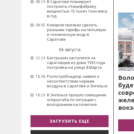
В Саратове планируют
08:10
построить птицефабрику
мощностью 15 тысяч тонн мяса
в год
Комаров призвал сделать
08:05
разными тарифы на питьевую
и техническую воду в
Саратове
06 августа
Бастрыкин заступился за
22:24
саратовцев из дома 1933 года
постройки на улице 8 Марта
Воло
Роспотребнадзор заявил о
18:38
несоответствии нормам
буде
воздуха в Саратове и Энгельсе
сов
В Энгельсе прошло совещание
18:23
жел
оперштаба по ситуации с
возгоранием на полигоне
вокз
ЗАГРУЗИТЬ ЕЩЕ