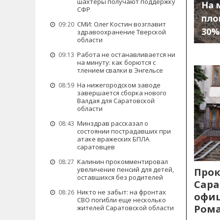
шахтеры получают поддержку
На 
СФР
пло
СМИ: Олег Костин возглавит
09:20
30%
здравоохранение Тверской
области
Работа не останавливается ни
09:13
на минуту: как борются с
тлением свалки в Энгельсе
На нижегородском заводе
08:59
завершается сборка нового
Валдая для Саратовской
области
Минздрав рассказал о
08:43
состоянии пострадавших при
атаке вражеских БПЛА
саратовцев
Калинин прокомментировал
08:27
увеличение пенсий для детей,
Прок
оставшихся без родителей
Сара
Никто не забыт: на фронтах
08:26
офиц
СВО погибли еще несколько
Рома
жителей Саратовской области