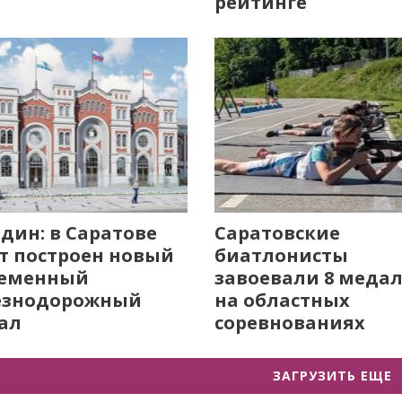
рейтинге
дин: в Саратове
Саратовские
т построен новый
биатлонисты
ременный
завоевали 8 меда
езнодорожный
на областных
ал
соревнованиях
ЗАГРУЗИТЬ ЕЩЕ