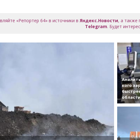
вляйте «Репортер 64» в источники в
Яндекс.Новости
, а также
Telegram
. Будет интерес
Аналити
кого за
быстрее
област