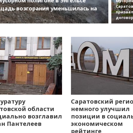
мусорном полигоне в Энгельсе
Мусорны
Саратов
щадь возгорания уменьшилась на
призвал
договор
уратуру
Саратовский реги
товской области
немного улучшил
иально возглавил
позиции в социал
н Пантелеев
экономическом
рейтинге