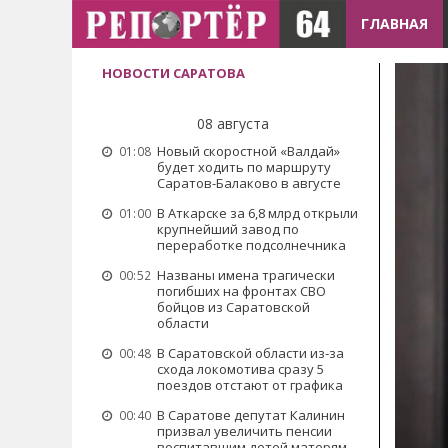
ГЛАВНАЯ
НОВОСТИ САРАТОВА
08 августа
Новый скоростной «Валдай»
01:08
будет ходить по маршруту
Саратов-Балаково в августе
В Аткарске за 6,8 млрд открыли
01:00
крупнейший завод по
переработке подсолнечника
Названы имена трагически
00:52
погибших на фронтах СВО
бойцов из Саратовской
области
В Саратовской области из-за
00:48
схода локомотива сразу 5
поездов отстают от графика
В Саратове депутат Калинин
00:40
призвал увеличить пенсии
воспитавшим детей матерям