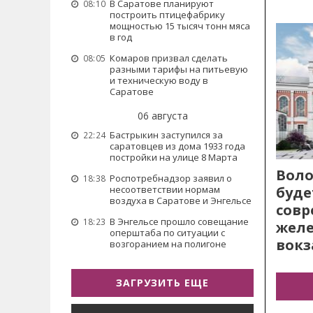
В Саратове планируют
08:10
построить птицефабрику
мощностью 15 тысяч тонн мяса
в год
Комаров призвал сделать
08:05
разными тарифы на питьевую
и техническую воду в
Саратове
06 августа
Бастрыкин заступился за
22:24
саратовцев из дома 1933 года
постройки на улице 8 Марта
Воло
Роспотребнадзор заявил о
18:38
буде
несоответствии нормам
воздуха в Саратове и Энгельсе
сов
В Энгельсе прошло совещание
18:23
жел
оперштаба по ситуации с
вокз
возгоранием на полигоне
ЗАГРУЗИТЬ ЕЩЕ