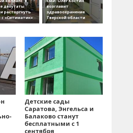
й коллапс: в
СМИ: Олег Костин
е депутаты
возглавит
и расторгнуть
здравоохранение
 с «Ситиматик»
Тверской области
он
Детские сады
Саратова, Энгельса и
ьно-
Балаково станут
бесплатными с 1
сентября