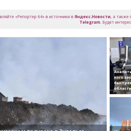
вляйте «Репортер 64» в источники в
Яндекс.Новости
, а также
Telegram
. Будет интерес
Аналити
кого за
быстрее
област