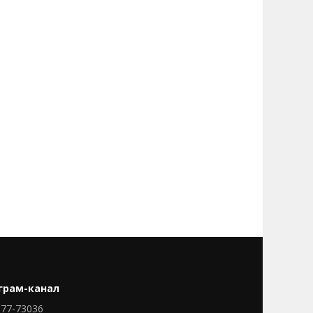
грам-канал
77-73036