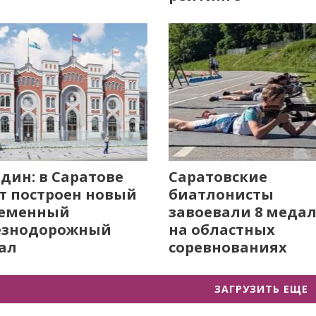
дин: в Саратове
Саратовские
т построен новый
биатлонисты
ременный
завоевали 8 меда
езнодорожный
на областных
ал
соревнованиях
ЗАГРУЗИТЬ ЕЩЕ