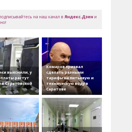
 подписывайтесь на наш канал в
Яндекс.Дзен
и
но!
Комаров призвал
ки выяснили, у
сделать разными
рплаты растут
тарифы на питьевую и
 в Саратовской
техническую воду в
и
Саратове