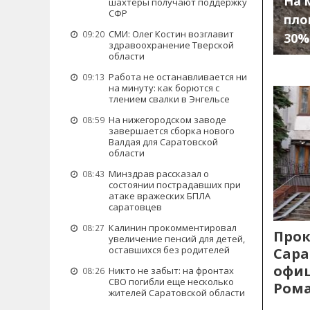
На 
шахтеры получают поддержку
СФР
пло
СМИ: Олег Костин возглавит
09:20
30%
здравоохранение Тверской
области
Работа не останавливается ни
09:13
на минуту: как борются с
тлением свалки в Энгельсе
На нижегородском заводе
08:59
завершается сборка нового
Валдая для Саратовской
области
Минздрав рассказал о
08:43
состоянии пострадавших при
атаке вражеских БПЛА
саратовцев
Калинин прокомментировал
08:27
Прок
увеличение пенсий для детей,
оставшихся без родителей
Сара
офиц
Никто не забыт: на фронтах
08:26
СВО погибли еще несколько
Рома
жителей Саратовской области