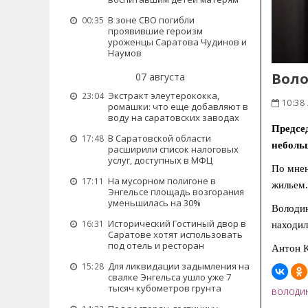
В зоне СВО погибли
00:35
проявившие героизм
уроженцы Саратова Чудинов и
Наумов
Воло
07 августа
Экстракт элеутерококка,
23:04
10:38 
ромашки: что еще добавляют в
воду на саратовских заводах
Предсе
В Саратовской области
17:48
неболь
расширили список налоговых
услуг, доступных в МФЦ
По мнен
На мусорном полигоне в
17:11
жильем.
Энгельсе площадь возгорания
уменьшилась на 30%
Володин
Исторический Гостиный двор в
16:31
находил
Саратове хотят использовать
под отель и ресторан
Антон К
Для ликвидации задымления на
15:28
свалке Энгельса ушло уже 7
тысяч кубометров грунта
ВОЛОДИ