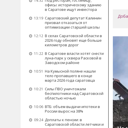
Под ресторан, гостиницу,
14:32
офисы: историческому зданию
в Саратове ищут инвестора
Доба
Саратовский депутат Калинин
13:19
призвал отказаться от
оптимизации старшей школы
В селах Саратовской области в
12:12
2026 году обновят еще больше
километров дорог
В Саратове власти хотят снести
11:22
луна-парк у сквера Расковой в
Заводском районе
На Кумысной поляне нашли
10:51
тело пропавшего в конце
марта 2026 года саратовца
Силы ПВО уничтожали
10:21
беспилотники над Саратовской
областью ночью
ВТБ: объем выдачи ипотеки в
10:06
России вырос на 38%
Доплаты к пенсии: в
09:24
Саратовской области летчики и