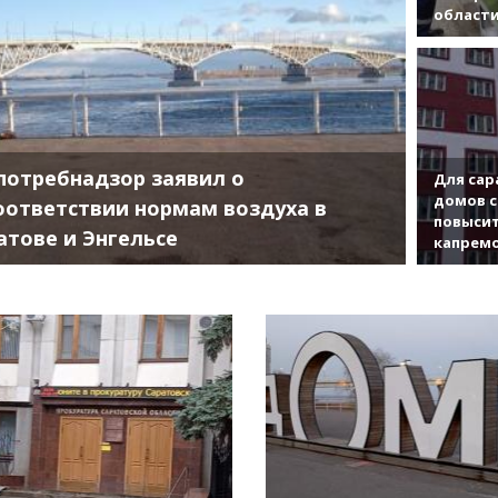
област
потребнадзор заявил о
Для сар
домов с
оответствии нормам воздуха в
повысит
атове и Энгельсе
капрем