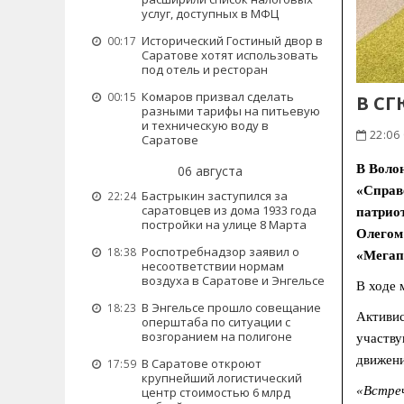
услуг, доступных в МФЦ
Исторический Гостиный двор в
00:17
Саратове хотят использовать
под отель и ресторан
Комаров призвал сделать
00:15
В СГ
разными тарифы на питьевую
и техническую воду в
22:06
Саратове
В Воло
06 августа
«Справе
Бастрыкин заступился за
22:24
саратовцев из дома 1933 года
патриот
постройки на улице 8 Марта
Олегом
Роспотребнадзор заявил о
18:38
«Мегап
несоответствии нормам
воздуха в Саратове и Энгельсе
В ходе 
В Энгельсе прошло совещание
18:23
Активис
оперштаба по ситуации с
возгоранием на полигоне
участву
движени
В Саратове откроют
17:59
крупнейший логистический
«Встре
центр стоимостью 6 млрд