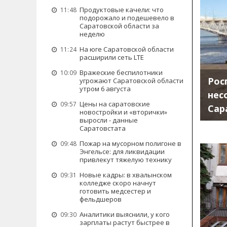
Продуктовые качели: что
11:48
подорожало и подешевело в
Саратовской области за
неделю
На юге Саратовской области
11:24
расширили сеть LTE
Вражеские беспилотники
10:09
Рос
угрожают Саратовской области
утром 6 августа
нес
Цены на саратовские
09:57
Сар
новостройки и «вторички»
выросли - данные
Саратовстата
Пожар на мусорном полигоне в
09:48
Энгельсе: для ликвидации
привлекут тяжелую технику
Новые кадры: в хвалынском
09:31
колледже скоро начнут
готовить медсестер и
фельдшеров
Аналитики выяснили, у кого
09:30
зарплаты растут быстрее в