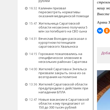
рублей
стремле
Калинин призвал
нашу мо
16:32
пересмотреть нормативы
Вместе
оказания медицинской помощи
Арина З
Жительница Саратовской
15:47
области незаконно получила 5
млн за погибшего на СВО сына
Вячеслав Володин рассказал о
14:31
курортном потенциале
саратовского Хвалынска
Доба
Горожане пожаловались на
14:15
специфическое зловоние в
нескольких районах Саратова
Жителей Саратова и Энгельса
14:00
призвали закрыть окна из-за
возгорания на полигоне
Жителей Саратовской области
13:36
предупредили о действиях при
нападении БПЛА
Новые вакансии в Саратовской
12:47
области: кому предлагают от
150 до 300 тысяч рублей