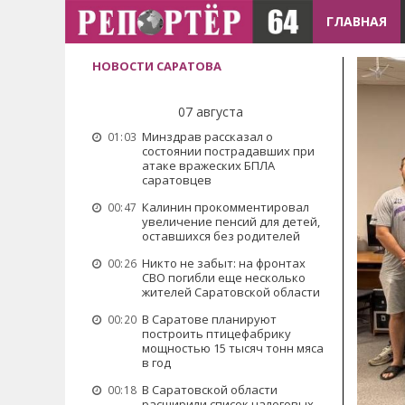
ГЛАВНАЯ
НОВОСТИ САРАТОВА
07 августа
Минздрав рассказал о
01:03
состоянии пострадавших при
атаке вражеских БПЛА
саратовцев
Калинин прокомментировал
00:47
увеличение пенсий для детей,
оставшихся без родителей
Никто не забыт: на фронтах
00:26
СВО погибли еще несколько
жителей Саратовской области
В Саратове планируют
00:20
построить птицефабрику
мощностью 15 тысяч тонн мяса
в год
В Саратовской области
00:18
расширили список налоговых