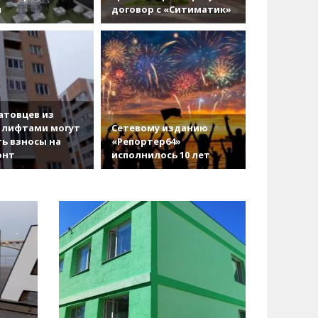
и
договор с «Ситиматик»
атовцев из
 лифтами могут
Сетевому изданию
ь взносы на
«Репортер64»
онт
исполнилось 10 лет