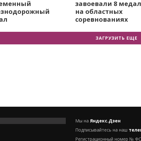
ременный
завоевали 8 меда
езнодорожный
на областных
ал
соревнованиях
ЗАГРУЗИТЬ ЕЩЕ
Мы на
Яндекс.Дзен
Подписывайтесь на наш
теле
Регистрационный номер № ФС