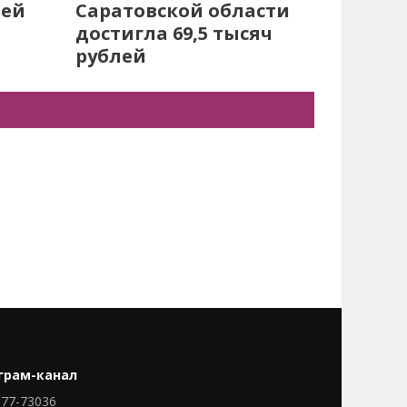
лей
Саратовской области
достигла 69,5 тысяч
рублей
грам-канал
77-73036