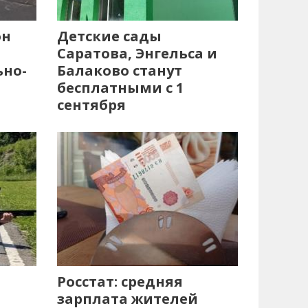
он
Детские сады
Саратова, Энгельса и
ьно-
Балаково станут
бесплатными с 1
сентября
Росстат: средняя
зарплата жителей