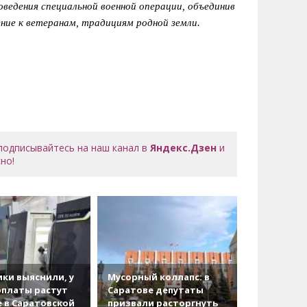
ведения специальной военной операции, объединив
ие к ветеранам, традициям родной земли.
 подписывайтесь на наш канал в
Яндекс.Дзен
и
но!
ки выяснили, у
Мусорный коллапс: в
рплаты растут
Саратове депутаты
 в Саратовской
призвали расторгнуть