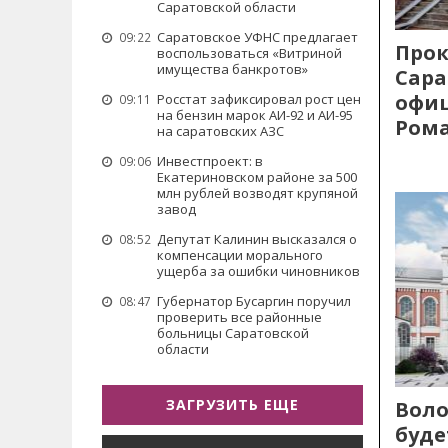
Саратовской области
Саратовское УФНС предлагает
09:22
Прок
воспользоваться «Витриной
имущества банкротов»
Сара
офиц
Росстат зафиксировал рост цен
09:11
на бензин марок АИ-92 и АИ-95
Рома
на саратовских АЗС
Инвестпроект: в
09:06
Екатериновском районе за 500
млн рублей возводят крупяной
завод
Депутат Калинин высказался о
08:52
компенсации морального
ущерба за ошибки чиновников
Губернатор Бусаргин поручил
08:47
проверить все районные
больницы Саратовской
области
ЗАГРУЗИТЬ ЕЩЕ
Воло
буде