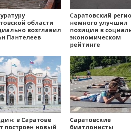
уратуру
Саратовский реги
товской области
немного улучшил
иально возглавил
позиции в социал
н Пантелеев
экономическом
рейтинге
дин: в Саратове
Саратовские
т построен новый
биатлонисты