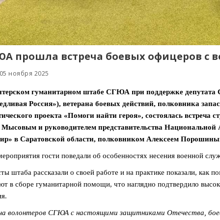
ЮА прошла встреча боевых офицеров с 
 05 ноября 2025
нтерском гуманитарном штабе СГЮА при поддержке депутата 
дливая Россия»), ветерана боевых действий, полковника запа
ического проекта «Помоги найти героя», состоялась встреча с
 Мысовым и руководителем представительства Национальной 
ир» в Саратовской области, полковником Алексеем Порошины
мероприятия гости поведали об особенностях несения военной служ
ты штаба рассказали о своей работе и на практике показали, как п
ют в сборе гуманитарной помощи, что наглядно подтвердило высок
я.
ча волонтеров СГЮА с настоящими защитниками Отечества, боев