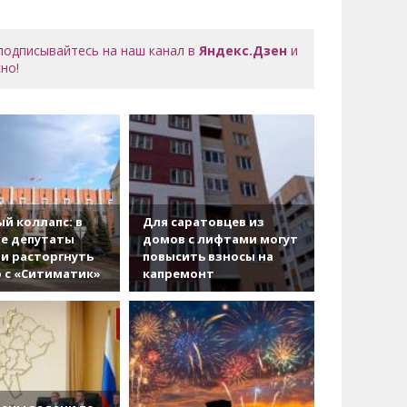
 подписывайтесь на наш канал в
Яндекс.Дзен
и
но!
й коллапс: в
Для саратовцев из
е депутаты
домов с лифтами могут
и расторгнуть
повысить взносы на
 с «Ситиматик»
капремонт