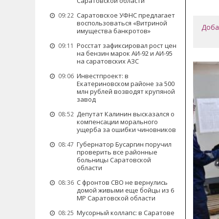
Саратовской области
Саратовское УФНС предлагает
09:22
воспользоваться «Витриной
Доба
имущества банкротов»
Росстат зафиксировал рост цен
09:11
на бензин марок АИ-92 и АИ-95
на саратовских АЗС
Инвестпроект: в
09:06
Екатериновском районе за 500
млн рублей возводят крупяной
завод
Депутат Калинин высказался о
08:52
компенсации морального
ущерба за ошибки чиновников
Губернатор Бусаргин поручил
08:47
проверить все районные
больницы Саратовской
области
С фронтов СВО не вернулись
08:36
домой живыми еще бойцы из 6
МР Саратовской области
Мусорный коллапс: в Саратове
08:25