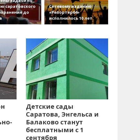
ены задачи по
ю саратовского
Сетевому изданию
охранения до
«Репортер64»
а
исполнилось 10 лет
он
Детские сады
Саратова, Энгельса и
ьно-
Балаково станут
бесплатными с 1
сентября