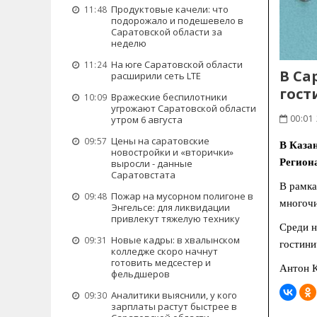
Продуктовые качели: что
11:48
подорожало и подешевело в
Саратовской области за
неделю
На юге Саратовской области
11:24
В Са
расширили сеть LTE
гост
Вражеские беспилотники
10:09
угрожают Саратовской области
00:01 
утром 6 августа
Цены на саратовские
09:57
В Каза
новостройки и «вторички»
Регион
выросли - данные
Саратовстата
В рамка
Пожар на мусорном полигоне в
09:48
многочи
Энгельсе: для ликвидации
привлекут тяжелую технику
Среди н
Новые кадры: в хвалынском
09:31
гостини
колледже скоро начнут
готовить медсестер и
Антон К
фельдшеров
Аналитики выяснили, у кого
09:30
зарплаты растут быстрее в