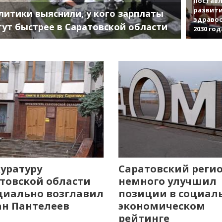
Поставл
развити
литики выяснили, у кого зарплаты
здраво
тут быстрее в Саратовской области
2030 год
уратуру
Саратовский реги
товской области
немного улучшил
иально возглавил
позиции в социал
н Пантелеев
экономическом
рейтинге