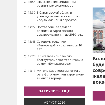
ВТБ выплатил дивиденды
15:54
розничным акционерам
В Саратовской области
15:30
утвердили квоты на отстрел
косуль, оленей и барсуков
Поставлены задачи по
14:22
развитию саратовского
здравоохранения до 2030 года
Сетевому изданию
13:41
«Репортер64» исполнилось 10
лет
В Энгельсе комплексно
12:20
Воло
благоустраивают территорию
буде
вокруг «Бульвара роз»
сов
Житель Саратова выложил в
12:17
сеть фото «полчищ тараканов»
жел
в центре города
вокз
ЗАГРУЗИТЬ ЕЩЕ
АВГУСТ 2026