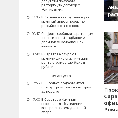
депутаты призвали
расторгнуть договор с
Ана
«Ситиматик»
рас
В Энгельсе завод реализует
07:35
крупный инвестпроект для
российского автопрома
Соцфонд сообщил саратовцам
00:47
о пенсионной надбавке и
двойной фиксированной
выплате
В Саратове откроют
00:40
крупнейший логистический
центр стоимостью 6 млрд
рублей
05 августа
В Энгельсе подвели итоги
17:55
благоустройства территорий
Прок
за неделю
Сара
В Саратове Калинин
17:00
офиц
высказался об усилении
контроля в коммунальной
Рома
сфере