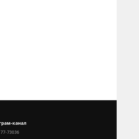
грам-канал
77-73036