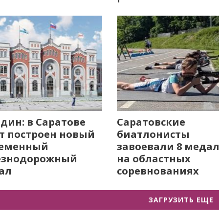
дин: в Саратове
Саратовские
т построен новый
биатлонисты
ременный
завоевали 8 меда
езнодорожный
на областных
ал
соревнованиях
ЗАГРУЗИТЬ ЕЩЕ