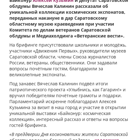
Байконур
Алексей Кузьмин
и депутат Саратовской
облдумы Вячеслав Калинин рассказали об
уникальной коллекции космических экспонатов,
переданных накануне в дар Саратовскому
областному музею краеведения при участии
Комитета по делам ветеранов Саратовской
облдумы и Медиахолдинга «Ветеранские вести».
На брифинге присутствовали школьники и молодёжь,
участники «Движения Первых», руководители музеев
Саратовской области, члены Союза журналистов
России, ветераны, общественники. Они задавали
вопросы почётным гостям, благодарили за
великолепные экспонаты.
Под занавес Вячеслав Калинин подвёл итоги
патриотического проекта «Улыбнись, как Гагарин!» и
вручил победителям почётные грамоты и подарки.
Парламентарий искренне поблагодарил Алексея
Кузьмина за визит в наш город и участие в открытии
уникальной выставки «Байконур: космическая
коллекция», интересный рассказ и ответы на вопросы
гостей брифинга.
«В преддверии Дня космонавтики жители Саратовской