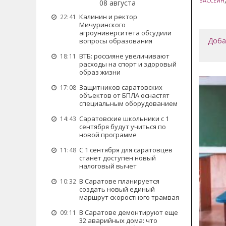
БАССЕЙН
08 августа
Калинин и ректор
22:41
Мичуринского
агроуниверситета обсудили
Доба
вопросы образования
ВТБ: россияне увеличивают
18:11
расходы на спорт и здоровый
образ жизни
Защитников саратовских
17:08
объектов от БПЛА оснастят
специальным оборудованием
Саратовские школьники с 1
14:43
сентября будут учиться по
новой программе
С 1 сентября для саратовцев
11:48
станет доступен новый
налоговый вычет
В Саратове планируется
10:32
создать новый единый
маршрут скоростного трамвая
В Саратове демонтируют еще
09:11
32 аварийных дома: что