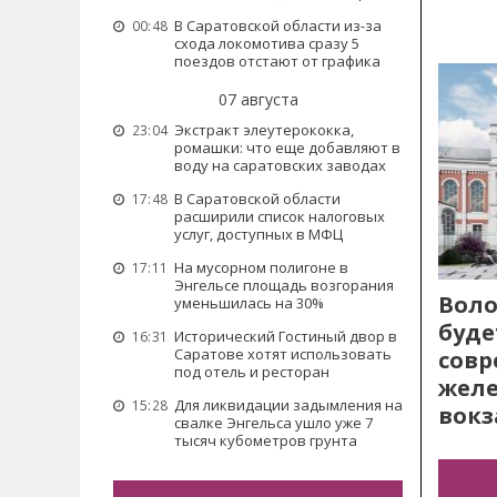
В Саратовской области из-за
00:48
схода локомотива сразу 5
поездов отстают от графика
07 августа
Экстракт элеутерококка,
23:04
ромашки: что еще добавляют в
воду на саратовских заводах
В Саратовской области
17:48
расширили список налоговых
услуг, доступных в МФЦ
На мусорном полигоне в
17:11
Энгельсе площадь возгорания
Воло
уменьшилась на 30%
буде
Исторический Гостиный двор в
16:31
Саратове хотят использовать
сов
под отель и ресторан
жел
Для ликвидации задымления на
15:28
вокз
свалке Энгельса ушло уже 7
тысяч кубометров грунта