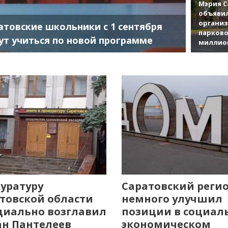
Мэрия С
объявил
органи
атовские школьники с 1 сентября
парково
ут учиться по новой программе
миллио
уратуру
Саратовский реги
товской области
немного улучшил
иально возглавил
позиции в социал
н Пантелеев
экономическом