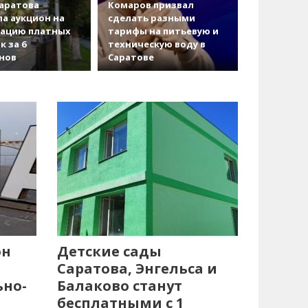
аратова
Комаров призвал
а аукцион на
сделать разными
зацию платных
тарифы на питьевую и
к за 6
техническую воду в
нов
Саратове
он
Детские сады
Саратова, Энгельса и
ьно-
Балаково станут
бесплатными с 1