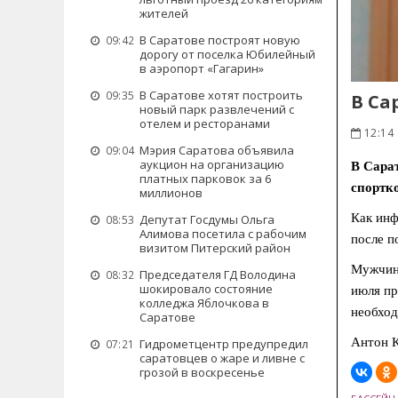
жителей
В Саратове построят новую
09:42
дорогу от поселка Юбилейный
в аэропорт «Гагарин»
В Саратове хотят построить
09:35
В Са
новый парк развлечений с
отелем и ресторанами
12:14 
Мэрия Саратова объявила
09:04
аукцион на организацию
В Сарат
платных парковок за 6
спортк
миллионов
Как инф
Депутат Госдумы Ольга
08:53
Алимова посетила с рабочим
после п
визитом Питерский район
Мужчине
Председателя ГД Володина
08:32
шокировало состояние
июля пр
колледжа Яблочкова в
необход
Саратове
Антон К
Гидрометцентр предупредил
07:21
саратовцев о жаре и ливне с
грозой в воскресенье