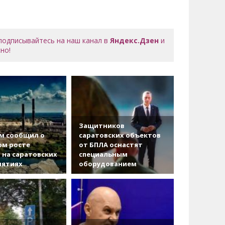
 подписывайтесь на наш канал в
Яндекс.Дзен
и
но!
Защитников
м сообщил о
саратовских объектов
ом росте
от БПЛА оснастят
 на саратовских
специальным
иятиях
оборудованием