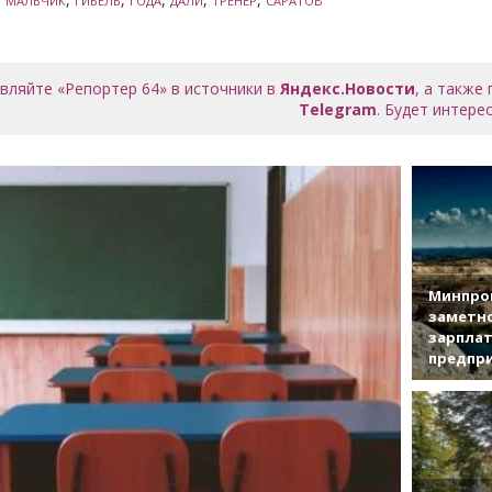
МАЛЬЧИК
ГИБЕЛЬ
ГОДА
ДАЛИ
ТРЕНЕР
САРАТОВ
вляйте «Репортер 64» в источники в
Яндекс.Новости
, а также
Telegram
. Будет интерес
Минпро
заметн
зарплат
предпр