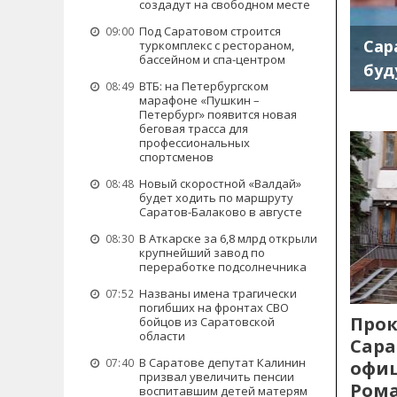
создадут на свободном месте
Под Саратовом строится
09:00
Сар
туркомплекс с рестораном,
бассейном и спа-центром
буд
ВТБ: на Петербургском
08:49
марафоне «Пушкин –
Петербург» появится новая
беговая трасса для
профессиональных
спортсменов
Новый скоростной «Валдай»
08:48
будет ходить по маршруту
Саратов-Балаково в августе
В Аткарске за 6,8 млрд открыли
08:30
крупнейший завод по
переработке подсолнечника
Названы имена трагически
07:52
погибших на фронтах СВО
Прок
бойцов из Саратовской
области
Сара
В Саратове депутат Калинин
07:40
офиц
призвал увеличить пенсии
Рома
воспитавшим детей матерям