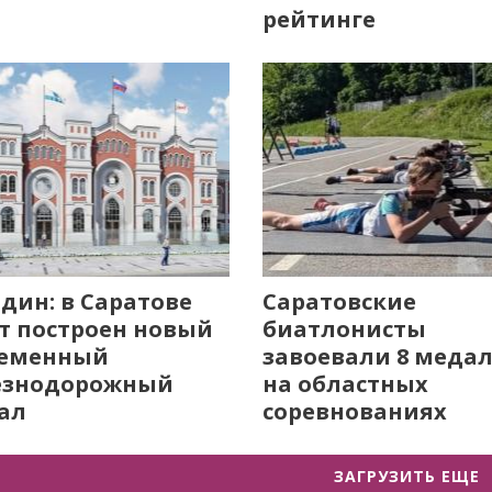
рейтинге
дин: в Саратове
Саратовские
т построен новый
биатлонисты
ременный
завоевали 8 меда
езнодорожный
на областных
ал
соревнованиях
ЗАГРУЗИТЬ ЕЩЕ