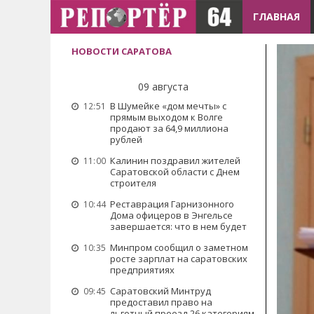
ГЛАВНАЯ
НОВОСТИ САРАТОВА
09 августа
В Шумейке «дом мечты» с
12:51
прямым выходом к Волге
продают за 64,9 миллиона
рублей
Калинин поздравил жителей
11:00
Саратовской области с Днем
строителя
Реставрация Гарнизонного
10:44
Дома офицеров в Энгельсе
завершается: что в нем будет
Минпром сообщил о заметном
10:35
росте зарплат на саратовских
предприятиях
Саратовский Минтруд
09:45
предоставил право на
льготный проезд 26 категориям