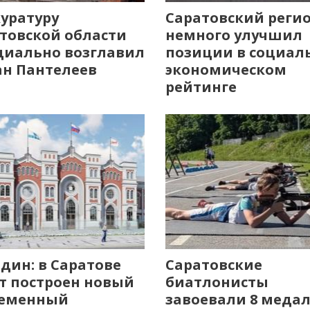
уратуру
Саратовский реги
товской области
немного улучшил
иально возглавил
позиции в социал
н Пантелеев
экономическом
рейтинге
дин: в Саратове
Саратовские
т построен новый
биатлонисты
ременный
завоевали 8 меда