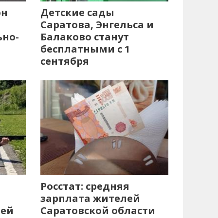
он
Детские сады
Саратова, Энгельса и
ьно-
Балаково станут
бесплатными с 1
сентября
Росстат: средняя
зарплата жителей
лей
Саратовской области