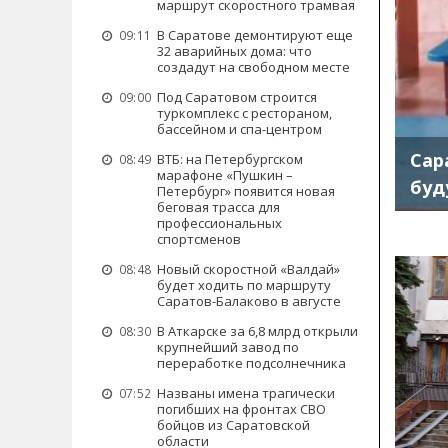
маршрут скоростного трамвая
В Саратове демонтируют еще
09:11
32 аварийных дома: что
создадут на свободном месте
Под Саратовом строится
09:00
туркомплекс с рестораном,
бассейном и спа-центром
Сар
ВТБ: на Петербургском
08:49
марафоне «Пушкин –
буд
Петербург» появится новая
беговая трасса для
профессиональных
спортсменов
Новый скоростной «Валдай»
08:48
будет ходить по маршруту
Саратов-Балаково в августе
В Аткарске за 6,8 млрд открыли
08:30
крупнейший завод по
переработке подсолнечника
Названы имена трагически
07:52
погибших на фронтах СВО
бойцов из Саратовской
области