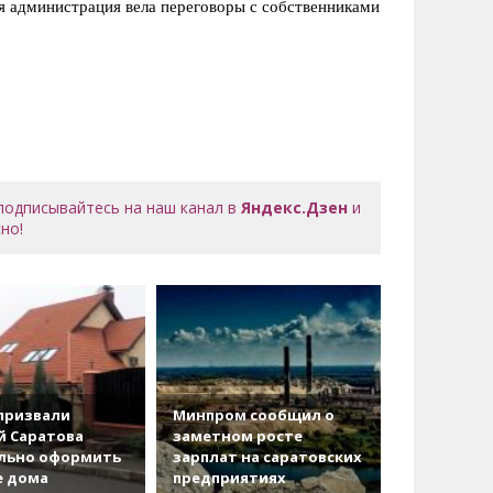
ая администрация вела переговоры с собственниками
 подписывайтесь на наш канал в
Яндекс.Дзен
и
но!
призвали
Минпром сообщил о
й Саратова
заметном росте
льно оформить
зарплат на саратовских
е дома
предприятиях