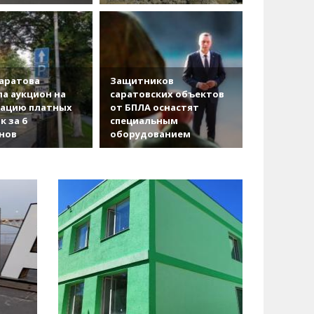
аратова
Защитников
а аукцион на
саратовских объектов
зацию платных
от БПЛА оснастят
к за 6
специальным
нов
оборудованием