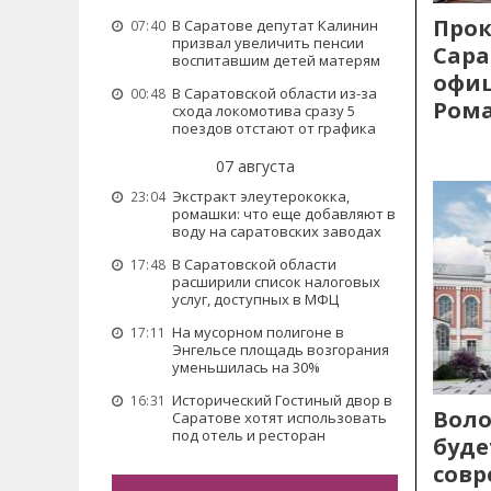
Прок
В Саратове депутат Калинин
07:40
призвал увеличить пенсии
Сара
воспитавшим детей матерям
офиц
В Саратовской области из-за
00:48
Рома
схода локомотива сразу 5
поездов отстают от графика
07 августа
Экстракт элеутерококка,
23:04
ромашки: что еще добавляют в
воду на саратовских заводах
В Саратовской области
17:48
расширили список налоговых
услуг, доступных в МФЦ
На мусорном полигоне в
17:11
Энгельсе площадь возгорания
уменьшилась на 30%
Исторический Гостиный двор в
16:31
Воло
Саратове хотят использовать
под отель и ресторан
буде
сов