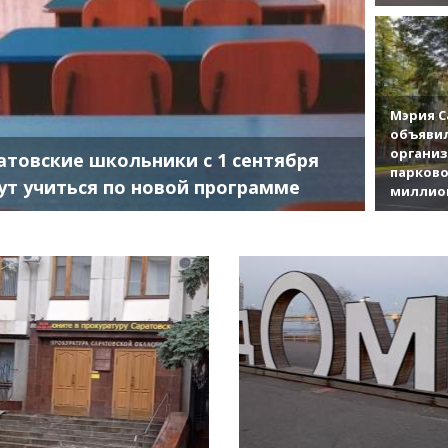
Мэрия С
объявил
органи
атовские школьники с 1 сентября
парково
ут учиться по новой программе
миллио