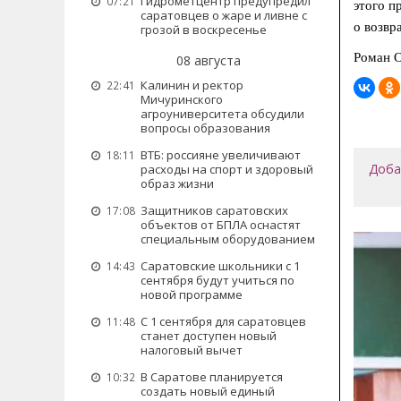
Гидрометцентр предупредил
07:21
этого п
саратовцев о жаре и ливне с
о возвр
грозой в воскресенье
Роман 
08 августа
Калинин и ректор
22:41
Мичуринского
агроуниверситета обсудили
вопросы образования
ВТБ: россияне увеличивают
18:11
Доба
расходы на спорт и здоровый
образ жизни
Защитников саратовских
17:08
объектов от БПЛА оснастят
специальным оборудованием
Саратовские школьники с 1
14:43
сентября будут учиться по
новой программе
С 1 сентября для саратовцев
11:48
станет доступен новый
налоговый вычет
В Саратове планируется
10:32
создать новый единый