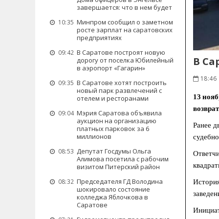
завершается: что в нем будет
Минпром сообщил о заметном
10:35
росте зарплат на саратовских
предприятиях
В Саратове построят новую
09:42
В Са
дорогу от поселка Юбилейный
в аэропорт «Гагарин»
18:46
В Саратове хотят построить
09:35
новый парк развлечений с
13 ноя
отелем и ресторанами
возврат
Мэрия Саратова объявила
09:04
аукцион на организацию
Ранее д
платных парковок за 6
миллионов
судебно
Депутат Госдумы Ольга
08:53
Ответчи
Алимова посетила с рабочим
квадрат
визитом Питерский район
Председателя ГД Володина
08:32
История
шокировало состояние
заведен
колледжа Яблочкова в
Саратове
Инициат