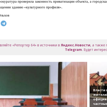
рокуратура проверила законность приватизации объекта, а городск
ащении зданию «культурного профиля».
Ольхов
вляйте «Репортер 64» в источники в
Яндекс.Новости
, а также
Telegram
. Будет интерес
Власти 
жителе
официа
частны