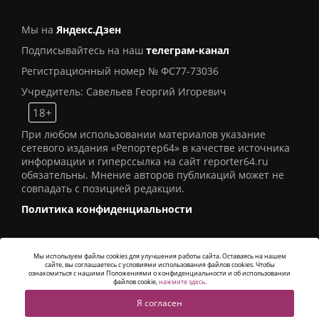
Мы на
Яндекс.Дзен
Подписывайтесь на наш
телеграм-канал
Регистрационный номер № ФС77-73036
Учредитель: Савельев Георгий Игоревич
18+
При любом использовании материалов указание
сетевого издания «Репортер64» в качестве источника
информации и гиперссылка на сайт reporter64.ru
обязательны. Мнение авторов публикаций может не
совпадать с позицией редакции.
Политика конфиденциальности
Мы используем файлы cookies для улучшения работы сайта. Оставаясь на нашем
сайте, вы соглашаетесь с условиями использования файлов cookies. Чтобы
© 2016
СИ «Репортер64»
. Все права защищены -
ознакомиться с нашими Положениями о конфиденциальности и об использовании
Разработка
Alatis Studio
файлов cookie,
нажмите здесь
.
Я согласен