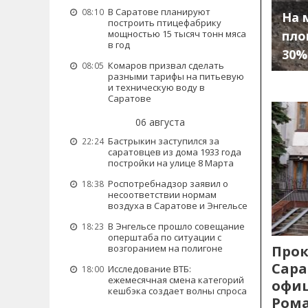
В Саратове планируют
08:10
На 
построить птицефабрику
мощностью 15 тысяч тонн мяса
пло
в год
30%
Комаров призвал сделать
08:05
разными тарифы на питьевую
и техническую воду в
Саратове
06 августа
Бастрыкин заступился за
22:24
саратовцев из дома 1933 года
постройки на улице 8 Марта
Роспотребнадзор заявил о
18:38
несоответствии нормам
воздуха в Саратове и Энгельсе
В Энгельсе прошло совещание
18:23
оперштаба по ситуации с
возгоранием на полигоне
Прок
Сара
Исследование ВТБ:
18:00
ежемесячная смена категорий
офиц
кешбэка создает волны спроса
Рома