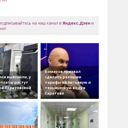
РГИН
 подписывайтесь на наш канал в
Яндекс.Дзен
и
но!
Комаров призвал
ки выяснили, у
сделать разными
рплаты растут
тарифы на питьевую и
 в Саратовской
техническую воду в
и
Саратове