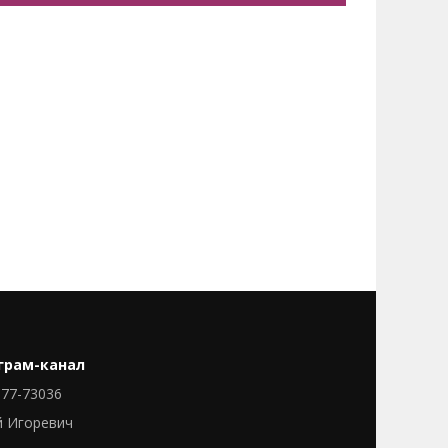
грам-канал
77-73036
й Игоревич