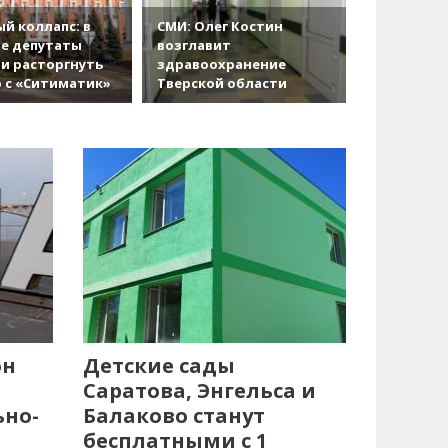
й коллапс: в
СМИ: Олег Костин
е депутаты
возглавит
и расторгнуть
здравоохранение
 с «Ситиматик»
Тверской области
он
Детские сады
Саратова, Энгельса и
ьно-
Балаково станут
бесплатными с 1