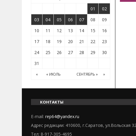
01
02
03
04
05
06
07
08
09
10
11
12
13
14
15
16
17
18
19
20
21
22
23
24
25
26
27
28
29
30
31
«
« ИЮЛЬ
СЕНТЯБРЬ »
»
КОНТАКТЫ
E-mail:
rep64@yandex.ru
Адрес редакции: 410600, г.Саратов, ул.Вольская 3
Тел:
8-917-305-4695