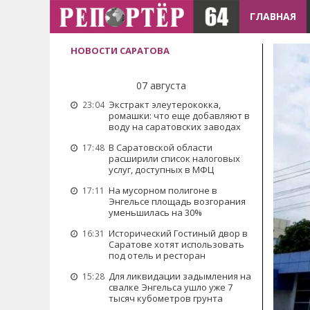
ГЛАВНАЯ
НОВОСТИ САРАТОВА
07 августа
Экстракт элеутерококка,
23:04
ромашки: что еще добавляют в
воду на саратовских заводах
В Саратовской области
17:48
расширили список налоговых
услуг, доступных в МФЦ
На мусорном полигоне в
17:11
Энгельсе площадь возгорания
уменьшилась на 30%
Исторический Гостиный двор в
16:31
Саратове хотят использовать
под отель и ресторан
Для ликвидации задымления на
15:28
свалке Энгельса ушло уже 7
тысяч кубометров грунта