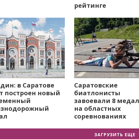
рейтинге
дин: в Саратове
Саратовские
т построен новый
биатлонисты
ременный
завоевали 8 меда
езнодорожный
на областных
ал
соревнованиях
ЗАГРУЗИТЬ ЕЩЕ