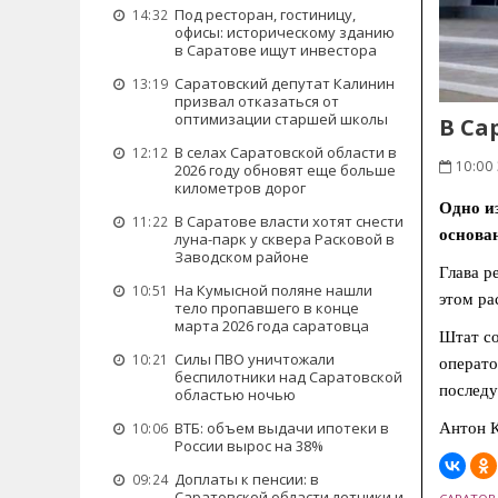
Под ресторан, гостиницу,
14:32
офисы: историческому зданию
в Саратове ищут инвестора
Саратовский депутат Калинин
13:19
призвал отказаться от
оптимизации старшей школы
В Са
В селах Саратовской области в
12:12
10:00
2026 году обновят еще больше
километров дорог
Одно из
В Саратове власти хотят снести
11:22
основа
луна-парк у сквера Расковой в
Заводском районе
Глава р
На Кумысной поляне нашли
10:51
этом ра
тело пропавшего в конце
марта 2026 года саратовца
Штат со
Силы ПВО уничтожали
10:21
операто
беспилотники над Саратовской
последу
областью ночью
ВТБ: объем выдачи ипотеки в
10:06
Антон К
России вырос на 38%
Доплаты к пенсии: в
09:24
Саратовской области летчики и