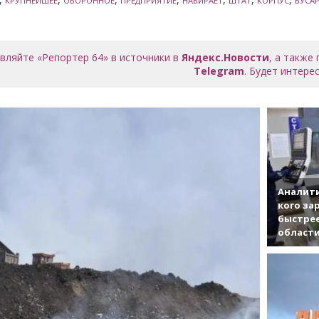
КРУПНЕЙШЕЕ
ОБОРОННОЕ
ПРЕДПРИЯТИЕ
НАБИРАЕТ
ШТАТ
КОРПУС
БУСА
вляйте «Репортер 64» в источники в
Яндекс.Новости
, а также
Telegram
. Будет интерес
Аналити
кого за
быстрее
област