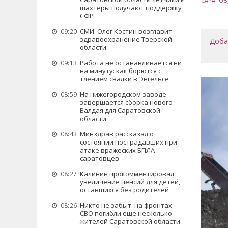
САРАТОВ
шахтеры получают поддержку
СФР
СМИ: Олег Костин возглавит
09:20
здравоохранение Тверской
Доба
области
Работа не останавливается ни
09:13
на минуту: как борются с
тлением свалки в Энгельсе
На нижегородском заводе
08:59
завершается сборка нового
Валдая для Саратовской
области
Минздрав рассказал о
08:43
состоянии пострадавших при
атаке вражеских БПЛА
саратовцев
Калинин прокомментировал
08:27
увеличение пенсий для детей,
оставшихся без родителей
Никто не забыт: на фронтах
08:26
СВО погибли еще несколько
жителей Саратовской области