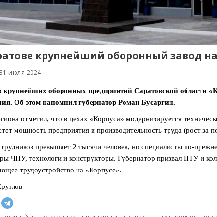
ратове крупнейший оборонный завод н
 31 июля 2024
 крупнейших оборонных предприятий Саратовской области «Кор
ния. Об этом напомнил губернатор Роман Бусаргин.
егиона отметил, что в цехах «Корпуса» модернизируется техничес
стет мощность предприятия и производительность труда (рост за по
трудников превышает 2 тысячи человек, но специалисты по-прежне
ры ЧПУ, технологи и конструкторы. Губернатор призвал ПТУ и кол
ющее трудоустройство на «Корпусе».
руглов
,
,
,
,
,
,
,