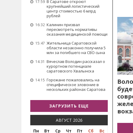
В Саратове откроют
17:59
крупнейший логистический
центр стоимостью 6 млрд
рублей
Калинин призвал
16:32
пересмотреть нормативы
оказания медицинской помощи
Жительница Саратовской
15:47
области незаконно получила 5
млн за погибшего на СВО сына
Вячеслав Володин рассказал о
14:31
курортном потенциале
саратовского Хвалынска
Горожане пожаловались на
14:15
Воло
специфическое зловоние в
буде
нескольких районах Саратова
сов
жел
ЗАГРУЗИТЬ ЕЩЕ
вокз
АВГУСТ 2026
Пн
Вт
Ср
Чт
Пт
Сб
Вс