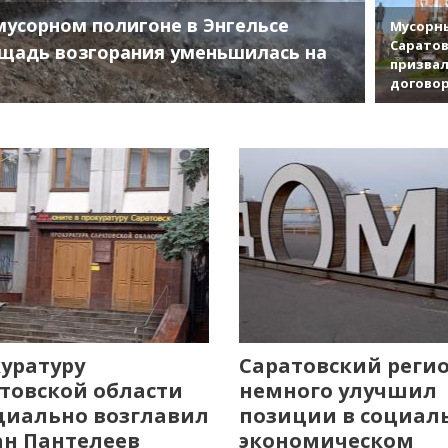
мусорном полигоне в Энгельсе
Мусорны
Саратов
щадь возгорания уменьшилась на
призвал
договор
уратуру
Саратовский реги
товской области
немного улучшил
иально возглавил
позиции в социал
н Пантелеев
экономическом