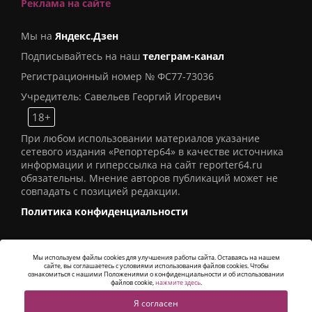
Реклама на сайте
Мы на
Яндекс.Дзен
Подписывайтесь на наш
телеграм-канал
Регистрационный номер № ФС77-73036
Учредитель: Савельев Георгий Игоревич
18+
При любом использовании материалов указание
сетевого издания «Репортер64» в качестве источника
информации и гиперссылка на сайт reporter64.ru
обязательны. Мнение авторов публикаций может не
совпадать с позицией редакции.
Политика конфиденциальности
Мы используем файлы cookies для улучшения работы сайта. Оставаясь на нашем
сайте, вы соглашаетесь с условиями использования файлов cookies. Чтобы
© 2016
СИ «Репортер64»
. Все права защищены -
ознакомиться с нашими Положениями о конфиденциальности и об использовании
Разработка
Alatis Studio
файлов cookie,
нажмите здесь
.
Я согласен