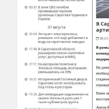
В зоне СВО погибли
00:35
проявившие героизм
уроженцы Саратова Чудинов и
Наумов
В Са
07 августа
арт
Экстракт элеутерококка,
23:04
ромашки: что еще добавляют в
08:24
воду на саратовских заводах
В рамк
В Саратовской области
17:48
расширили список налоговых
команд
услуг, доступных в МФЦ
модерн
На мусорном полигоне в
17:11
На данн
Энгельсе площадь возгорания
уменьшилась на 30%
необход
Исторический Гостиный двор в
стадион
16:31
Саратове хотят использовать
огражде
под отель и ресторан
Ранее з
Для ликвидации задымления на
15:28
свалке Энгельса ушло уже 7
восстан
тысяч кубометров грунта
Антон К