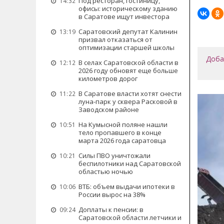
Под ресторан, гостиницу,
14:32
офисы: историческому зданию
в Саратове ищут инвестора
Саратовский депутат Калинин
13:19
призвал отказаться от
оптимизации старшей школы
Доба
В селах Саратовской области в
12:12
2026 году обновят еще больше
километров дорог
В Саратове власти хотят снести
11:22
луна-парк у сквера Расковой в
Заводском районе
На Кумысной поляне нашли
10:51
тело пропавшего в конце
марта 2026 года саратовца
Силы ПВО уничтожали
10:21
беспилотники над Саратовской
областью ночью
ВТБ: объем выдачи ипотеки в
10:06
России вырос на 38%
Доплаты к пенсии: в
09:24
Саратовской области летчики и