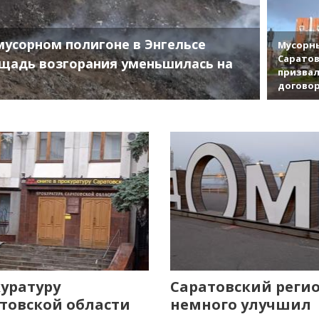
мусорном полигоне в Энгельсе
Мусорны
Саратов
щадь возгорания уменьшилась на
призвал
договор
уратуру
Саратовский реги
товской области
немного улучшил