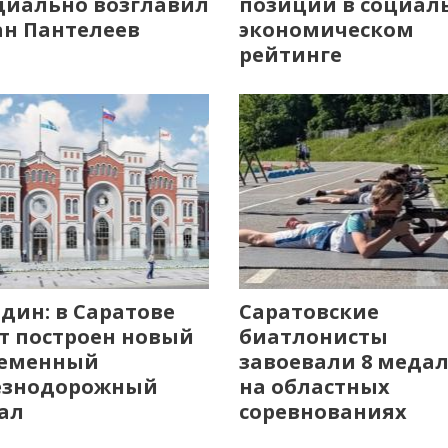
иально возглавил
позиции в социал
н Пантелеев
экономическом
рейтинге
дин: в Саратове
Саратовские
т построен новый
биатлонисты
ременный
завоевали 8 меда
езнодорожный
на областных
ал
соревнованиях