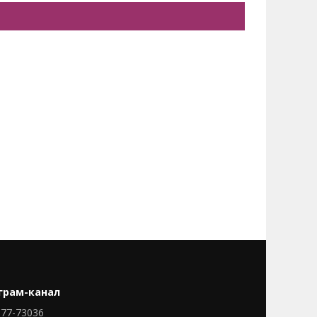
грам-канал
77-73036