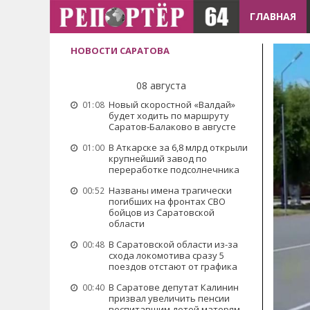
ГЛАВНАЯ
НОВОСТИ САРАТОВА
08 августа
Новый скоростной «Валдай»
01:08
будет ходить по маршруту
Саратов-Балаково в августе
В Аткарске за 6,8 млрд открыли
01:00
крупнейший завод по
переработке подсолнечника
Названы имена трагически
00:52
погибших на фронтах СВО
бойцов из Саратовской
области
В Саратовской области из-за
00:48
схода локомотива сразу 5
поездов отстают от графика
В Саратове депутат Калинин
00:40
призвал увеличить пенсии
воспитавшим детей матерям