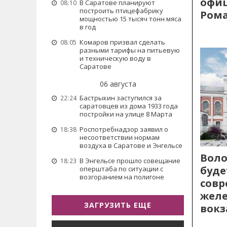
офиц
В Саратове планируют
08:10
построить птицефабрику
Рома
мощностью 15 тысяч тонн мяса
в год
Комаров призвал сделать
08:05
разными тарифы на питьевую
и техническую воду в
Саратове
06 августа
Бастрыкин заступился за
22:24
саратовцев из дома 1933 года
постройки на улице 8 Марта
Роспотребнадзор заявил о
18:38
несоответствии нормам
воздуха в Саратове и Энгельсе
Воло
В Энгельсе прошло совещание
18:23
буде
оперштаба по ситуации с
возгоранием на полигоне
сов
жел
ЗАГРУЗИТЬ ЕЩЕ
вокз