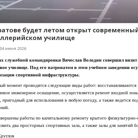
ратове будет летом открыт современны
иллерийском училище
 04 июня 2026
ах служебной командировки Вячеслав Володин совершил визит
ное училище. Под его патронатом в этом учебном заведении ос
изации спортивной инфраструктуры.
ый момент проводятся следующие виды работ: восстанавливаются 
имое инженерное оснащение, осуществляется ремонт входной зоны
, пригодный для использования в любую погоду, а также ведется по
ний.
авершены работы по капитальному ремонту крытого физкультурно-о
овить два просторных спортивных зала, а также залы для занятий б
руглов