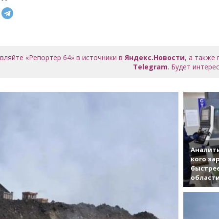
вляйте «Репортер 64» в источники в
Яндекс.Новости
, а также
Telegram
. Будет интерес
Аналити
кого за
быстрее
област