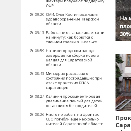
шахтеры получают поддержку
СФР
СМИ: Олег Костин возглавит
09:20
На 
здравоохранение Тверской
области
пло
Работа не останавливается ни
09:13
30%
на минуту: как борются с
тлением свалки в Энгельсе
На нижегородском заводе
08:59
завершается сборка нового
Валдая для Саратовской
области
Минздрав рассказал о
08:43
состоянии пострадавших при
атаке вражеских БПЛА
саратовцев
Калинин прокомментировал
08:27
увеличение пенсий для детей,
оставшихся без родителей
Никто не забыт: на фронтах
08:26
Прок
СВО погибли еще несколько
Сара
жителей Саратовской области