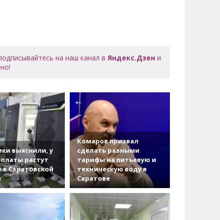
 подписывайтесь на наш канал в
Яндекс.Дзен
и
но!
Комаров призвал
ки выяснили, у
сделать разными
рплаты растут
тарифы на питьевую и
 в Саратовской
техническую воду в
и
Саратове