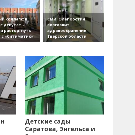
й коллапс: в
СМИ: Олег Костин
е депутаты
возглавит
и расторгнуть
здравоохранение
 с «Ситиматик»
Тверской области
он
Детские сады
Саратова, Энгельса и