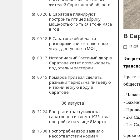
жителей Саратовской области
В Саратове планируют
00:20
построить птицефабрику
мощностью 15 тысяч тонн мяса
в год
В Са
В Саратовской области
00:18
расширили список налоговых
13:05
услуг, доступных в МФЦ
Исторический Гостиный двор в
00:17
Энерге
Саратове хотят использовать
транспо
под отель и ресторан
Пресс-с
Комаров призвал сделать
00:15
разными тарифы на питьевую
обществ
и техническую воду в
Саратове
- Чапаев
- Бахме
06 августа
- Прови
Бастрыкин заступился за
22:24
саратовцев из дома 1933 года
- 2-я С
постройки на улице 8 Марта
- 2-я С
Роспотребнадзор заявил о
18:38
Сроки о
несоответствии нормам