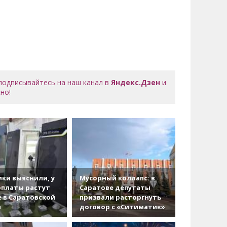
 подписывайтесь на наш канал в
Яндекс.Дзен
и
но!
ки выяснили, у
Мусорный коллапс: в
рплаты растут
Саратове депутаты
 в Саратовской
призвали расторгнуть
и
договор с «Ситиматик»