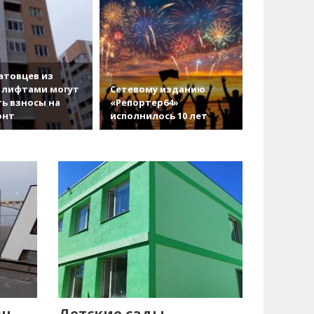
атовцев из
 лифтами могут
Сетевому изданию
ь взносы на
«Репортер64»
онт
исполнилось 10 лет
он
Детские сады