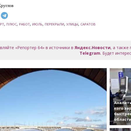
руглов
,
,
,
,
,
,
РТ
ПЛЮС
РАБОТ
ИЮЛЬ
ПЕРЕКРЫЛИ
УЛИЦЫ
САРАТОВ
вляйте «Репортер 64» в источники в
Яндекс.Новости
, а также
Telegram
. Будет интерес
Аналити
кого за
быстрее
област