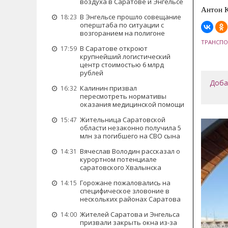
воздуха в Саратове и Энгельсе
Антон К
В Энгельсе прошло совещание
18:23
оперштаба по ситуации с
возгоранием на полигоне
ТРАНСПО
В Саратове откроют
17:59
крупнейший логистический
центр стоимостью 6 млрд
рублей
Доба
Калинин призвал
16:32
пересмотреть нормативы
оказания медицинской помощи
Жительница Саратовской
15:47
области незаконно получила 5
млн за погибшего на СВО сына
Вячеслав Володин рассказал о
14:31
курортном потенциале
саратовского Хвалынска
Горожане пожаловались на
14:15
специфическое зловоние в
нескольких районах Саратова
Жителей Саратова и Энгельса
14:00
призвали закрыть окна из-за