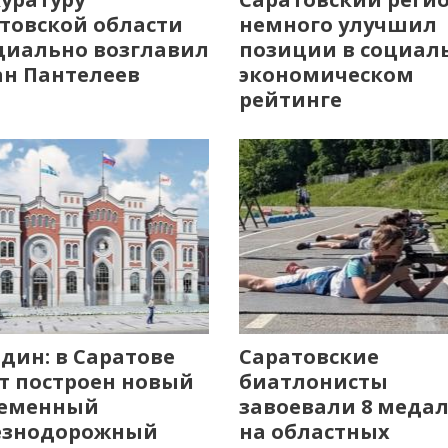
товской области
немного улучшил
иально возглавил
позиции в социал
н Пантелеев
экономическом
рейтинге
дин: в Саратове
Саратовские
т построен новый
биатлонисты
ременный
завоевали 8 меда
езнодорожный
на областных