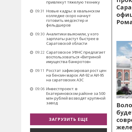
привлекут тяжелую технику
Сара
Новые кадры: в хвалынском
09:31
офиц
колледже скоро начнут
готовить медсестер и
Рома
фельдшеров
Аналитики выяснили, у кого
09:30
зарплаты растут быстрее в
Саратовской области
Саратовское УФНС предлагает
09:22
воспользоваться «Витриной
имущества банкротов»
Росстат зафиксировал рост цен
09:11
на бензин марок АИ-92 и АИ-95
на саратовских АЗС
Инвестпроект: в
09:06
Екатериновском районе за 500
млн рублей возводят крупяной
завод
Воло
буде
сов
ЗАГРУЗИТЬ ЕЩЕ
жел