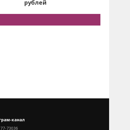
рублей
грам-канал
77-73036