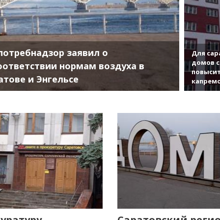
потребнадзор заявил о
Для сар
домов с
оответствии нормам воздуха в
повысит
атове и Энгельсе
капрем
уратуру
Саратовский реги