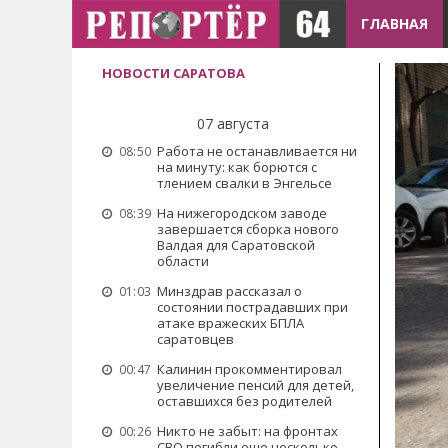
ГЛАВНАЯ
НОВОСТИ САРАТОВА
07 августа
Работа не останавливается ни
08:50
на минуту: как борются с
тлением свалки в Энгельсе
На нижегородском заводе
08:39
завершается сборка нового
Валдая для Саратовской
области
Минздрав рассказал о
01:03
состоянии пострадавших при
атаке вражеских БПЛА
саратовцев
Калинин прокомментировал
00:47
увеличение пенсий для детей,
оставшихся без родителей
Никто не забыт: на фронтах
00:26
СВО погибли еще несколько