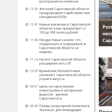
возгорания на полигоне
Жителей Саратовской области
13:36
предупредили о действиях при
нападении БПЛА
Новые вакансии в Саратовской
12:47
Рос
области: кому предлагают от
150 до 300 тысяч рублей
нес
Сар
Продуктовые качели: что
11:48
подорожало и подешевело в
Саратовской области за
неделю
На юге Саратовской области
11:24
расширили сеть LTE
Вражеские беспилотники
10:09
угрожают Саратовской области
утром 6 августа
Цены на саратовские
09:57
новостройки и «вторички»
выросли - данные
Саратовстата
Пожар на мусорном полигоне в
09:48
Энгельсе: для ликвидации
Прок