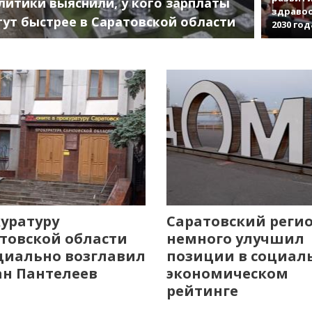
литики выяснили, у кого зарплаты
здраво
тут быстрее в Саратовской области
2030 год
уратуру
Саратовский реги
товской области
немного улучшил
иально возглавил
позиции в социал
н Пантелеев
экономическом
рейтинге