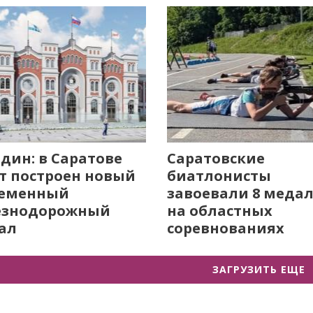
дин: в Саратове
Саратовские
т построен новый
биатлонисты
ременный
завоевали 8 меда
езнодорожный
на областных
ал
соревнованиях
ЗАГРУЗИТЬ ЕЩЕ