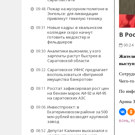
Пожар на мусорном полигоне в
09:48
Энгельсе: для ликвидации
привлекут тяжелую технику
Новые кадры: в хвалынском
09:31
колледже скоро начнут
В Ро
готовить медсестер и
фельдшеров
00:24
Аналитики выяснили, у кого
09:30
зарплаты растут быстрее в
Жители
Саратовской области
выступ
Саратовское УФНС предлагает
09:22
Сотрудн
воспользоваться «Витриной
имущества банкротов»
Чего-то
Росстат зафиксировал рост цен
09:11
По инфо
на бензин марок АИ-92 и АИ-95
на саратовских АЗС
Арина З
Инвестпроект: в
09:06
Екатериновском районе за 500
млн рублей возводят крупяной
,
ВОНЬ
Р
завод
Депутат Калинин высказался о
08:52