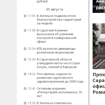
Ана
рублей
рас
05 августа
В Энгельсе подвели итоги
17:55
благоустройства территорий
за неделю
В Саратове Калинин
17:00
высказался об усилении
контроля в коммунальной
сфере
ВТБ выплатил дивиденды
15:54
розничным акционерам
В Саратовской области
15:30
утвердили квоты на отстрел
косуль, оленей и барсуков
Прок
Поставлены задачи по
14:22
развитию саратовского
Сара
здравоохранения до 2030 года
офиц
Сетевому изданию
13:41
Рома
«Репортер64» исполнилось 10
лет
В Энгельсе комплексно
12:20