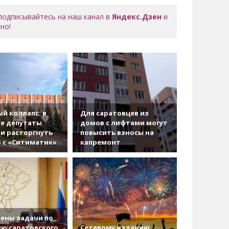
 подписывайтесь на наш канал в
Яндекс.Дзен
и
но!
й коллапс: в
Для саратовцев из
е депутаты
домов с лифтами могут
и расторгнуть
повысить взносы на
 с «Ситиматик»
капремонт
ены задачи по
ю саратовского
Сетевому изданию