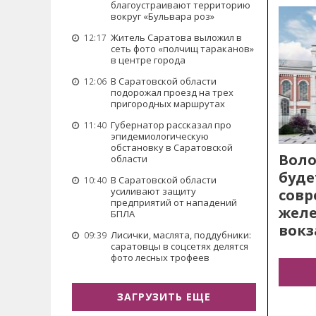
благоустраивают территорию
вокруг «Бульвара роз»
Житель Саратова выложил в
12:17
сеть фото «полчищ тараканов»
в центре города
В Саратовской области
12:06
подорожал проезд на трех
пригородных маршрутах
Губернатор рассказал про
11:40
эпидемиологическую
обстановку в Саратовской
Воло
области
буде
В Саратовской области
10:40
усиливают защиту
сов
предприятий от нападений
жел
БПЛА
вокз
Лисички, маслята, поддубники:
09:39
саратовцы в соцсетях делятся
фото лесных трофеев
ЗАГРУЗИТЬ ЕЩЕ