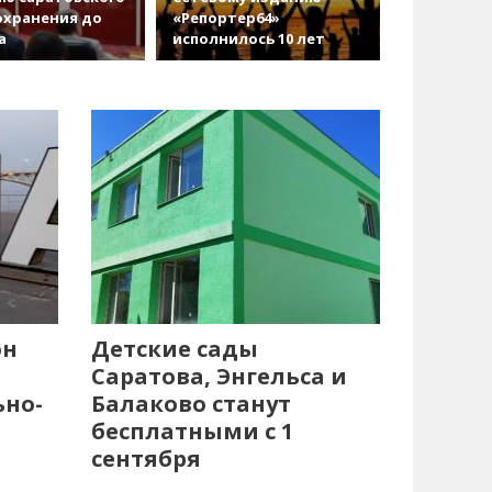
охранения до
«Репортер64»
а
исполнилось 10 лет
он
Детские сады
Саратова, Энгельса и
ьно-
Балаково станут
бесплатными с 1
сентября