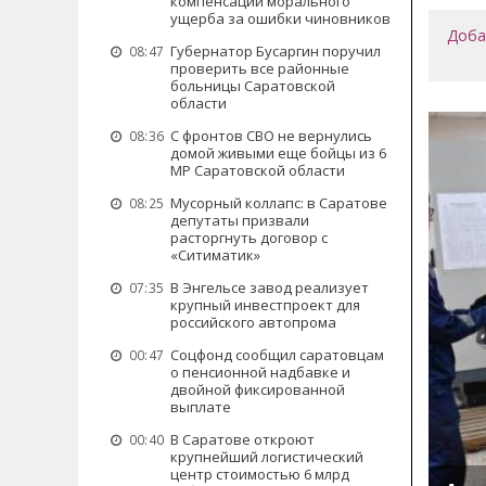
компенсации морального
ущерба за ошибки чиновников
Доба
Губернатор Бусаргин поручил
08:47
проверить все районные
больницы Саратовской
области
С фронтов СВО не вернулись
08:36
домой живыми еще бойцы из 6
МР Саратовской области
Мусорный коллапс: в Саратове
08:25
депутаты призвали
расторгнуть договор с
«Ситиматик»
В Энгельсе завод реализует
07:35
крупный инвестпроект для
российского автопрома
Соцфонд сообщил саратовцам
00:47
о пенсионной надбавке и
двойной фиксированной
выплате
В Саратове откроют
00:40
крупнейший логистический
центр стоимостью 6 млрд