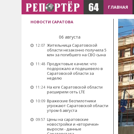
ГЛАВНАЯ
НОВОСТИ САРАТОВА
06 августа
Жительница Саратовской
12:07
области незаконно получила 5
млн за погибшего на СВО сына
Продуктовые качели: что
11:48
подорожало и подешевело в
Саратовской области за
неделю
На юге Саратовской области
11:24
расширили сеть LTE
Вражеские беспилотники
10:09
угрожают Саратовской области
утром 6 августа
Цены на саратовские
09:57
новостройки и «вторички»
выросли - данные
Саратовстата