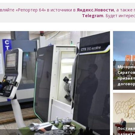
вляйте «Репортер 64» в источники в
Яндекс.Новости
, а также
Telegram
. Будет интерес
Мусорны
Саратов
призвал
договор
Поставл
развити