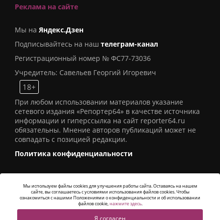
Реклама на сайте
Мы на
Яндекс.Дзен
Подписывайтесь на наш
телеграм-канал
Регистрационный номер № ФС77-73036
Учредитель: Савельев Георгий Игоревич
18+
При любом использовании материалов указание
сетевого издания «Репортер64» в качестве источника
информации и гиперссылка на сайт reporter64.ru
обязательны. Мнение авторов публикаций может не
совпадать с позицией редакции.
Политика конфиденциальности
Мы используем файлы cookies для улучшения работы сайта. Оставаясь на нашем
сайте, вы соглашаетесь с условиями использования файлов cookies. Чтобы
© 2016
СИ «Репортер64»
. Все права защищены -
ознакомиться с нашими Положениями о конфиденциальности и об использовании
Разработка
Alatis Studio
файлов cookie,
нажмите здесь
.
Я согласен