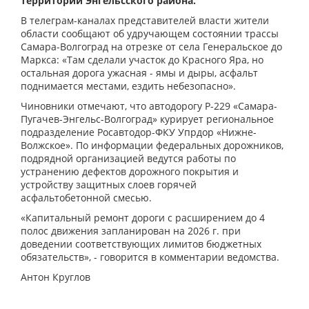
территории Энгельсского района.
В телеграм-каналах представителей власти жители
области сообщают об удручающем состоянии трассы
Самара-Волгоград на отрезке от села Генеральское до
Маркса: «Там сделали участок до Красного Яра, но
остальная дорога ужасная - ямы и дыры, асфальт
поднимается местами, ездить небезопасно».
Чиновники отмечают, что автодорогу Р-229 «Самара-
Пугачев-Энгельс-Волгоград» курирует региональное
подразделение Росавтодор-ФКУ Упрдор «Нижне-
Волжское». По информации федеральных дорожников,
подрядной организацией ведутся работы по
устранению дефектов дорожного покрытия и
устройству защитных слоев горячей
асфальтобетонной смесью.
«Капитальный ремонт дороги с расширением до 4
полос движения запланирован на 2026 г. при
доведении соответствующих лимитов бюджетных
обязательств», - говорится в комментарии ведомства.
Антон Круглов