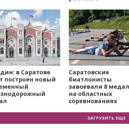
дин: в Саратове
Саратовские
т построен новый
биатлонисты
ременный
завоевали 8 меда
езнодорожный
на областных
ал
соревнованиях
ЗАГРУЗИТЬ ЕЩЕ