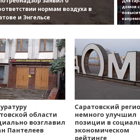
потребнадзор заявил о
Для сар
домов с
оответствии нормам воздуха в
повысит
атове и Энгельсе
капрем
уратуру
Саратовский реги
товской области
немного улучшил
иально возглавил
позиции в социал
н Пантелеев
экономическом
рейтинге