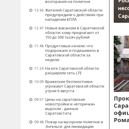
Рос
возгорания на полигоне
нес
Жителей Саратовской области
13:36
предупредили о действиях при
Сар
нападении БПЛА
Новые вакансии в Саратовской
12:47
области: кому предлагают от
150 до 300 тысяч рублей
Продуктовые качели: что
11:48
подорожало и подешевело в
Саратовской области за
неделю
На юге Саратовской области
11:24
расширили сеть LTE
Вражеские беспилотники
10:09
угрожают Саратовской области
утром 6 августа
Прок
Цены на саратовские
09:57
новостройки и «вторички»
Сара
выросли - данные
офиц
Саратовстата
Рома
Пожар на мусорном полигоне в
09:48
Энгельсе: для ликвидации