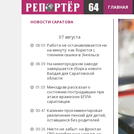
ГЛАВНАЯ
НОВОСТИ САРАТОВА
07 августа
Работа не останавливается ни
08:50
на минуту: как борются с
тлением свалки в Энгельсе
На нижегородском заводе
08:39
завершается сборка нового
Валдая для Саратовской
области
Минздрав рассказал о
01:03
состоянии пострадавших при
атаке вражеских БПЛА
саратовцев
Калинин прокомментировал
00:47
увеличение пенсий для детей,
оставшихся без родителей
Никто не забыт: на фронтах
00:26
СВО погибли еще несколько