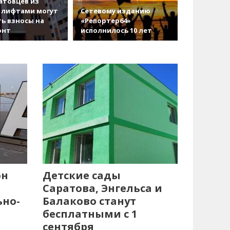
атовцев из
 лифтами могут
Сетевому изданию
ь взносы на
«Репортер64»
онт
исполнилось 10 лет
он
Детские сады
Саратова, Энгельса и
ьно-
Балаково станут
бесплатными с 1
сентября