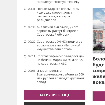
привлекут тяжелую технику
Новые кадры: в хвалынском
09:31
колледже скоро начнут
готовить медсестер и
фельдшеров
Аналитики выяснили, у кого
09:30
зарплаты растут быстрее в
Саратовской области
Саратовское УФНС предлагает
09:22
воспользоваться «Витриной
имущества банкротов»
Росстат зафиксировал рост цен
09:11
Воло
на бензин марок АИ-92 и АИ-95
буде
на саратовских АЗС
сов
Инвестпроект: в
09:06
Екатериновском районе за 500
жел
млн рублей возводят крупяной
вокз
завод
ЗАГРУЗИТЬ ЕЩЕ