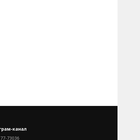
грам-канал
77-73036