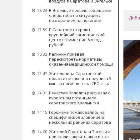
воздуха в Саратове и Энгельсе
В Энгельсе прошло совещание
18:23
оперштаба по ситуации с
Доба
возгоранием на полигоне
В Саратове откроют
17:59
крупнейший логистический
центр стоимостью 6 млрд
рублей
Калинин призвал
16:32
пересмотреть нормативы
оказания медицинской помощи
Жительница Саратовской
15:47
области незаконно получила 5
млн за погибшего на СВО сына
Вячеслав Володин рассказал о
14:31
курортном потенциале
саратовского Хвалынска
Горожане пожаловались на
14:15
специфическое зловоние в
нескольких районах Саратова
Жителей Саратова и Энгельса
14:00
призвали закрыть окна из-за