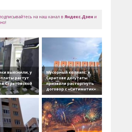
 подписывайтесь на наш канал в
Яндекс.Дзен
и
но!
ки выяснили, у
Мусорный коллапс: в
рплаты растут
Саратове депутаты
 в Саратовской
призвали расторгнуть
и
договор с «Ситиматик»