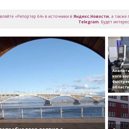
вляйте «Репортер 64» в источники в
Яндекс.Новости
, а также
Telegram
. Будет интерес
Аналити
кого за
быстрее
област