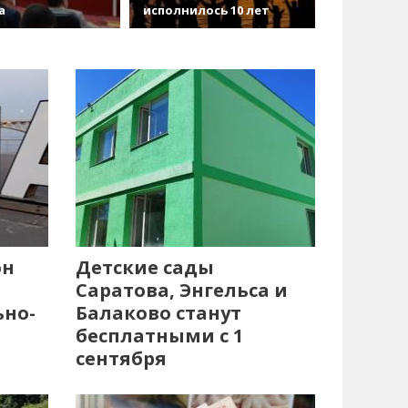
а
исполнилось 10 лет
он
Детские сады
Саратова, Энгельса и
ьно-
Балаково станут
бесплатными с 1
сентября