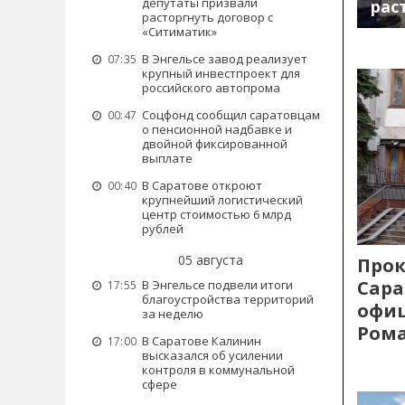
депутаты призвали
рас
расторгнуть договор с
«Ситиматик»
В Энгельсе завод реализует
07:35
крупный инвестпроект для
российского автопрома
Соцфонд сообщил саратовцам
00:47
о пенсионной надбавке и
двойной фиксированной
выплате
В Саратове откроют
00:40
крупнейший логистический
центр стоимостью 6 млрд
рублей
05 августа
Прок
Сара
В Энгельсе подвели итоги
17:55
благоустройства территорий
офиц
за неделю
Рома
В Саратове Калинин
17:00
высказался об усилении
контроля в коммунальной
сфере