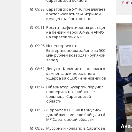
Саратовской области
Доба
Саратовское УФНС предлагает
09:22
воспользоваться «Витриной
имущества банкротов»
Росстат зафиксировал рост цен
09:11
на бензин марок АИ-92 и АИ-95
на саратовских АЗС
Инвестпроект: в
09:06
Екатериновском районе за 500
млн рублей возводят крупяной
завод
Депутат Калинин высказался о
08:52
компенсации морального
ущерба за ошибки чиновников
Губернатор Бусаргин поручил
08:47
проверить все районные
больницы Саратовской
области
С фронтов СВО не вернулись
08:36
домой живыми еще бойцы из 6
МР Саратовской области
Ана
Мусорный коллапс: в Саратове
08:25