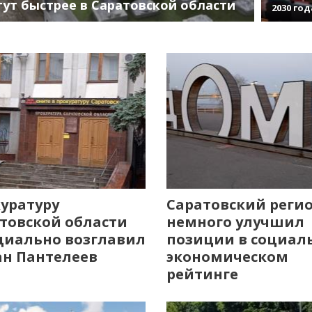
тут быстрее в Саратовской области
2030 год
уратуру
Саратовский реги
товской области
немного улучшил
иально возглавил
позиции в социал
н Пантелеев
экономическом
рейтинге