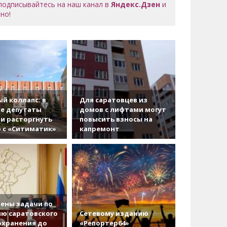
 подписывайтесь на наш канал в
Яндекс.Дзен
и
но!
й коллапс: в
Для саратовцев из
е депутаты
домов с лифтами могут
и расторгнуть
повысить взносы на
 с «Ситиматик»
капремонт
ены задачи по
ю саратовского
Сетевому изданию
охранения до
«Репортер64»