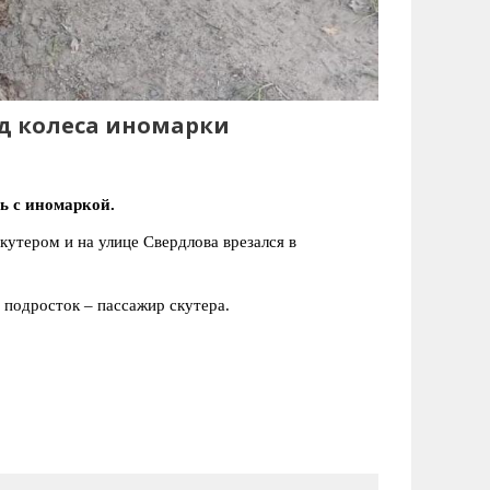
од колеса иномарки
ь с иномаркой.
утером и на улице Свердлова врезался в
 подросток – пассажир скутера.