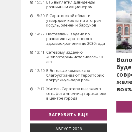
ВТБ выплатил дивиденды
15:54
розничным акционерам
В Саратовской области
15:30
утвердили квоты на отстрел
косуль, оленей и барсуков
Поставлены задачи по
14:22
развитию саратовского
здравоохранения до 2030 года
Сетевому изданию
13:41
«Репортер64» исполнилось 10
Воло
лет
буде
В Энгельсе комплексно
12:20
сов
благоустраивают территорию
вокруг «Бульвара роз»
жел
вокз
Житель Саратова выложил в
12:17
сеть фото «полчищ тараканов»
в центре города
ЗАГРУЗИТЬ ЕЩЕ
АВГУСТ 2026