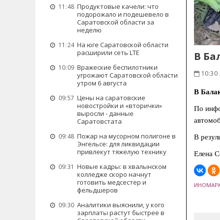
Продуктовые качели: что
11:48
подорожало и подешевело в
Саратовской области за
неделю
На юге Саратовской области
11:24
расширили сеть LTE
В Ба
Вражеские беспилотники
10:09
10:30 
угрожают Саратовской области
утром 6 августа
В Балак
Цены на саратовские
09:57
новостройки и «вторички»
По инфо
выросли - данные
автомоб
Саратовстата
Пожар на мусорном полигоне в
09:48
В резул
Энгельсе: для ликвидации
привлекут тяжелую технику
Елена С
Новые кадры: в хвалынском
09:31
колледже скоро начнут
готовить медсестер и
ИНОМАР
фельдшеров
Аналитики выяснили, у кого
09:30
зарплаты растут быстрее в