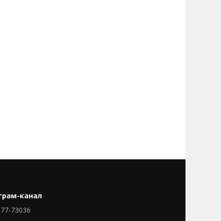
грам-канал
77-73036