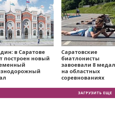
дин: в Саратове
Саратовские
т построен новый
биатлонисты
ременный
завоевали 8 меда
езнодорожный
на областных
ал
соревнованиях
ЗАГРУЗИТЬ ЕЩЕ