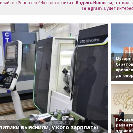
вляйте «Репортер 64» в источники в
Яндекс.Новости
, а также
Telegram
. Будет интерес
Мусорны
Саратов
призвал
договор
Поставл
развити
литики выяснили, у кого зарплаты
здраво