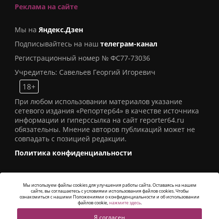
Реклама на сайте
Мы на
Яндекс.Дзен
Подписывайтесь на наш
телеграм-канал
Регистрационный номер № ФС77-73036
Учредитель: Савельев Георгий Игоревич
18+
При любом использовании материалов указание
сетевого издания «Репортер64» в качестве источника
информации и гиперссылка на сайт reporter64.ru
обязательны. Мнение авторов публикаций может не
совпадать с позицией редакции.
Политика конфиденциальности
Мы используем файлы cookies для улучшения работы сайта. Оставаясь на нашем
сайте, вы соглашаетесь с условиями использования файлов cookies. Чтобы
© 2016
СИ «Репортер64»
. Все права защищены -
ознакомиться с нашими Положениями о конфиденциальности и об использовании
Разработка
Alatis Studio
файлов cookie,
нажмите здесь
.
Я согласен