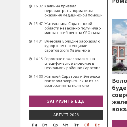
Рома
Калинин призвал
16:32
пересмотреть нормативы
оказания медицинской помощи
Жительница Саратовской
15:47
области незаконно получила 5
млн за погибшего на СВО сына
Вячеслав Володин рассказал о
14:31
курортном потенциале
саратовского Хвалынска
Горожане пожаловались на
14:15
специфическое зловоние в
нескольких районах Саратова
Жителей Саратова и Энгельса
14:00
Воло
призвали закрыть окна из-за
возгорания на полигоне
буде
сов
жел
ЗАГРУЗИТЬ ЕЩЕ
вокз
АВГУСТ 2026
Пн
Вт
Ср
Чт
Пт
Сб
Вс