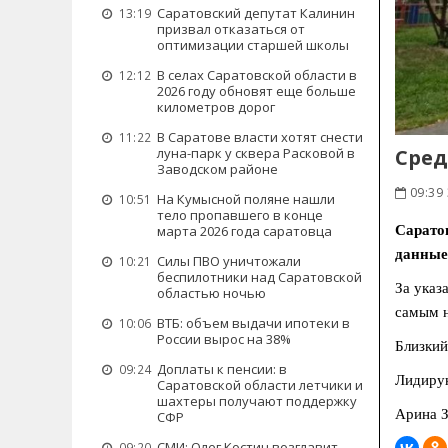
Саратовский депутат Калинин
13:19
призвал отказаться от
оптимизации старшей школы
В селах Саратовской области в
12:12
2026 году обновят еще больше
километров дорог
В Саратове власти хотят снести
11:22
Сред
луна-парк у сквера Расковой в
Заводском районе
09:39 
На Кумысной поляне нашли
10:51
тело пропавшего в конце
Сарато
марта 2026 года саратовца
данные 
Силы ПВО уничтожали
10:21
беспилотники над Саратовской
За указ
областью ночью
самым н
ВТБ: объем выдачи ипотеки в
10:06
России вырос на 38%
Близкий
Доплаты к пенсии: в
09:24
Лидирую
Саратовской области летчики и
шахтеры получают поддержку
Арина З
СФР
СМИ: Олег Костин возглавит
09:20