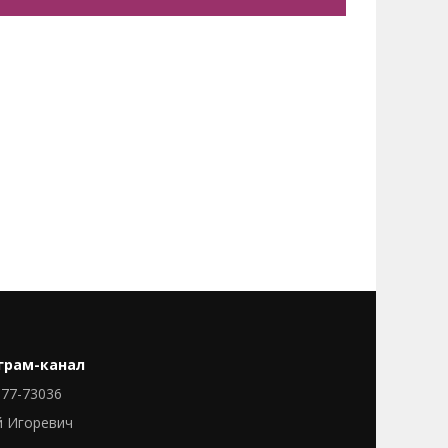
грам-канал
77-73036
й Игоревич