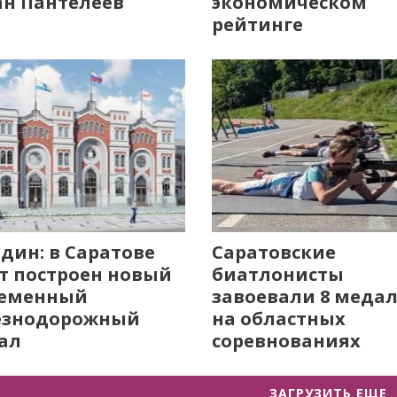
н Пантелеев
экономическом
рейтинге
дин: в Саратове
Саратовские
т построен новый
биатлонисты
ременный
завоевали 8 меда
езнодорожный
на областных
ал
соревнованиях
ЗАГРУЗИТЬ ЕЩЕ