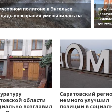
мусорном полигоне в Энгельсе
Мусорны
Саратов
щадь возгорания уменьшилась на
призвал
договор
уратуру
Саратовский реги
товской области
немного улучшил
иально возглавил
позиции в социал