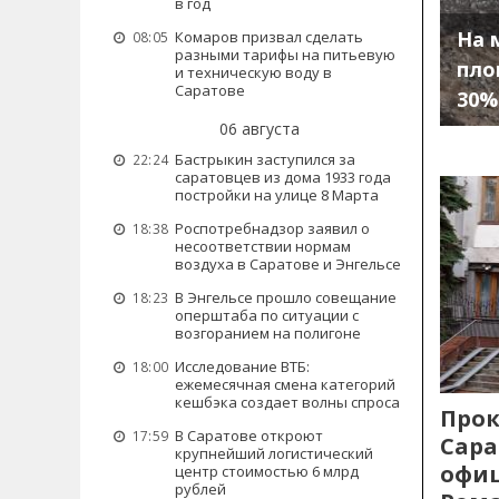
в год
На 
Комаров призвал сделать
08:05
разными тарифы на питьевую
пло
и техническую воду в
Саратове
30%
06 августа
Бастрыкин заступился за
22:24
саратовцев из дома 1933 года
постройки на улице 8 Марта
Роспотребнадзор заявил о
18:38
несоответствии нормам
воздуха в Саратове и Энгельсе
В Энгельсе прошло совещание
18:23
оперштаба по ситуации с
возгоранием на полигоне
Исследование ВТБ:
18:00
ежемесячная смена категорий
кешбэка создает волны спроса
Прок
В Саратове откроют
17:59
Сара
крупнейший логистический
офиц
центр стоимостью 6 млрд
рублей