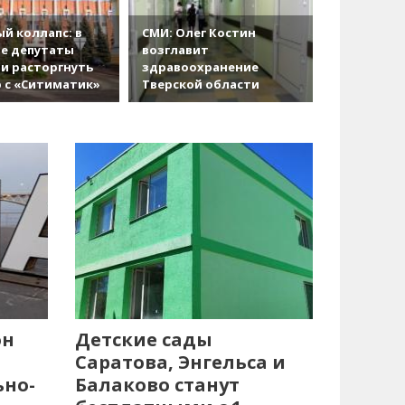
й коллапс: в
СМИ: Олег Костин
е депутаты
возглавит
и расторгнуть
здравоохранение
 с «Ситиматик»
Тверской области
он
Детские сады
Саратова, Энгельса и
ьно-
Балаково станут