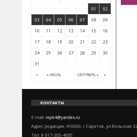
01
02
03
04
05
06
07
08
09
10
11
12
13
14
15
16
17
18
19
20
21
22
23
24
25
26
27
28
29
30
31
«
« ИЮЛЬ
СЕНТЯБРЬ »
»
КОНТАКТЫ
E-mail:
rep64@yandex.ru
Адрес редакции: 410600, г.Саратов, ул.Вольская 3
Тел:
8-917-305-4695