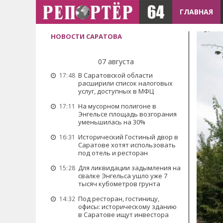
ГЛАВНАЯ
НОВОСТИ САРАТОВА
07 августа
В Саратовской области
17:48
расширили список налоговых
услуг, доступных в МФЦ
На мусорном полигоне в
17:11
Энгельсе площадь возгорания
уменьшилась на 30%
Исторический Гостиный двор в
16:31
Саратове хотят использовать
под отель и ресторан
Для ликвидации задымления на
15:28
свалке Энгельса ушло уже 7
тысяч кубометров грунта
Под ресторан, гостиницу,
14:32
офисы: историческому зданию
в Саратове ищут инвестора