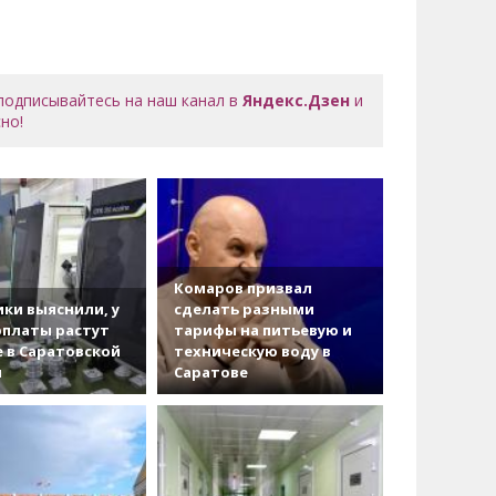
 подписывайтесь на наш канал в
Яндекс.Дзен
и
но!
Комаров призвал
ки выяснили, у
сделать разными
рплаты растут
тарифы на питьевую и
 в Саратовской
техническую воду в
и
Саратове