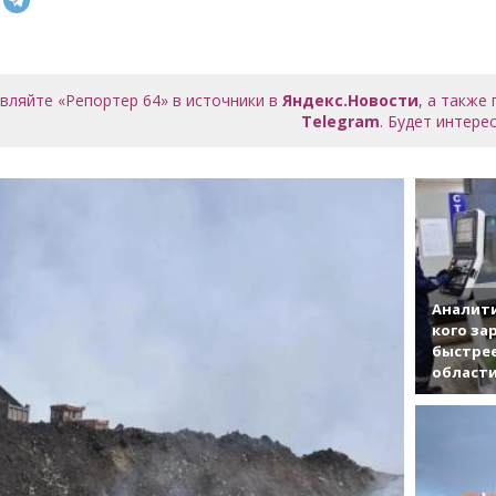
вляйте «Репортер 64» в источники в
Яндекс.Новости
, а также
Telegram
. Будет интерес
Аналити
кого за
быстрее
област