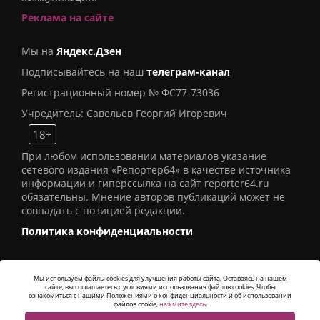
Реклама на сайте
Мы на
Яндекс.Дзен
Подписывайтесь на наш
телеграм-канал
Регистрационный номер № ФС77-73036
Учредитель: Савельев Георгий Игоревич
18+
При любом использовании материалов указание
сетевого издания «Репортер64» в качестве источника
информации и гиперссылка на сайт reporter64.ru
обязательны. Мнение авторов публикаций может не
совпадать с позицией редакции.
Политика конфиденциальности
Мы используем файлы cookies для улучшения работы сайта. Оставаясь на нашем
сайте, вы соглашаетесь с условиями использования файлов cookies. Чтобы
© 2016
СИ «Репортер64»
. Все права защищены -
ознакомиться с нашими Положениями о конфиденциальности и об использовании
Разработка
Alatis Studio
файлов cookie,
нажмите здесь
.