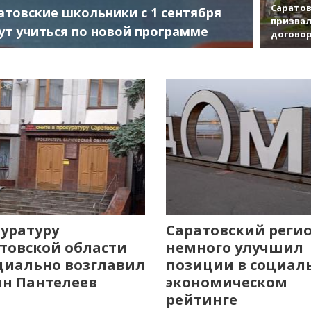
Саратов
атовские школьники с 1 сентября
призвал
ут учиться по новой программе
договор
уратуру
Саратовский реги
товской области
немного улучшил
иально возглавил
позиции в социал
н Пантелеев
экономическом
рейтинге