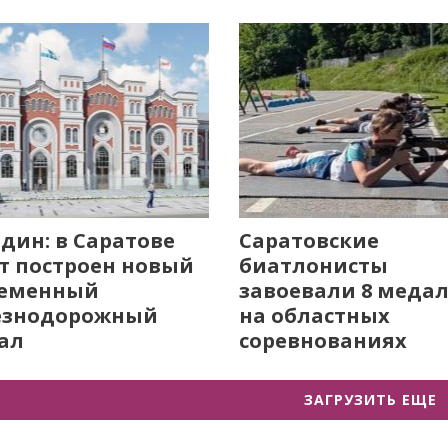
дин: в Саратове
Саратовские
т построен новый
биатлонисты
ременный
завоевали 8 меда
езнодорожный
на областных
ал
соревнованиях
ЗАГРУЗИТЬ ЕЩЕ