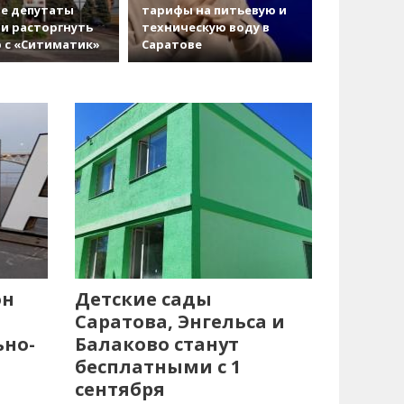
е депутаты
тарифы на питьевую и
и расторгнуть
техническую воду в
 с «Ситиматик»
Саратове
он
Детские сады
Саратова, Энгельса и
ьно-
Балаково станут
бесплатными с 1
сентября