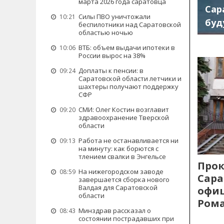
марта 2026 года саратовца
Сар
Силы ПВО уничтожали
10:21
буд
беспилотники над Саратовской
областью ночью
ВТБ: объем выдачи ипотеки в
10:06
России вырос на 38%
Доплаты к пенсии: в
09:24
Саратовской области летчики и
шахтеры получают поддержку
СФР
СМИ: Олег Костин возглавит
09:20
здравоохранение Тверской
области
Работа не останавливается ни
09:13
на минуту: как борются с
тлением свалки в Энгельсе
Прок
На нижегородском заводе
08:59
Сара
завершается сборка нового
Валдая для Саратовской
офиц
области
Рома
Минздрав рассказал о
08:43
состоянии пострадавших при