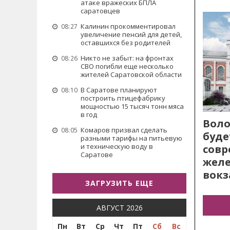
атаке вражеских БПЛА
саратовцев
Калинин прокомментировал
08:27
увеличение пенсий для детей,
оставшихся без родителей
Никто не забыт: на фронтах
08:26
СВО погибли еще несколько
жителей Саратовской области
В Саратове планируют
08:10
построить птицефабрику
мощностью 15 тысяч тонн мяса
в год
Воло
Комаров призвал сделать
08:05
буде
разными тарифы на питьевую
и техническую воду в
сов
Саратове
жел
вокз
ЗАГРУЗИТЬ ЕЩЕ
АВГУСТ 2026
Пн
Вт
Ср
Чт
Пт
Сб
Вс