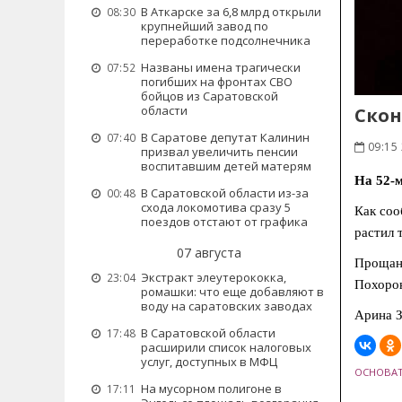
В Аткарске за 6,8 млрд открыли
08:30
крупнейший завод по
переработке подсолнечника
Названы имена трагически
07:52
погибших на фронтах СВО
бойцов из Саратовской
области
Скон
В Саратове депутат Калинин
07:40
09:15 
призвал увеличить пенсии
воспитавшим детей матерям
На 52-м
В Саратовской области из-за
00:48
схода локомотива сразу 5
Как соо
поездов отстают от графика
растил 
07 августа
Прощани
Экстракт элеутерококка,
23:04
Похорон
ромашки: что еще добавляют в
воду на саратовских заводах
Арина З
В Саратовской области
17:48
расширили список налоговых
услуг, доступных в МФЦ
ОСНОВАТ
На мусорном полигоне в
17:11