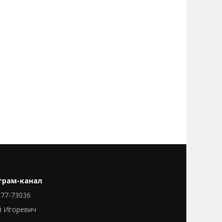
грам-канал
77-73036
й Игоревич