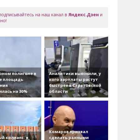
 подписывайтесь на наш канал в
Яндекс.Дзен
и
но!
рном полигоне в
Аналитики выяснили, у
е площадь
кого зарплаты растут
ания
быстрее в Саратовской
лась на 30%
области
Комаров призвал
й коллапс: в
сделать разными