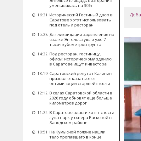
Энгельсе площадь возгорания
уменьшилась на 30%
Доба
Исторический Гостиный двор в
16:31
Саратове хотят использовать
под отель и ресторан
Для ликвидации задымления на
15:28
свалке Энгельса ушло уже 7
тысяч кубометров грунта
Под ресторан, гостиницу,
14:32
офисы: историческому зданию
в Саратове ищут инвестора
Саратовский депутат Калинин
13:19
призвал отказаться от
оптимизации старшей школы
В селах Саратовской области в
12:12
2026 году обновят еще больше
километров дорог
В Саратове власти хотят снести
11:22
луна-парк у сквера Расковой в
Заводском районе
На Кумысной поляне нашли
10:51
тело пропавшего в конце