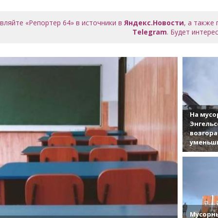
вляйте «Репортер 64» в источники в
Яндекс.Новости
, а также
Telegram
. Будет интерес
На мусо
Энгельс
возгор
уменьши
Мусорны