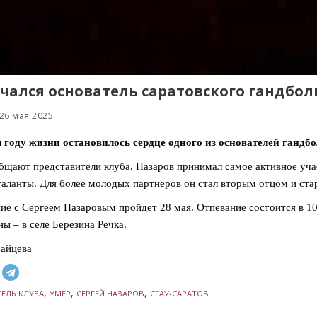
чался основатель саратовского гандбол
26 мая 2025
 году жизни остановилось сердце одного из основателей гандб
бщают представители клуба, Назаров принимал самое активное учас
таланты. Для более молодых партнеров он стал вторым отцом и ст
е с Сергеем Назаровым пройдет 28 мая. Отпевание состоится в 10.
ы – в селе Березина Речка.
айцева
,
,
,
ЕЛЬ КЛУБА
УМЕР
СЕРГЕЙ НАЗАРОВ
СГАУ-САРАТОВ