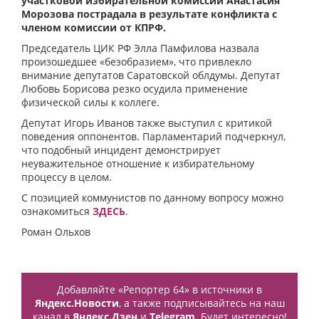
участковой избирательной комиссии Анастасия
Морозова пострадала в результате конфликта с
членом комиссии от КПРФ.
Председатель ЦИК РФ Элла Памфилова назвала
произошедшее «безобразием», что привлекло
внимание депутатов Саратовской облдумы. Депутат
Любовь Борисова резко осудила применение
физической силы к коллеге.
Депутат Игорь Иванов также выступил с критикой
поведения оппонентов. Парламентарий подчеркнул,
что подобный инцидент демонстрирует
неуважительное отношение к избирательному
процессу в целом.
С позицией коммунистов по данному вопросу можно
ознакомиться
ЗДЕСЬ
.
Роман Ольхов
Добавляйте «Репортер 64» в источники в
Яндекс.Новости
, а также подписывайтесь на наш
канал в
Яндекс.Дзен
и
Telegram
. Будет интересно!