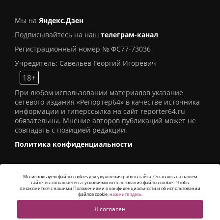
Мы на
Яндекс.Дзен
Подписывайтесь на наш
телеграм-канал
Регистрационный номер № ФС77-73036
Учредитель: Савельев Георгий Игоревич
18+
При любом использовании материалов указание
сетевого издания «Репортер64» в качестве источника
информации и гиперссылка на сайт reporter64.ru
обязательны. Мнение авторов публикаций может не
совпадать с позицией редакции.
Политика конфиденциальности
Мы используем файлы cookies для улучшения работы сайта. Оставаясь на нашем
сайте, вы соглашаетесь с условиями использования файлов cookies. Чтобы
© 2016
СИ «Репортер64»
. Все права защищены -
ознакомиться с нашими Положениями о конфиденциальности и об использовании
Разработка
Alatis Studio
файлов cookie,
нажмите здесь
.
Я согласен