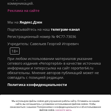
коммуникаций.
Реклама на сайте
Мы на
Яндекс.Дзен
Подписывайтесь на наш
телеграм-канал
Регистрационный номер № ФС77-73036
Учредитель: Савельев Георгий Игоревич
18+
При любом использовании материалов указание
сетевого издания «Репортер64» в качестве источника
информации и гиперссылка на сайт reporter64.ru
обязательны. Мнение авторов публикаций может не
совпадать с позицией редакции.
Политика конфиденциальности
Мы используем файлы cookies для улучшения работы сайта. Оставаясь на нашем
сайте, вы соглашаетесь с условиями использования файлов cookies. Чтобы
© 2016
СИ «Репортер64»
. Все права защищены -
ознакомиться с нашими Положениями о конфиденциальности и об использовании
Разработка
Alatis Studio
файлов cookie,
нажмите здесь
.