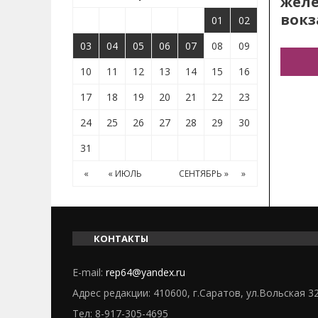
жел
вокз
01
02
03
04
05
06
07
08
09
10
11
12
13
14
15
16
17
18
19
20
21
22
23
24
25
26
27
28
29
30
31
«
« ИЮЛЬ
СЕНТЯБРЬ »
»
КОНТАКТЫ
E-mail:
rep64@yandex.ru
Адрес редакции: 410600, г.Саратов, ул.Вольская 3
Тел:
8-917-305-4695