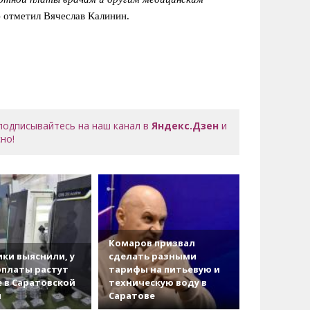
 - отметил Вячеслав Калинин.
 подписывайтесь на наш канал в
Яндекс.Дзен
и
но!
Комаров призвал
ки выяснили, у
сделать разными
рплаты растут
тарифы на питьевую и
 в Саратовской
техническую воду в
и
Саратове