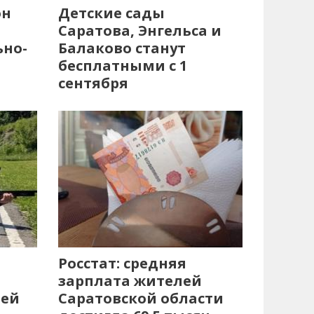
он
Детские сады
Саратова, Энгельса и
ьно-
Балаково станут
бесплатными с 1
сентября
Росстат: средняя
зарплата жителей
лей
Саратовской области