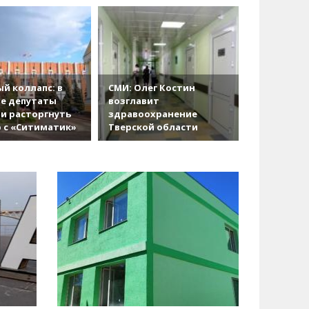
й коллапс: в
СМИ: Олег Костин
е депутаты
возглавит
и расторгнуть
здравоохранение
 с «Ситиматик»
Тверской области