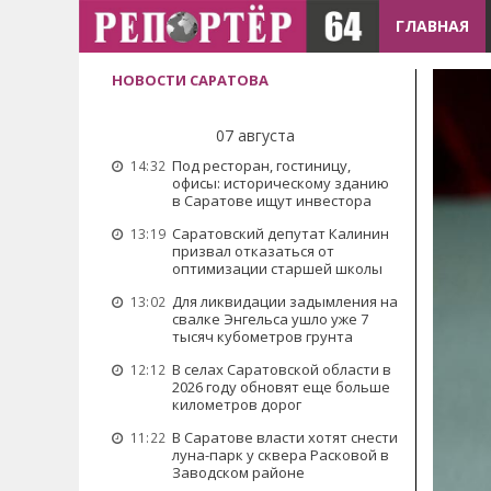
ГЛАВНАЯ
НОВОСТИ САРАТОВА
07 августа
Под ресторан, гостиницу,
14:32
офисы: историческому зданию
в Саратове ищут инвестора
Саратовский депутат Калинин
13:19
призвал отказаться от
оптимизации старшей школы
Для ликвидации задымления на
13:02
свалке Энгельса ушло уже 7
тысяч кубометров грунта
В селах Саратовской области в
12:12
2026 году обновят еще больше
километров дорог
В Саратове власти хотят снести
11:22
луна-парк у сквера Расковой в
Заводском районе