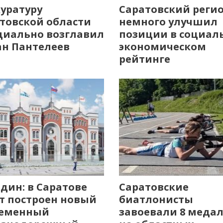
уратуру
Саратовский реги
товской области
немного улучшил
иально возглавил
позиции в социал
н Пантелеев
экономическом
рейтинге
дин: в Саратове
Саратовские
т построен новый
биатлонисты
ременный
завоевали 8 меда