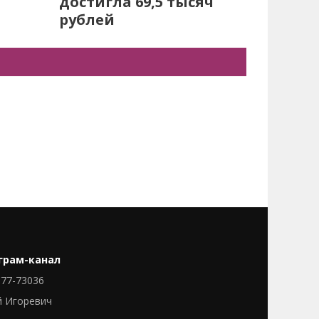
достигла 69,5 тысяч
рублей
грам-канал
77-73036
й Игоревич