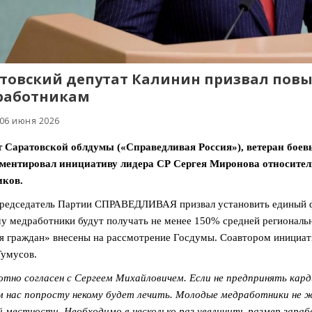
товский депутат Калинин призвал повы
работникам
 06 июня 2026
т Саратовской облдумы («Справедливая Россия»), ветеран бое
ментировал инициативу лидера СР Сергея Миронова относител
иков.
редседатель Партии СПРАВЕДЛИВАЯ призвал установить единый ф
у медработники будут получать не менее 150% средней региональн
я граждан» внесены на рассмотрение Госдумы. Соавтором инициат
умусов.
тно согласен с Сергеем Михайловичем. Если не предпринять карди
 нас попросту некому будет лечить. Молодые медработники не 
й местности. Необходимо в несколько раз увеличить размер зара