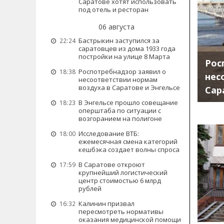
Саратове хотят использовать
под отель и ресторан
06 августа
Бастрыкин заступился за
22:24
саратовцев из дома 1933 года
постройки на улице 8 Марта
Рос
Роспотребнадзор заявил о
18:38
нес
несоответствии нормам
воздуха в Саратове и Энгельсе
Сар
В Энгельсе прошло совещание
18:23
оперштаба по ситуации с
возгоранием на полигоне
Исследование ВТБ:
18:00
ежемесячная смена категорий
кешбэка создает волны спроса
В Саратове откроют
17:59
крупнейший логистический
центр стоимостью 6 млрд
рублей
Калинин призвал
16:32
пересмотреть нормативы
оказания медицинской помощи