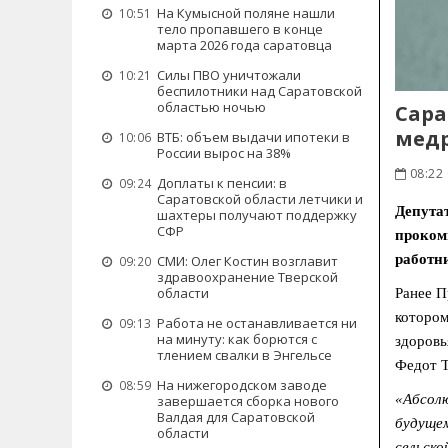
На Кумысной поляне нашли
10:51
тело пропавшего в конце
марта 2026 года саратовца
Силы ПВО уничтожали
10:21
беспилотники над Саратовской
областью ночью
Сара
мед
ВТБ: объем выдачи ипотеки в
10:06
России вырос на 38%
08:22
Доплаты к пенсии: в
09:24
Саратовской области летчики и
Депута
шахтеры получают поддержку
СФР
проком
работн
СМИ: Олег Костин возглавит
09:20
здравоохранение Тверской
области
Ранее П
котором
Работа не останавливается ни
09:13
на минуту: как борются с
здоровь
тлением свалки в Энгельсе
Федот Т
На нижегородском заводе
08:59
«Абсолю
завершается сборка нового
Валдая для Саратовской
будущем
области
сельско