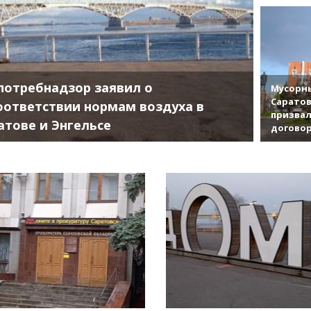
потребнадзор заявил о
Мусорны
Саратов
оответствии нормам воздуха в
призвал
атове и Энгельсе
договор