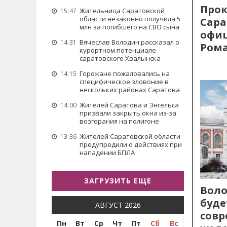
Прок
Жительница Саратовской
15:47
области незаконно получила 5
Сара
млн за погибшего на СВО сына
офиц
Вячеслав Володин рассказал о
14:31
Рома
курортном потенциале
саратовского Хвалынска
Горожане пожаловались на
14:15
специфическое зловоние в
нескольких районах Саратова
Жителей Саратова и Энгельса
14:00
призвали закрыть окна из-за
возгорания на полигоне
Жителей Саратовской области
13:36
предупредили о действиях при
нападении БПЛА
ЗАГРУЗИТЬ ЕЩЕ
Воло
буде
АВГУСТ 2026
сов
Пн
Вт
Ср
Чт
Пт
Сб
Вс