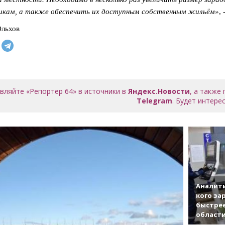
икам, а также обеспечить их доступным собственным жильём»
,
Ольхов
вляйте «Репортер 64» в источники в
Яндекс.Новости
, а также
Telegram
. Будет интерес
Аналити
кого за
быстрее
област