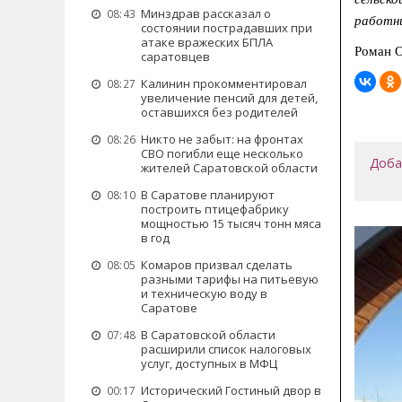
Минздрав рассказал о
08:43
работн
состоянии пострадавших при
атаке вражеских БПЛА
Роман 
саратовцев
Калинин прокомментировал
08:27
увеличение пенсий для детей,
оставшихся без родителей
Никто не забыт: на фронтах
08:26
СВО погибли еще несколько
Доба
жителей Саратовской области
В Саратове планируют
08:10
построить птицефабрику
мощностью 15 тысяч тонн мяса
в год
Комаров призвал сделать
08:05
разными тарифы на питьевую
и техническую воду в
Саратове
В Саратовской области
07:48
расширили список налоговых
услуг, доступных в МФЦ
Исторический Гостиный двор в
00:17