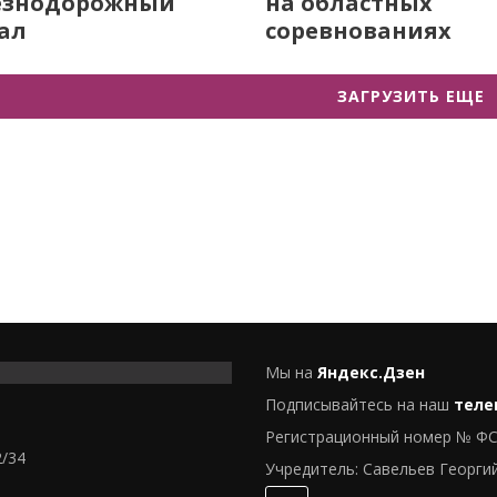
езнодорожный
на областных
ал
соревнованиях
ЗАГРУЗИТЬ ЕЩЕ
Мы на
Яндекс.Дзен
Подписывайтесь на наш
теле
Регистрационный номер № ФС
2/34
Учредитель: Савельев Георги