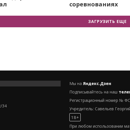
ал
соревнованиях
ЗАГРУЗИТЬ ЕЩЕ
Мы на
Яндекс.Дзен
Подписывайтесь на наш
теле
Регистрационный номер № ФС
2/34
Учредитель: Савельев Георги
18+
При любом использовании мат