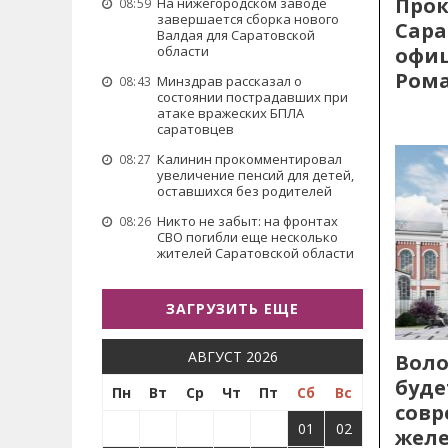
Прок
На нижегородском заводе
08:59
завершается сборка нового
Сара
Валдая для Саратовской
офиц
области
Рома
Минздрав рассказал о
08:43
состоянии пострадавших при
атаке вражеских БПЛА
саратовцев
Калинин прокомментировал
08:27
увеличение пенсий для детей,
оставшихся без родителей
Никто не забыт: на фронтах
08:26
СВО погибли еще несколько
жителей Саратовской области
ЗАГРУЗИТЬ ЕЩЕ
АВГУСТ 2026
Воло
буде
Пн
Вт
Ср
Чт
Пт
Сб
Вс
сов
01
02
жел