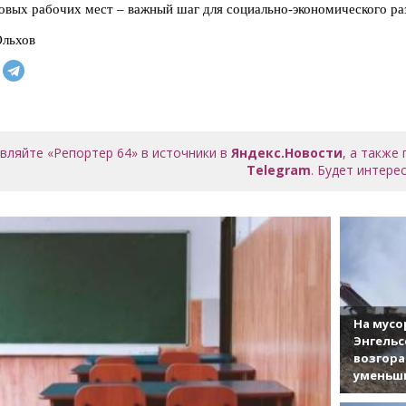
овых рабочих мест – важный шаг для социально‑экономического ра
Ольхов
вляйте «Репортер 64» в источники в
Яндекс.Новости
, а также
Telegram
. Будет интерес
На мусо
Энгельс
возгор
уменьши