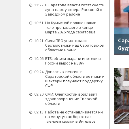
В Саратове власти хотят снести
11:22
луна-парк у сквера Расковой в
Заводском районе
На Кумысной поляне нашли
10:51
тело пропавшего в конце
марта 2026 года саратовца
Сар
Силы ПВО уничтожали
10:21
беспилотники над Саратовской
буд
областью ночью
ВТБ: объем выдачи ипотеки в
10:06
России вырос на 38%
Доплаты к пенсии: в
09:24
Саратовской области летчики и
шахтеры получают поддержку
СФР
СМИ: Олег Костин возглавит
09:20
здравоохранение Тверской
области
Работа не останавливается ни
09:13
на минуту: как борются с
тлением свалки в Энгельсе