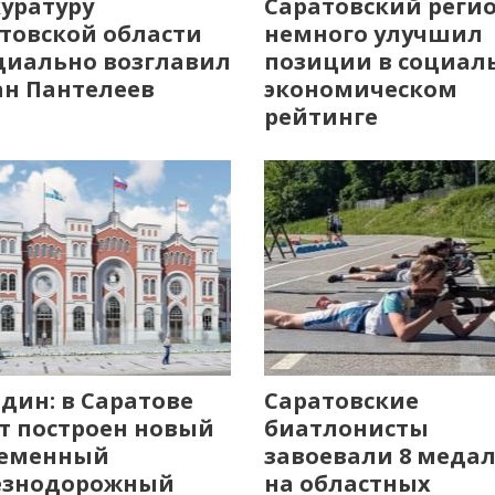
уратуру
Саратовский реги
товской области
немного улучшил
иально возглавил
позиции в социал
н Пантелеев
экономическом
рейтинге
дин: в Саратове
Саратовские
т построен новый
биатлонисты
ременный
завоевали 8 меда
езнодорожный
на областных