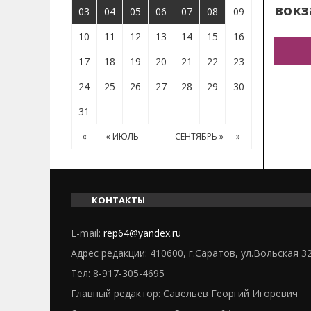
вокз
03
04
05
06
07
08
09
10
11
12
13
14
15
16
17
18
19
20
21
22
23
24
25
26
27
28
29
30
31
«
« ИЮЛЬ
СЕНТЯБРЬ »
»
КОНТАКТЫ
E-mail:
rep64@yandex.ru
Адрес редакции: 410600, г.Саратов, ул.Вольская 3
Тел:
8-917-305-4695
Главный редактор: Савельев Георгий Игоревич