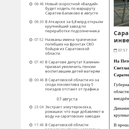
Новый скоростной «Валдай»
08:48
будет ходить по маршруту
Саратов-Балаково в августе
В Аткарске за 6,8 млрд открыли
08:30
крупнейший завод по
переработке подсолнечника
Сара
инв
Названы имена трагически
07:52
погибших на фронтах СВО
бойцов из Саратовской
07:57
области
На Пет
В Саратове депутат Калинин
07:40
призвал увеличить пенсии
Светла
воспитавшим детей матерям
Саратов
В Саратовской области из-за
00:48
схода локомотива сразу 5
Губерна
поездов отстают от графика
области
внедрён
07 августа
Экстракт элеутерококка,
23:04
Динамик
ромашки: что еще добавляют в
крупных
воду на саратовских заводах
В Саратовской области
17:48
В прошл