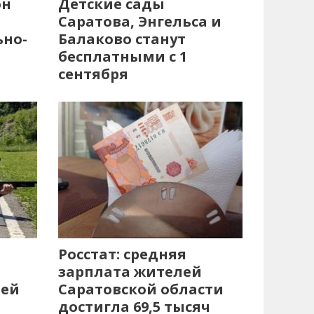
он
Детские сады
Саратова, Энгельса и
ьно-
Балаково станут
бесплатными с 1
сентября
Росстат: средняя
зарплата жителей
лей
Саратовской области
достигла 69,5 тысяч