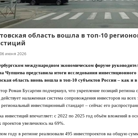
товская область вошла в топ-10 регионо
естиций
 06 июня 2026
ербургском международном экономическом форуме руководител
на Чупшева представила итоги исследования инвестиционного 
ская область вновь вошла в топ‑10 субъектов России – как и в
тор Роман Бусаргин подчеркнул, что укрепление позиций региона 
 действует налаженная система сопровождения инвесторов на всех
 региональный инвестиционный стандарт – сейчас его распростран
а инвестиций впечатляет: с 2022 по 2025 год объём вложений в ос
 проектов увеличилось на 69%.
ом году в регионе реализовали 495 инвестпроектов на общую сумм