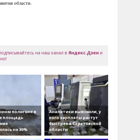
звития области.
 подписывайтесь на наш канал в
Яндекс.Дзен
и
но!
рном полигоне в
Аналитики выяснили, у
е площадь
кого зарплаты растут
ания
быстрее в Саратовской
лась на 30%
области