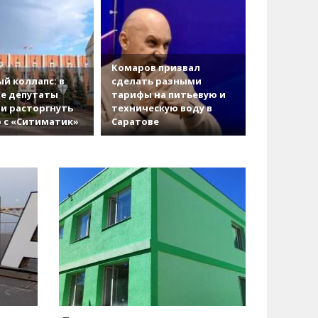
Комаров призвал
й коллапс: в
сделать разными
е депутаты
тарифы на питьевую и
и расторгнуть
техническую воду в
 с «Ситиматик»
Саратове