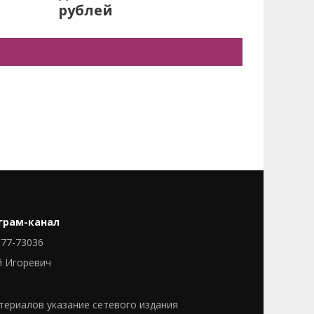
рублей
грам-канал
77-73036
й Игоревич
ериалов указание сетевого издания