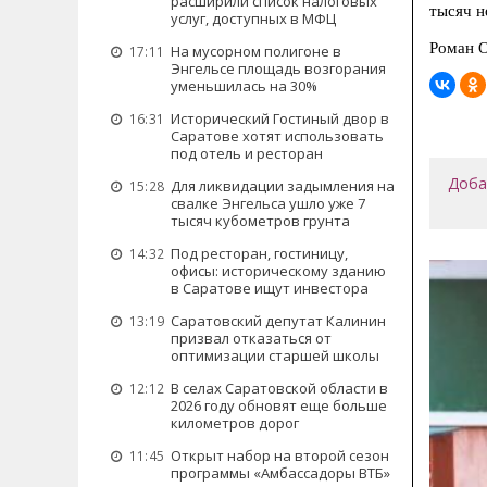
расширили список налоговых
тысяч н
услуг, доступных в МФЦ
Роман 
На мусорном полигоне в
17:11
Энгельсе площадь возгорания
уменьшилась на 30%
Исторический Гостиный двор в
16:31
Саратове хотят использовать
под отель и ресторан
Доба
Для ликвидации задымления на
15:28
свалке Энгельса ушло уже 7
тысяч кубометров грунта
Под ресторан, гостиницу,
14:32
офисы: историческому зданию
в Саратове ищут инвестора
Саратовский депутат Калинин
13:19
призвал отказаться от
оптимизации старшей школы
В селах Саратовской области в
12:12
2026 году обновят еще больше
километров дорог
Открыт набор на второй сезон
11:45
программы «Амбассадоры ВТБ»