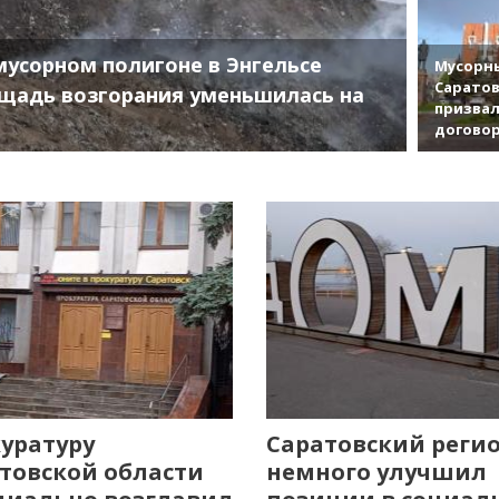
мусорном полигоне в Энгельсе
Мусорны
Саратов
щадь возгорания уменьшилась на
призвал
договор
уратуру
Саратовский реги
товской области
немного улучшил