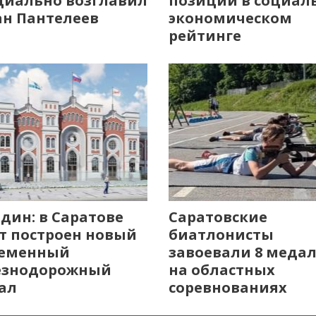
иально возглавил
позиции в социал
н Пантелеев
экономическом
рейтинге
дин: в Саратове
Саратовские
т построен новый
биатлонисты
ременный
завоевали 8 меда
езнодорожный
на областных
ал
соревнованиях