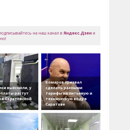
 подписывайтесь на наш канал в
Яндекс.Дзен
и
но!
Комаров призвал
ки выяснили, у
сделать разными
рплаты растут
тарифы на питьевую и
 в Саратовской
техническую воду в
и
Саратове