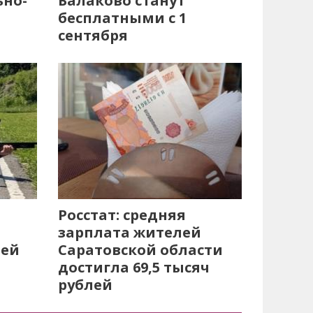
ьно-
Балаково станут
бесплатными с 1
сентября
Росстат: средняя
зарплата жителей
лей
Саратовской области
достигла 69,5 тысяч
рублей