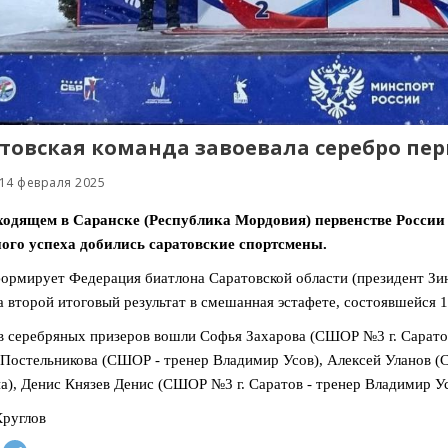
товская команда завоевала серебро пер
14 февраля 2025
ходящем в Саранске (Республика Мордовия) первенстве России 
ого успеха добились саратовские спортсмены.
ормирует Федерация биатлона Саратовской области (президент Зин
а второй итоговый результат в смешанная эстафете, состоявшейся 1
в серебряных призеров вошли Софья Захарова (СШОР №3 г. Саратов
Постельникова (СШОР - тренер Владимир Усов), Алексей Уланов (С
а), Денис Князев Денис (СШОР №3 г. Саратов - тренер Владимир Ус
руглов