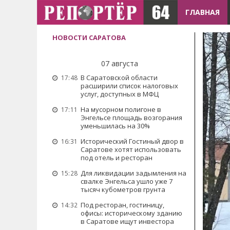
ГЛАВНАЯ
НОВОСТИ САРАТОВА
07 августа
В Саратовской области
17:48
расширили список налоговых
услуг, доступных в МФЦ
На мусорном полигоне в
17:11
Энгельсе площадь возгорания
уменьшилась на 30%
Исторический Гостиный двор в
16:31
Саратове хотят использовать
под отель и ресторан
Для ликвидации задымления на
15:28
свалке Энгельса ушло уже 7
тысяч кубометров грунта
Под ресторан, гостиницу,
14:32
офисы: историческому зданию
в Саратове ищут инвестора