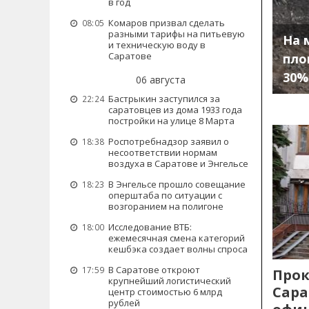
в год
Комаров призвал сделать
08:05
разными тарифы на питьевую
На 
и техническую воду в
Саратове
пло
30%
06 августа
Бастрыкин заступился за
22:24
саратовцев из дома 1933 года
постройки на улице 8 Марта
Роспотребнадзор заявил о
18:38
несоответствии нормам
воздуха в Саратове и Энгельсе
В Энгельсе прошло совещание
18:23
оперштаба по ситуации с
возгоранием на полигоне
Исследование ВТБ:
18:00
ежемесячная смена категорий
кешбэка создает волны спроса
В Саратове откроют
17:59
Прок
крупнейший логистический
Сара
центр стоимостью 6 млрд
рублей