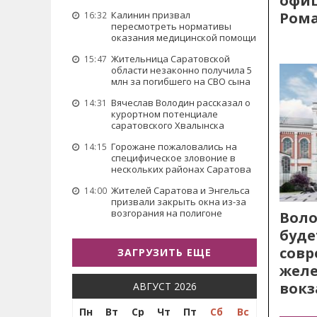
офиц
Рома
Калинин призвал
16:32
пересмотреть нормативы
оказания медицинской помощи
Жительница Саратовской
15:47
области незаконно получила 5
млн за погибшего на СВО сына
Вячеслав Володин рассказал о
14:31
курортном потенциале
саратовского Хвалынска
Горожане пожаловались на
14:15
специфическое зловоние в
нескольких районах Саратова
Жителей Саратова и Энгельса
14:00
призвали закрыть окна из-за
возгорания на полигоне
Воло
буде
сов
ЗАГРУЗИТЬ ЕЩЕ
жел
вокз
АВГУСТ 2026
Пн
Вт
Ср
Чт
Пт
Сб
Вс