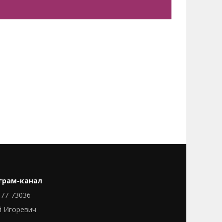
грам-канал
77-73036
й Игоревич