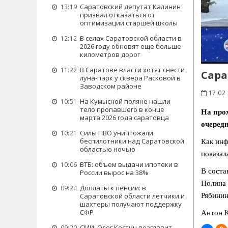
Саратовский депутат Калинин
13:19
призвал отказаться от
оптимизации старшей школы
В селах Саратовской области в
12:12
2026 году обновят еще больше
километров дорог
В Саратове власти хотят снести
11:22
Сара
луна-парк у сквера Расковой в
Заводском районе
17:02 
На Кумысной поляне нашли
10:51
тело пропавшего в конце
На про
марта 2026 года саратовца
очередн
Силы ПВО уничтожали
10:21
беспилотники над Саратовской
Как инф
областью ночью
показал
ВТБ: объем выдачи ипотеки в
10:06
В соста
России вырос на 38%
Полина 
Доплаты к пенсии: в
09:24
Рябинин
Саратовской области летчики и
шахтеры получают поддержку
СФР
Антон К
СМИ: Олег Костин возглавит
09:20