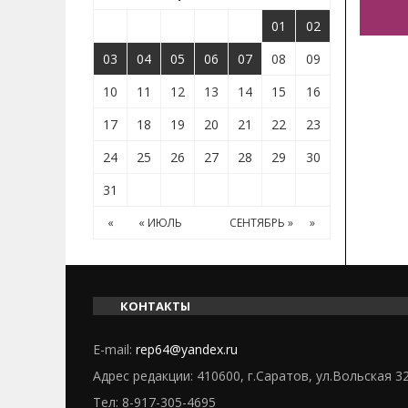
01
02
03
04
05
06
07
08
09
10
11
12
13
14
15
16
17
18
19
20
21
22
23
24
25
26
27
28
29
30
31
«
« ИЮЛЬ
СЕНТЯБРЬ »
»
КОНТАКТЫ
E-mail:
rep64@yandex.ru
Адрес редакции: 410600, г.Саратов, ул.Вольская 3
Тел:
8-917-305-4695