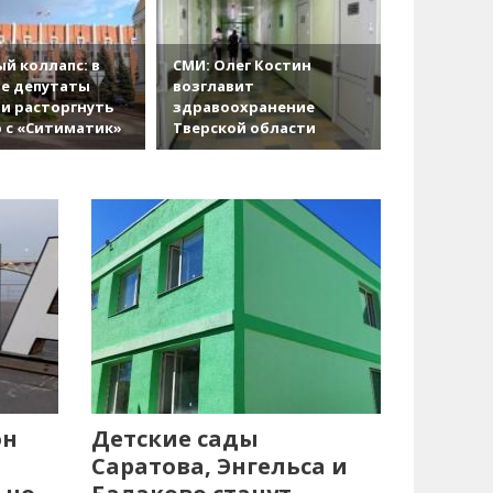
й коллапс: в
СМИ: Олег Костин
е депутаты
возглавит
и расторгнуть
здравоохранение
 с «Ситиматик»
Тверской области
он
Детские сады
Саратова, Энгельса и